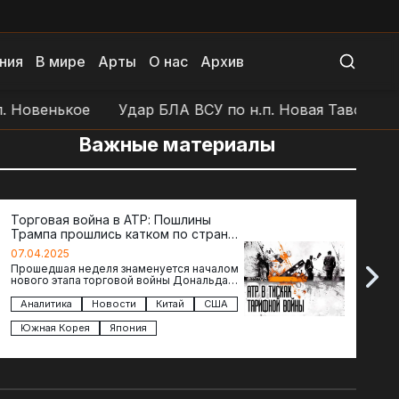
ния
В мире
Арты
О нас
Архив
овенькое
Удар БЛА ВСУ по н.п. Новая Таволжанка
Важные материалы
Торговая война в АТР: Пошлины
72 ч
Трампа прошлись катком по странам
гото
региона
07.04.2025
07.04
Прошедшая неделя знаменуется началом
Воскр
нового этапа торговой войны Дональда
The D
Трампа — пошлины введены в отношении
новос
импорта из более 100 стран…
загол
Аналитика
Новости
Китай
США
Ана
подг
Южная Корея
Япония
Вел