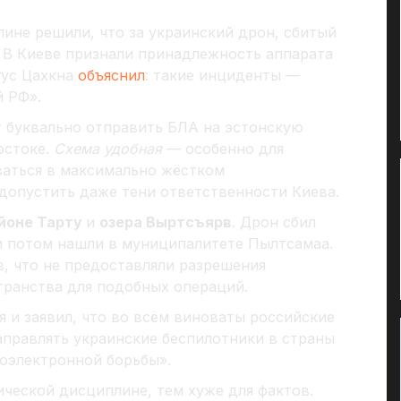
лине решили, что за украинский дрон, сбитый
. В Киеве признали принадлежность аппарата
гус Цахкна
объяснил
: такие инциденты —
й РФ».
 буквально отправить БЛА на эстонскую
остоке.
Схема удобная
— особенно для
ваться в максимально жёстком
 допустить даже тени ответственности Киева.
йоне Тарту
и
озера Выртсъярв
. Дрон сбил
и потом нашли в муниципалитете Пылтсамаа.
, что не предоставляли разрешения
транства для подобных операций.
 и заявил, что во всём виноваты российские
правлять украинские беспилотники в страны
иоэлектронной борьбы».
ческой дисциплине, тем хуже для фактов.