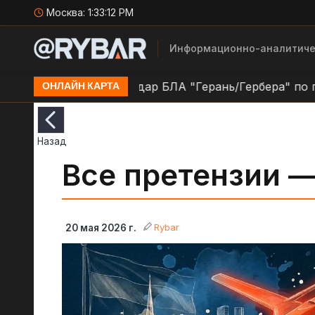
Москва:
1:33:12 PM
Информационно-аналитиче
в н.п. Кочеток
Удар БЛА "Герань/Гербера" по пози
ОНЛАЙН КАРТА
Назад
Все претензии 
Rybar
20 мая 2026 г.