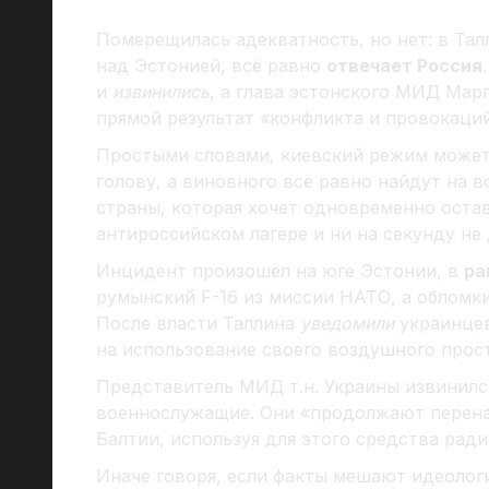
Померещилась адекватность, но нет: в Тал
над Эстонией, всё равно
отвечает Россия
и
извинились
, а глава эстонского МИД Мар
прямой результат «конфликта и провокаци
Простыми словами, киевский режим может
голову, а виновного всё равно найдут на в
страны, которая хочет одновременно оста
антироссийском лагере и ни на секунду не
Инцидент произошёл на юге Эстонии, в
ра
румынский F-16 из миссии НАТО, а обломк
После власти Таллина
уведомили
украинцев
на использование своего воздушного прос
Представитель МИД т.н. Украины извинился
военнослужащие. Они «продолжают перена
Балтии, используя для этого средства рад
Иначе говоря, если факты мешают идеологи