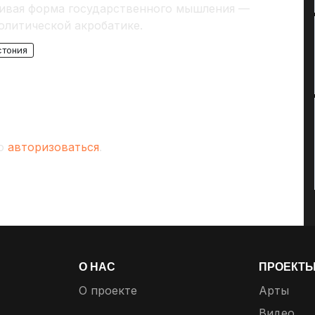
чивая форма государственного мышления —
олитической акробатике.
стония
мо
авторизоваться
.
О НАС
ПРОЕКТ
О проекте
Арты
Видео