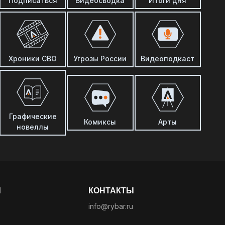
Подписаться
Видеосводка
Итоги дня
Хроники СВО
Угрозы России
Видеоподкаст
Графические
Комиксы
Арты
новеллы
Ы
КОНТАКТЫ
info@rybar.ru