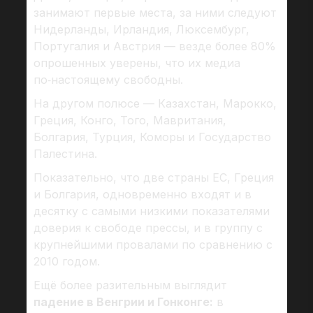
занимают первые места, за ними следуют
Нидерланды, Ирландия, Люксембург,
Португалия и Австрия — везде более 80%
опрошенных уверены, что их медиа
по‑настоящему свободны.
На другом полюсе — Казахстан, Марокко,
Греция, Конго, Того, Мавритания,
Болгария, Турция, Коморы и Государство
Палестина.
Показательно, что две страны ЕС, Греция
и Болгария, одновременно входят и в
десятку с самыми низкими показателями
доверия к свободе прессы, и в группу с
крупнейшими провалами по сравнению с
2010 годом.
Ещё более разительным выглядит
падение в Венгрии и Гонконге:
в