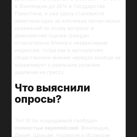
в Финляндии до 26% в Государстве
Палестина, и уже здесь становится
заметным одно из ключевых когнитивных
искажений по этому вопросу: в
демократиях оценка граждан
относительно близка к независимым
индексам, тогда как в автократиях
общественное мнение нередко вообще не
коррелирует с реальным уровнем
давления на прессу.
Что выяснили
опросы?
Топ‑10 по «ощущаемой свободе»
полностью европейский:
Финляндия,
Дания, Швеция, Норвегия и Исландия