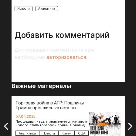
Новости
Аналитика
Добавить комментарий
Для отправки комментария вам
необходимо
авторизоваться
.
Важные материалы
Торговая война в АТР: Пошлины
72 
Трампа прошлись катком по
гот
странам региона
07.04.2025
07.
Прошедшая неделя знаменуется началом
Вос
нового этапа торговой войны Дональда
The 
Трампа — пошлины введены в отношении
нов
импорта из более 100 стран…
с з
Аналитика
Новости
Китай
США
Ан