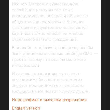
Илоном Маском и существенное
ослабление цензуры там тоже
воспринималось либеральной частью
общества как
притеснения
. Внешние
факторы и искусственно создаваемая
картинка сильно влияют на мнение
отдельного взятого гражданина.
В спокойные времена, наверное, все бы
были довольны степенью свободы СМИ —
просто потому что она бы мало кого
интересовала.
И отдельно напомним, что слово
«независимый» в контексте медиа
следует воспринимать как «вместо
государства им платит
кто-то другой
».
Инфографика в высоком разрешении
English version