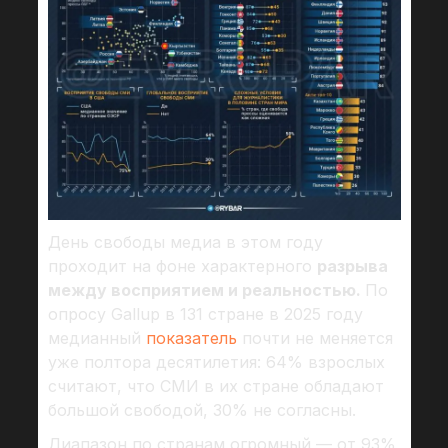
День свободы медиа в этом году
проходит на фоне характерного
разрыва
между восприятием и реальностью.
По
опросу Gallup в 131 стране в 2025 году
медианный
показатель
почти не меняется
уже полтора десятилетия: 64% взрослых
считают, что СМИ в их стране обладают
большой свободой, 30% не согласны.
Диапазон по странам огромный — от 93%