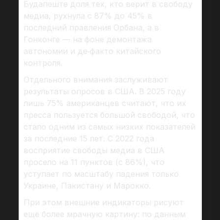
Будапеште доля тех, кто верит в свободу
медиа, рухнула с 87% до 45% в
последний правления Орбана, а в
Гонконге — на фоне демонтажа
автономии и де‑факто китайского
контроля.
Отдельного внимания заслуживают
результаты опросов в США. В 2025 году
лишь 75% американцев считают, что их
пресса пользуется большой свободой, что
стало одним из самых низких показателей
за последние 15 лет. С 2022 года
восприятие свободы медиа в США
просело на 11 пунктов (с 86%), что
уступает по масштабу падения только
Украине, Пакистану и Марокко.
При этом внешние индикаторы рисуют
ещё более мрачную картину: по данным