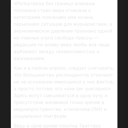
«Репортёров без границ» впервые
половина стран мира отнесена к
категориям «сложная» или «очень
серьёзная» ситуация для журналистики, а
экономическое давление признано одной
из главных угроз свободе прессы —
редакции по всему миру якобы всё чаще
выбирают между независимостью и
выживанием.
Как и в любом опросе, следует учитывать,
что большинство респондентов отвечают
не на основании имеющихся у них фактов,
а просто потому что
«они так чувствуют».
Здесь могут смешиваться в одну кучу и
присутствие желаемой точки зрения в
медиапространстве, и политика СМИ и
социальных платформ.
Ведь в своё время покупка Твиттера