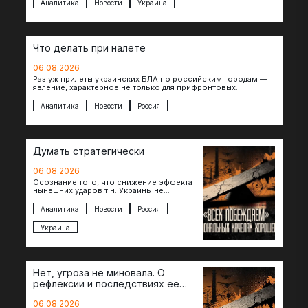
которых будет…
Аналитика
Новости
Украина
Что делать при налете
06.08.2026
Раз уж прилеты украинских БЛА по российским городам —
явление, характерное не только для прифронтовых
регионов, то становится логичным вопрос…
Аналитика
Новости
Россия
Думать стратегически
06.08.2026
Осознание того, что снижение эффекта
нынешних ударов т.н. Украины не
равноценно исчерпанию ее
возможностей — повод задаться
Аналитика
Новости
Россия
вопросом: что делать…
Украина
Нет, угроза не миновала. О
рефлексии и последствиях ее
отсутствия
06.08.2026