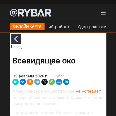
н.п. Киев (Оболонский район)
Удар ракетами "Оник
ОНЛАЙН КАРТА
Назад
Всевидящее око
Rybar
19 февраля 2026 г.
Американское общество уже
не успевает
возмущаться всё новым и новым методам
цифрового контроля.
На прошлой неделе Amazon прямо на