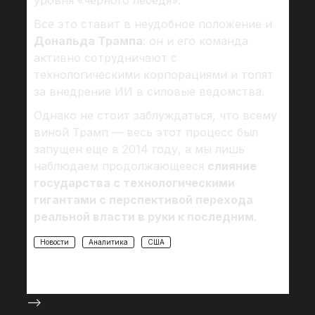
уровня «черного лебедя».
Все это ставит в неудобное положение и
Дональда Трампа
: он и его команда
активно сотрудничают с
технологическими корпорациями и топят
за внедрение ИИ в силовые ведомства.
Однако не стоит заблуждаться, что всему
виной Трамп — весь этот процесс был
запущен еще в 2014 году, а мы лишь
наблюдаем продолжающееся
слияние
государства с технологическими
гигантами с перспективой перехода
реальной власти в руки к последним
.
Новости
Аналитика
США
-->