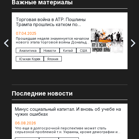
Важные материалы
Торговая война в АТР: Пошлины
72 
Трампа прошлись катком по
гот
странам региона
07.04.2025
07.
Прошедшая неделя знаменуется началом
Вос
нового этапа торговой войны Дональда
The 
Трампа — пошлины введены в отношении
нов
импорта из более 100 стран…
с з
Аналитика
Новости
Китай
США
Ан
под
Южная Корея
Япония
Ве
Последние новости
Минус социальный капитал. И вновь об учебе на
чужих ошибках
06.08.2026
Что еще в долгосрочной перспективе может стать
серьезной проблемой т.н. Украины, кроме демографии и
уничтоженных объектов инфраструктуры, восстановление