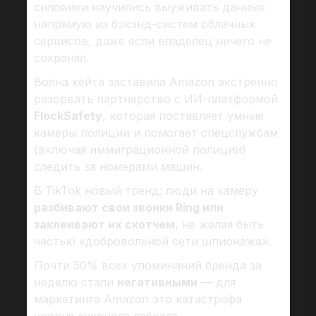
силовики научились выуживать данные
напрямую из бэкэнд-систем облачных
сервисов, даже если владелец ничего не
сохранял.
Волна хейта заставила Amazon экстренно
разорвать партнерство с ИИ-платформой
FlockSafety
, которая поставляет умные
камеры полиции и помогает спецслужбам
(включая иммиграционной полиции)
следить за номерами машин.
В TikTok новый тренд: люди на камеру
разбивают свои звонки Ring или
заклеивают их скотчем
, не желая быть
частью «добровольной сети шпионажа».
Почти 50% всех упоминаний бренда за
неделю стали
негативными
— для
маркетинга Amazon это катастрофа