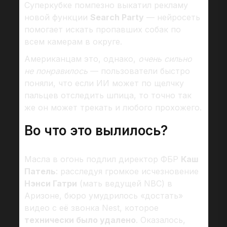
Суперкубке помпезно выкатил рекламу
новой функции
Search Party
— нейросеть
помогает искать пропавших собак по
всем камерам в округе.
Американцам это, однако,
очень сильно
не понравилось
— пользователи быстро
поняли, что если ИИ может по щелчку
пальцев отследить шпица, то точно так
же он может трекать и любого прохожего.
Во что это вылилось?
Масла в огонь подлил директор ФБР
Каш
Патель
: расследуя громкое исчезновение
Нэнси Гатри
(мать ведущей NBC) в
Аризоне, бюро умудрилось «достать»
видео с её звонка Nest, которое
технически было удалено
. Оказалось,