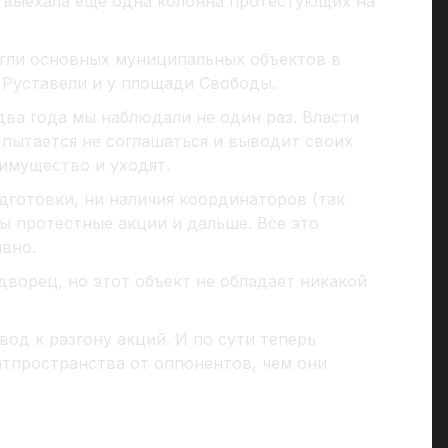
выехала еще одна колонна протестующих на
гли основных муниципальных объектов в
 Руставели и у площади Свободы.
ва года мы наблюдали не один раз. Власти
 пытается не соглашаться и выводит своих
 имущество и уходят.
одготовки, ни наличия координаторов (так
ы протестные акции и дальше. Все это
вно.
ворец, но этот объект не обладает никакой
вод к разгону акций. И по сути теперь
итпространства от оппонентов, чем они