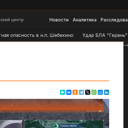
Новости
Аналитика
Расследова
ский центр
асность в н.п. Шебекино
Удар БЛА "Герань" по поз
--
и