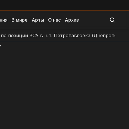
ния
В мире
Арты
О нас
Архив
иции ВСУ в н.п. Петропавловка (Днепропетровская об
>