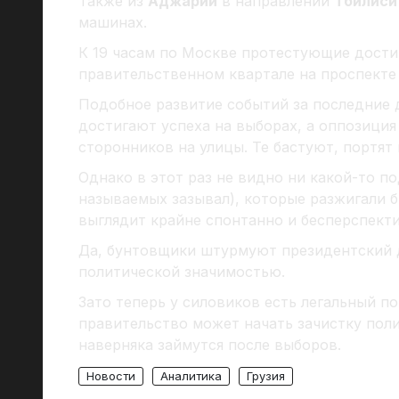
Также из
Аджарии
в направлении
Тбилиси
машинах.
К 19 часам по Москве протестующие дости
правительственном квартале на проспекте
Подобное развитие событий за последние д
достигают успеха на выборах, а оппозиция
сторонников на улицы. Те бастуют, портят
Однако в этот раз не видно ни какой-то п
называемых зазывал), которые разжигали б
выглядит крайне спонтанно и бесперспекти
Да, бунтовщики штурмуют президентский д
политической значимостью.
Зато теперь у силовиков есть легальный по
правительство может начать зачистку пол
наверняка займутся после выборов.
Новости
Аналитика
Грузия