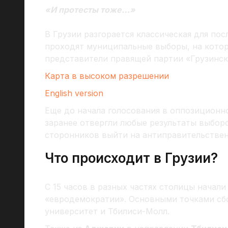
«И протесты тоже…»
В Грузии разгорается классическая для пос
проходят муниципальные выборы, на котор
представители правящей партии «Грузинск
Карта в высоком разрешении
English version
Еще до начала голосования в оппозиционн
заранее отвергли любые результаты выбор
сторонников выйти на антиправительстве
Что происходит в Грузии?
С 15 часов в разных частях столицы начал
«евродемократии». Основными точками сб
университет и Тбилиси-Молл.