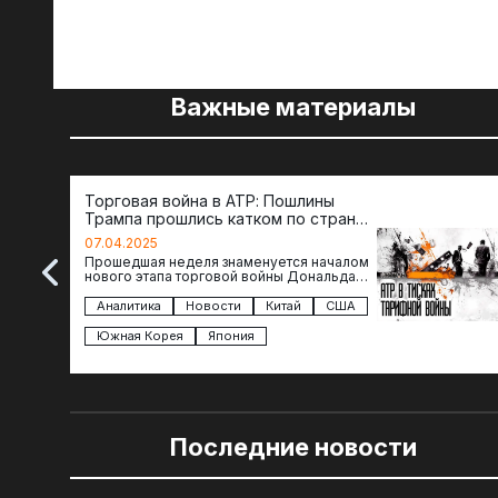
Важные материалы
Торговая война в АТР: Пошлины
Трампа прошлись катком по странам
региона
07.04.2025
Прошедшая неделя знаменуется началом
нового этапа торговой войны Дональда
Трампа — пошлины введены в отношении
импорта из более 100 стран…
Аналитика
Новости
Китай
США
Южная Корея
Япония
Последние новости