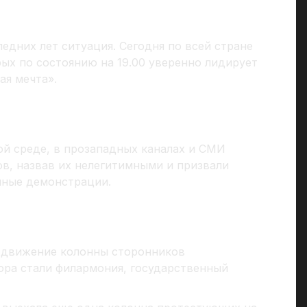
ледних лет ситуация. Сегодня по всей стране
ых по состоянию на 19.00 уверенно лидирует
ая мечта».
ой среде, в прозападных каналах и СМИ
ов, назвав их нелегитимными и призвали
нные демонстрации.
и движение колонны сторонников
ора стали филармония, государственный