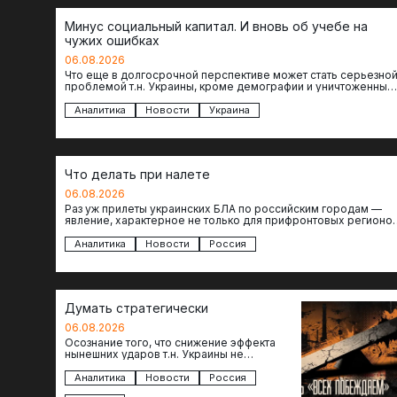
Минус социальный капитал. И вновь об учебе на
чужих ошибках
06.08.2026
Что еще в долгосрочной перспективе может стать серьезно
проблемой т.н. Украины, кроме демографии и уничтоженных
объектов инфраструктуры, восстановление которых будет…
Аналитика
Новости
Украина
Что делать при налете
06.08.2026
Раз уж прилеты украинских БЛА по российским городам —
явление, характерное не только для прифронтовых регионов
то становится логичным вопрос…
Аналитика
Новости
Россия
Думать стратегически
06.08.2026
Осознание того, что снижение эффекта
нынешних ударов т.н. Украины не
равноценно исчерпанию ее возможностей
— повод задаться вопросом: что делать…
Аналитика
Новости
Россия