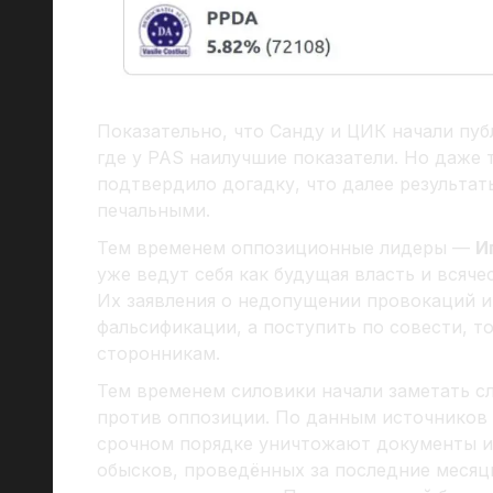
Показательно, что Санду и ЦИК начали пуб
где у PAS наилучшие показатели. Но даже
подтвердило догадку, что далее результат
печальными.
Тем временем оппозиционные лидеры —
И
уже ведут себя как будущая власть и всяч
Их заявления о недопущении провокаций и
фальсификации, а поступить по совести, 
сторонникам.
Тем временем силовики начали заметать с
против оппозиции. По данным источников 
срочном порядке уничтожают документы и
обысков, проведённых за последние месяц