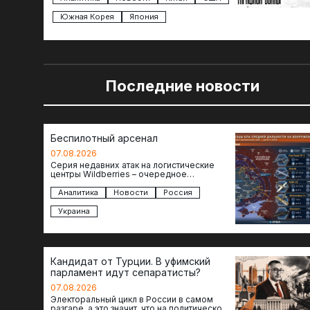
Южная Корея
Япония
Последние новости
Беспилотный арсенал
07.08.2026
Серия недавних атак на логистические
центры Wildberries – очередное
свидетельство нарастающей угрозы для
российского тыла. И суть здесь даже не…
Аналитика
Новости
Россия
Украина
Кандидат от Турции. В уфимский
парламент идут сепаратисты?
07.08.2026
Электоральный цикл в России в самом
разгаре, а это значит, что на политическое