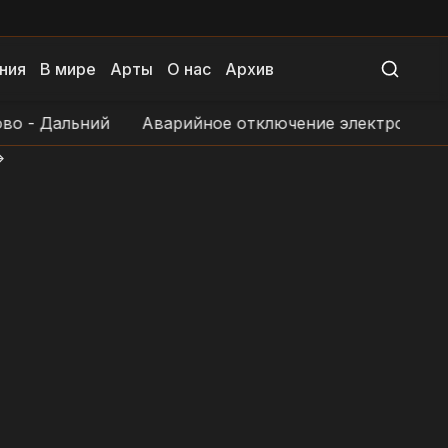
ния
В мире
Арты
О нас
Архив
 Дальний
Аварийное отключение электроснабжения 
>