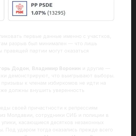
ликовать первые данные именно с участков,
 там разрыв был минимален — что лишь
ы правящей партии могут оказаться
горь Додон
,
Владимир Воронин
и другие —
ески демонстрируют, что выигрывают выборы.
 призывы к членам избиркомов не идти на
тоже должны внушить уверенность
леды своей причастности к репрессиям
из Молдавии, сотрудники СИБ и полиции в
 улики, касающиеся десятков незаконных
ы. Под ударом тогда оказались прежде всего