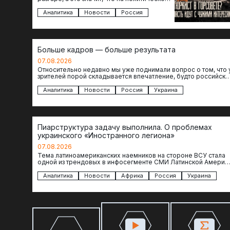
поле вновь выходят кандидаты с
сомнительной репутацией….
Аналитика
Новости
Россия
Больше кадров — больше результата
07.08.2026
Относительно недавно мы уже поднимали вопрос о том, что 
зрителей порой складывается впечатление, будто российски
операторы БЛА практически не…
Аналитика
Новости
Россия
Украина
Пиарструктура задачу выполнила. О проблемах
украинского «Иностранного легиона»
07.08.2026
Тема латиноамериканских наемников на стороне ВСУ стала
одной из трендовых в инфосегменте СМИ Латинской Америки
И последние полгода оттуда идет…
Аналитика
Новости
Африка
Россия
Украина