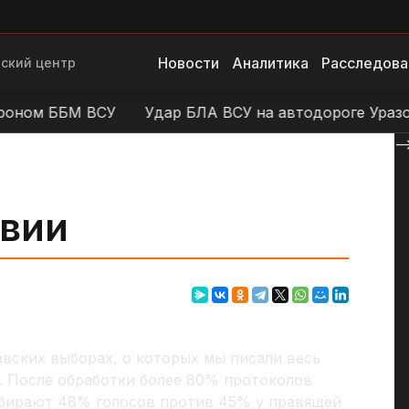
Новости
Аналитика
Расследова
ский центр
м ББМ ВСУ
Удар БЛА ВСУ на автодороге Уразово -
--
вии
вских выборах, о которых мы писали весь
. После обработки более 80% протоколов
абирают 48% голосов против 45% у правящей