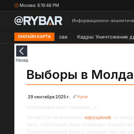
Москва:
8:19:49 PM
Информационно-аналитиче
еправе ВСУ в Орехове
Кадры: Уничтожение дроно
ОНЛАЙН КАРТА
Назад
Выборы в Молда
Rybar
29 сентября 2025 г.
«
Оппозиция пока лидирует
…»
Несмотря на массовые
нарушения
на молда
день, оппозиция пока сохраняет лидерство
Патриотический блок и союзные партии н