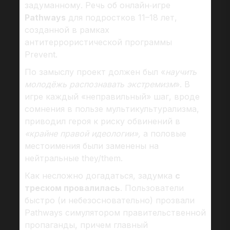
задуманному. Речь об онлайн‑игре
Pathways
для подростков 11–18 лет,
созданной в рамках
антитеррористической программы
Prevent.
По замыслу проект должен был «
научить
молодёжь распознавать экстремизм
». В
игре каждый «неправильный» шаг, вроде
сомнения в пользе мультикультурализма,
приводил героя к риску обвинений в
«крайне правой идеологии»,
а половые
местоимения были заменены на
нейтральные they/them.
Как несложно догадаться, задумка
с
треском провалилась
. Пользователи
быстро (и небезосновательно) прозвали
Pathways симулятором правительственной
пропаганды, причем главный