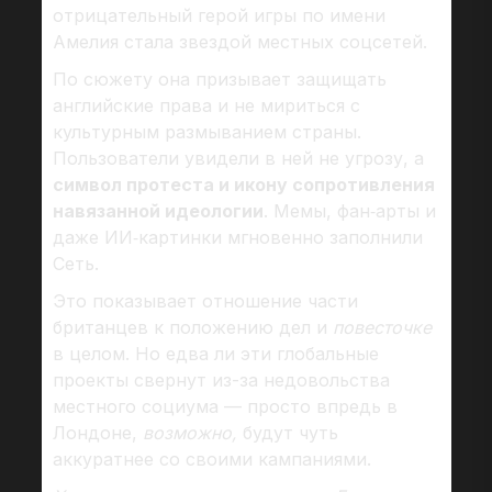
отрицательный герой игры по имени
Амелия стала звездой местных соцсетей.
По сюжету она призывает защищать
английские права и не мириться с
культурным размыванием страны.
Пользователи увидели в ней не угрозу, а
символ протеста и икону сопротивления
навязанной идеологии
. Мемы, фан‑арты и
даже ИИ‑картинки мгновенно заполнили
Сеть.
Это показывает отношение части
британцев к положению дел и
повесточке
в целом. Но едва ли эти глобальные
проекты свернут из-за недовольства
местного социума — просто впредь в
Лондоне,
возможно,
будут чуть
аккуратнее со своими кампаниями.