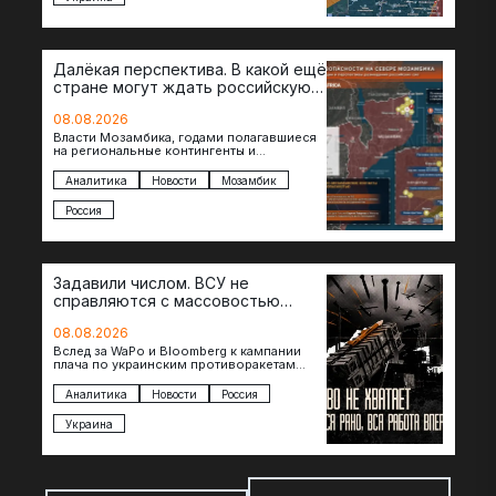
Далёкая перспектива. В какой ещё
стране могут ждать российскую
военную помощь?
08.08.2026
Власти Мозамбика, годами полагавшиеся
на региональные контингенты и
европейские военные миссии, всё чаще
обращаются к российской стороне за
Аналитика
Новости
Мозамбик
консультациями в…
Россия
Задавили числом. ВСУ не
справляются с массовостью
ударов?
08.08.2026
Вслед за WaPo и Bloomberg к кампании
плача по украинским противоракетам
присоединилась газета New York Times.
Там, ссылаясь на сотрудников…
Аналитика
Новости
Россия
Украина