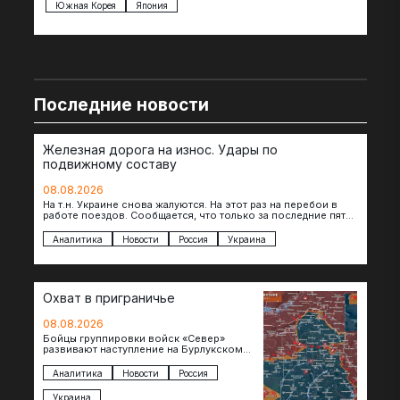
Южная Корея
Япония
Ве
Последние новости
Железная дорога на износ. Удары по
подвижному составу
08.08.2026
На т.н. Украине снова жалуются. На этот раз на перебои в
работе поездов. Сообщается, что только за последние пять
дней…
Аналитика
Новости
Россия
Украина
Охват в приграничье
08.08.2026
Бойцы группировки войск «Север»
развивают наступление на Бурлукском
направлении. Российские подразделения
теснят противника сразу на нескольких
Аналитика
Новости
Россия
участках, создавая угрозу охвата…
Украина