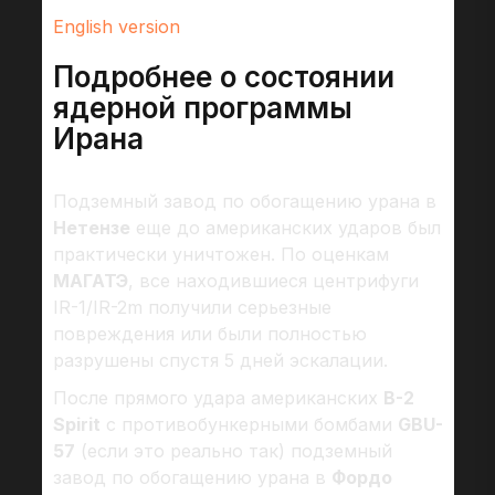
English version
Подробнее о состоянии
ядерной программы
Ирана
Подземный завод по обогащению урана в
Нетензе
еще до американских ударов был
практически уничтожен. По оценкам
МАГАТЭ
, все находившиеся центрифуги
IR-1/IR-2m получили серьезные
повреждения или были полностью
разрушены спустя 5 дней эскалации.
После прямого удара американских
B-2
Spirit
с противобункерными бомбами
GBU-
57
(если это реально так) подземный
завод по обогащению урана в
Фордо