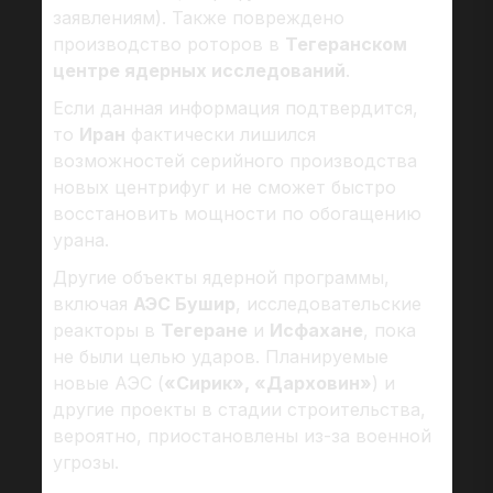
заявлениям). Также повреждено
производство роторов в
Тегеранском
центре ядерных исследований
.
Если данная информация подтвердится,
то
Иран
фактически лишился
возможностей серийного производства
новых центрифуг и не сможет быстро
восстановить мощности по обогащению
урана.
Другие объекты ядерной программы,
включая
АЭС Бушир
, исследовательские
реакторы в
Тегеране
и
Исфахане
, пока
не были целью ударов. Планируемые
новые АЭС (
«Сирик», «Дарховин»
) и
другие проекты в стадии строительства,
вероятно, приостановлены из-за военной
угрозы.