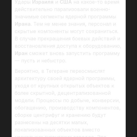
Удары
Израиля
и
США
на какое-то время
действительно парализовали военно-
значимые сегменты ядерной программы
Ирана
. Тем не менее знания, персонал и
скрытые компоненты могут сохраниться.
В случае прекращения боевых действий и
восстановления доступа к оборудованию,
Иран
сможет вновь запустить программу
— пусть и небыстро.
Вероятно, в Тегеране переосмыслят
архитектуру своей ядерной программы,
уходя от крупных открытых объектов к
более скрытной, децентрализованной
модели. Процессы по добыче, конверсии,
обогащению, производству компонентов,
сборке центрифуг и хранению будут
разнесены на десятки малых,
локализованных объектов вместо