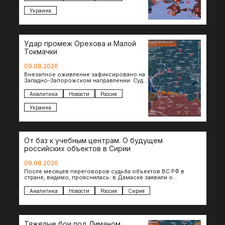
Украина
Удар промеж Орехова и Малой
Токмачки
09.08.2026
Внезапное оживление зафиксировано на
Западно-Запорожском направлении. Судя
по появляющимся кадрам, российские
подразделения предприняли рывок в
Аналитика
Новости
Россия
сторону западных окраин Малой
Токмачки…
Украина
От баз к учебным центрам. О будущем
российских объектов в Сирии
09.08.2026
После месяцев переговоров судьба объектов ВС РФ в
стране, видимо, прояснилась: в Дамаске заявили о
подписании меморандума по трансформации базы…
Аналитика
Новости
Россия
Сирия
Тяжелые бои под Лиманом