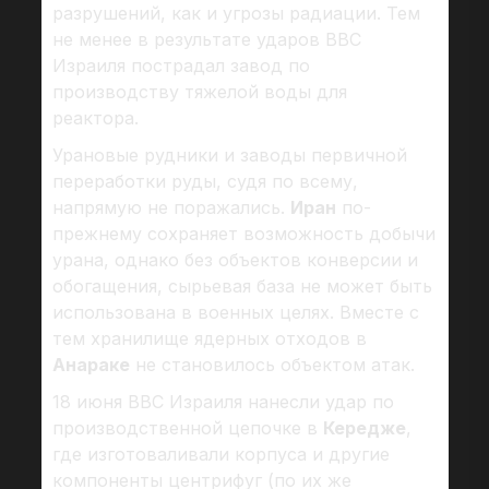
разрушений, как и угрозы радиации. Тем
не менее в результате ударов ВВС
Израиля пострадал завод по
производству тяжелой воды для
реактора.
Урановые рудники и заводы первичной
переработки руды, судя по всему,
напрямую не поражались.
Иран
по-
прежнему сохраняет возможность добычи
урана, однако без объектов конверсии и
обогащения, сырьевая база не может быть
использована в военных целях. Вместе с
тем хранилище ядерных отходов в
Анараке
не становилось объектом атак.
18 июня ВВС Израиля нанесли удар по
производственной цепочке в
Кередже
,
где изготоваливали корпуса и другие
компоненты центрифуг (по их же