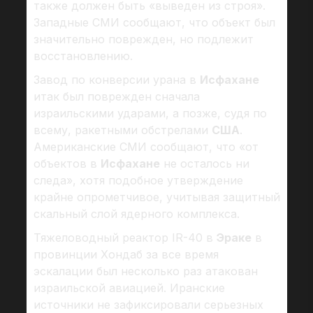
также должен быть «выведен из строя».
Западные СМИ сообщают, что объект был
значительно поврежден, но подлежит
восстановлению.
Завод по конверсии урана в
Исфахане
итак был поврежден сначала
израильскими ударами, а позже, судя по
всему, ракетными обстрелами
США
.
Американские СМИ сообщают, что «от
объектов в
Исфахане
не осталось ни
следа», хотя подобное утверждение
крайне опрометчивое, учитывая защитный
скальный слой ядерного комплекса.
Тяжеловодный реактор IR-40 в
Эраке
в
провинции Хондаб за все время
эскалации был несколько раз атакован
израильской авиацией. Иранские
источники не зафиксировали серьезных