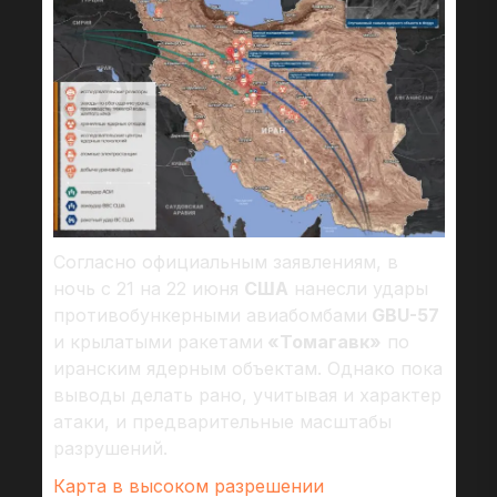
Согласно официальным заявлениям, в
ночь с 21 на 22 июня
США
нанесли удары
противобункерными авиабомбами
GBU-57
и крылатыми ракетами
«Томагавк»
по
иранским ядерным объектам. Однако пока
выводы делать рано, учитывая и характер
атаки, и предварительные масштабы
разрушений.
Карта в высоком разрешении