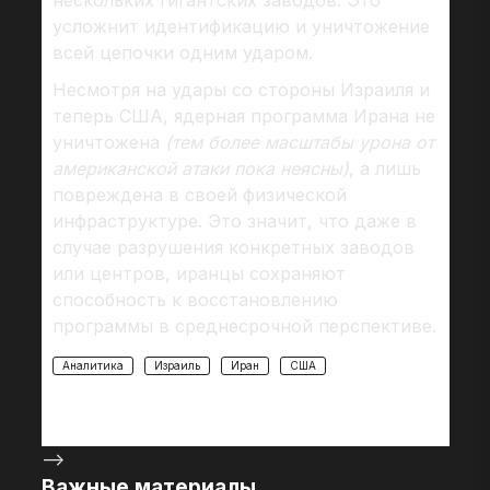
нескольких гигантских заводов. Это
усложнит идентификацию и уничтожение
всей цепочки одним ударом.
Несмотря на удары со стороны Израиля и
теперь США, ядерная программа Ирана не
уничтожена
(тем более масштабы урона от
американской атаки пока неясны)
, а лишь
повреждена в своей физической
инфраструктуре. Это значит, что даже в
случае разрушения конкретных заводов
или центров, иранцы сохраняют
способность к восстановлению
программы в среднесрочной перспективе.
Аналитика
Израиль
Иран
США
-->
Важные материалы