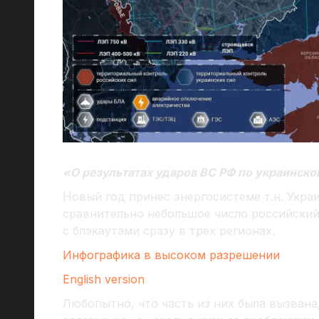
«О результатах ударов ВС РФ по украинско
Новый год принес энергосистеме т.н. Укра
сравнительно небольшое число российский 
с блэкаутами сразу в трех регионах.
Инфографика в высоком разрешении
English version
Любопытно, что часть из них была вызвана