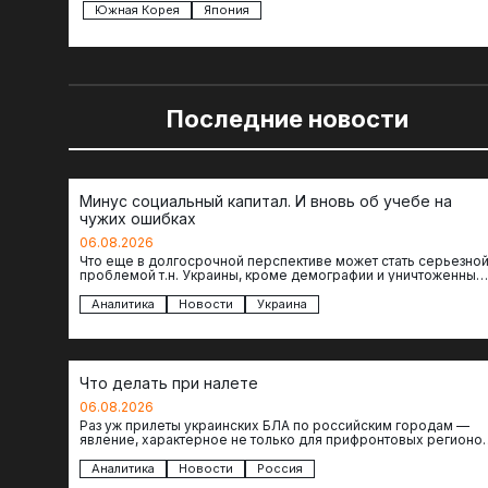
Южная Корея
Япония
Последние новости
Минус социальный капитал. И вновь об учебе на
чужих ошибках
06.08.2026
Что еще в долгосрочной перспективе может стать серьезно
проблемой т.н. Украины, кроме демографии и уничтоженных
объектов инфраструктуры, восстановление которых будет…
Аналитика
Новости
Украина
Что делать при налете
06.08.2026
Раз уж прилеты украинских БЛА по российским городам —
явление, характерное не только для прифронтовых регионов
то становится логичным вопрос…
Аналитика
Новости
Россия