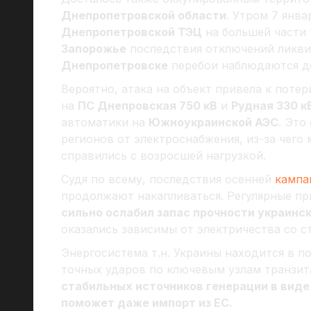
Днепропетровской области
. Утром 7 янв
Днепропетровской ТЭЦ
на большей части 
Запорожье
последствия отключений ликви
Днепропетровске
перебои наблюдаются д
Вероятно, атака на объект привела к поте
на
ПС Днепровская 750 кВ
и
Рудная 330 к
автоматики на
Южноукраинской АЭС
. Это
регионов от электроснабжения, из-за чег
справились с возросшей нагрузкой.
Судя по всему, последствия осенней
кампа
продолжают накапливаться. Регулярные пр
сильно ослабил запас прочности украинс
оказались зависимы от электричества со с
Энергосистема т.н. Украины находится в 
точных ударов по ключевым узлам транзит
стабильных источников генерации в виде 
поможет даже импорт из ЕС.