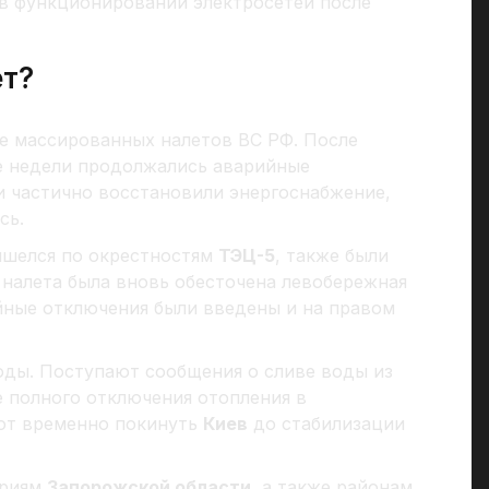
в функционировании электросетей после
ет?
е массированных налетов ВС РФ. После
ее недели продолжались аварийные
и частично восстановили энергоснабжение,
сь.
ишелся по окрестностям
ТЭЦ-5
, также были
е налета была вновь обесточена левобережная
ийные отключения были введены и на правом
оды. Поступают сообщения о сливе воды из
е полного отключения отопления в
ают временно покинуть
Киев
до стабилизации
ориям
Запорожской области,
а также районам