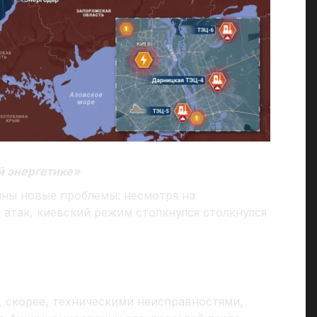
й энергетике»
ины новые проблемы: несмотря на
атак, киевский режим столкнулся столкнулся
, скорее, техническими неисправностями,