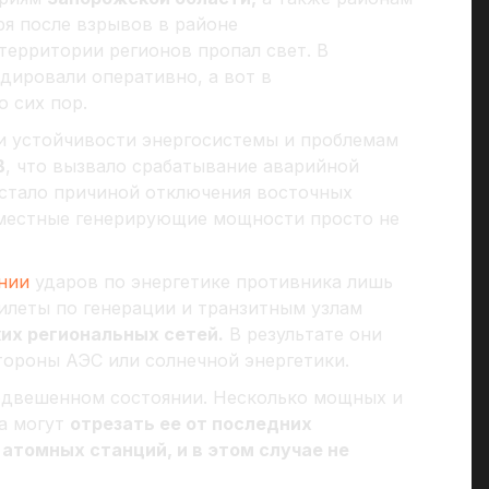
аря после взрывов в районе
территории регионов пропал свет. В
дировали оперативно, а вот в
о сих пор.
ри устойчивости энергосистемы и проблемам
В
, что вызвало срабатывание аварийной
 стало причиной отключения восточных
о местные генерирующие мощности просто не
нии
ударов по энергетике противника лишь
илеты по генерации и транзитным узлам
ких региональных сетей.
В результате они
тороны АЭС или солнечной энергетики.
подвешенном состоянии. Несколько мощных и
а могут
отрезать ее от последних
атомных станций, и в этом случае не