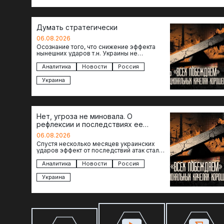
Думать стратегически
06.08.2026
Осознание того, что снижение эффекта
нынешних ударов т.н. Украины не
равноценно исчерпанию ее возможностей
— повод задаться вопросом: что делать…
Аналитика
Новости
Россия
Украина
Нет, угроза не миновала. О
рефлексии и последствиях ее
отсутствия
06.08.2026
Спустя несколько месяцев украинских
ударов эффект от последствий атак стал
менее острым: с бензином стало легче,
коллапса розничной торговли не…
Аналитика
Новости
Россия
Украина