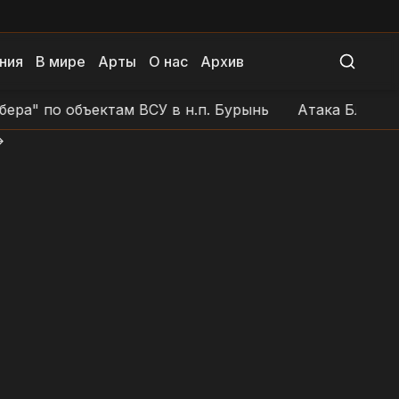
ния
В мире
Арты
О нас
Архив
 объектам ВСУ в н.п. Бурынь
Атака БЛА на позиции
>