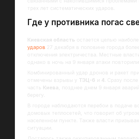
связанными с накопившимися проблемами 
трех лет систематических ударов.
Где у противника погас св
Киевская область
остается целью наиболе
ударов
27 декабря в половине города бол
отключения электричества. Местные власт
однако в ночь на 9 января атаки повторили
Комбинированный удар дронов и ракет пр
отмечены взрывы у
ТЭЦ-6
и
4
. Сразу посл
часть
Киева
, позднее днем 9 января авар
берегу.
В городе наблюдаются перебои в подаче в
домовых теплосетей, что говорит об угроз
населенном пункте. Также власти призыв
ситуации.
Досталось также оккупированным террит