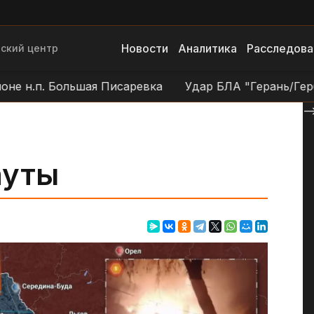
Новости
Аналитика
Расследова
ский центр
. Большая Писаревка
Удар БЛА "Герань/Гербера" по
--
ауты