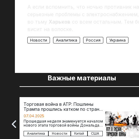
А если вспомнить, что ночью противник н
серьезные проблемы с электроснабжением,
во тьму
Харьков
со всем остальным. Тем бо
висит на волоске.
Новости
Аналитика
Россия
Украина
Важные материалы
Торговая война в АТР: Пошлины
Трампа прошлись катком по странам
региона
07.04.2025
Прошедшая неделя знаменуется началом
нового этапа торговой войны Дональда
Трампа — пошлины введены в отношении
импорта из более 100 стран…
Аналитика
Новости
Китай
США