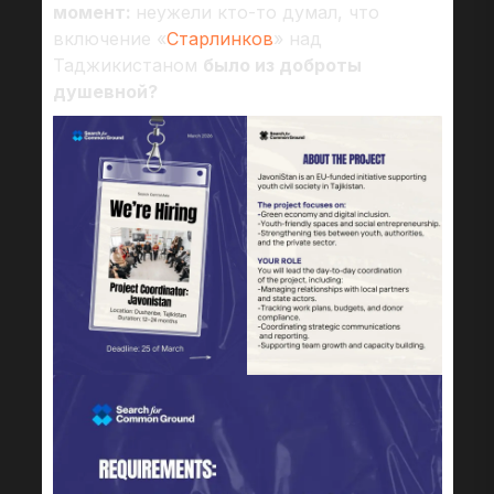
момент:
неужели кто-то думал, что
включение «
Старлинков
» над
Таджикистаном
было из доброты
душевной?