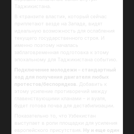
Таджикистана.
В «транзите власти», который сейчас
приплетают везде на Западе, видят
идеальную возможность для ослабления
текущего государственного строя. И
именно поэтому началась
заблаговременная подготовка к этому
эпохальному для Таджикистана событию.
Подключение молодежи – стандартный
ход для получения двигателя любых
протестов/беспорядков
. Добавить к
этому усиление противоречий между
главенствующими кланами – и вуаля,
будет готова почва для дестабилизации.
Показательно то, что Узбекистан
выступает в роли площадки для усиления
европейского присутствия.
Ну и еще один