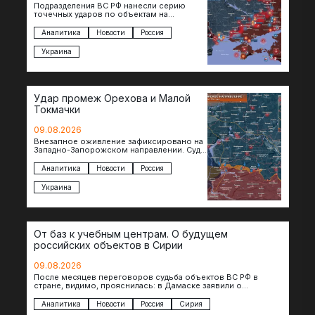
Подразделения ВС РФ нанесли серию
точечных ударов по объектам на
территории противника. Поражен завод в
Житомире, объект в Киеве, особо…
Аналитика
Новости
Россия
Украина
Удар промеж Орехова и Малой
Токмачки
09.08.2026
Внезапное оживление зафиксировано на
Западно-Запорожском направлении. Судя
по появляющимся кадрам, российские
подразделения предприняли рывок в
Аналитика
Новости
Россия
сторону западных окраин Малой
Токмачки…
Украина
От баз к учебным центрам. О будущем
российских объектов в Сирии
09.08.2026
После месяцев переговоров судьба объектов ВС РФ в
стране, видимо, прояснилась: в Дамаске заявили о
подписании меморандума по трансформации базы…
Аналитика
Новости
Россия
Сирия