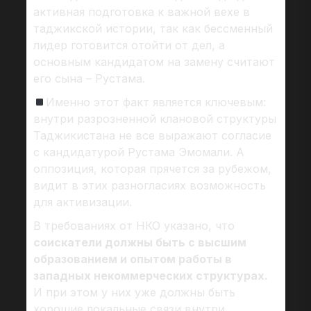
активная подготовка к важной вехе в
таджикской истории, так как бессменный
лидер готовится отойти от дел, а
основным кандидатом на замену считают
его сына – Рустама.
Именно этот факт является ключевым:
внутри разрозненной клановой структуры
Таджикистана не все выражают согласие
с кандидатурой Рустама Эмомали. А
оппозиция, которая прячется за рубежом,
видит в этих разногласиях возможность
для активизации.
В требованиях от НКО указано, что
соискатели должны быть с высшим
образованием и опытом работы в
западных некоммерческих структурах.
И при этом у них уже должны быть
хорошие локальные связи внутри