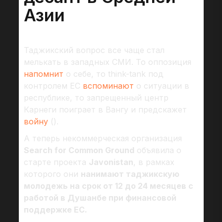
Азии
Таджикский вопрос все чаще стал
мелькать в западных СМИ. То оппозиция
напомнит
о себе, то think-tank под
контролем ЕС
вспоминают
о ситуации в
республике, то запрещенный центр
Карнеги поиграет в Вангу и предскажет
войну
().
А теперь некоммерческая организация
Search for Common Ground
объявила о
старте проекта
Javonistan
, в рамках
которого они
нанимают таджикскую
молодежь на срок от 12 до 24 месяцев с
работой в Душанбе при финансовой
поддержке ЕС.