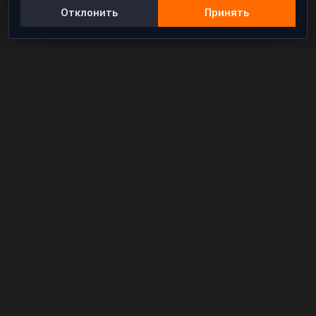
Отклонить
Принять
Независимый информационно-аналитический
проект, освещающий конфликты и геополитические
события в мире.
РАЗДЕЛЫ
Новости
Аналитика
Расследования
В мире