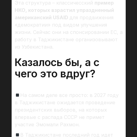
Эта структура – классичесский
пример
НКО, которых взрастил упраздненный
американский USAID
для продвижения
«демократии» под видом улучшения
жизни. Сейчас они на спонсировании ЕС, а
работу в Таджикистане организовывают
из Узбекистана.
Казалось бы, а с
чего это вдруг?
На самом деле все просто: в 2027 году
в Таджикистане ожидается проведение
президентских выборов, на которых
впервые с распада СССР не примет
участие Эмомали Рахмон.
В Таджикистане последний год идет