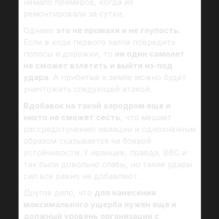
немало примеров, когда их
ремонтировали за сутки.
Однако
это не промахи и не глупость
.
Если в ходе первого залпа повредить
полосы и дорожки, то
ни один самолет
не сможет взлететь и выйти из-под
удара
. А прибитые к земле можно будет
уничтожить следующей атакой.
Вдобавок на такой аэродром еще и
никто не сможет сесть
, что мешает
рассредоточению авиации и однозначным
образом сказывается на боевой
устойчивости. У иранцев, правда, ВВС и
так были довольно слабы, но такие удары
сил все равно не добавляют.
Другое дело, что
для нанесения
максимального ущерба нужен еще и
должный уровень организации с