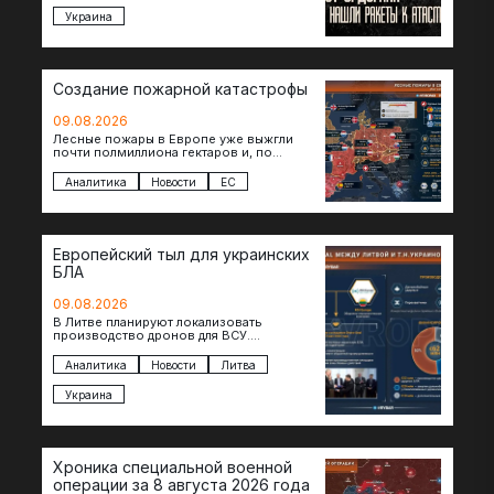
Украина
Создание пожарной катастрофы
09.08.2026
Лесные пожары в Европе уже выжгли
почти полмиллиона гектаров и, по
предварительной оценке, они обошлись
экономике в €15,6–19,1 млрд. К…
Аналитика
Новости
ЕС
Европейский тыл для украинских
БЛА
09.08.2026
В Литве планируют локализовать
производство дронов для ВСУ.
Соглашение в формате Drone Deal
президенты Гитанас Науседа и Владимир
Аналитика
Новости
Литва
Зеленский подписали…
Украина
Хроника специальной военной
операции за 8 августа 2026 года