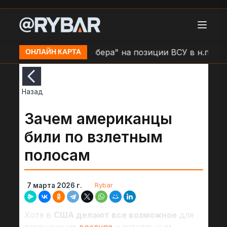
ака БЛА "Герань\Гербера" на позиции ВСУ в н.п. Таир
ОНЛАЙН КАРТА
Назад
Зачем американцы
били по взлетным
полосам
Rybar
7 марта 2026 г.
Хотя в
США делают все возможное
для