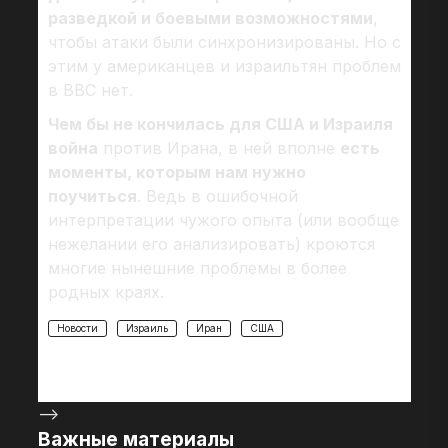
разведкой и боевыми возможностями
,
чтобы атаки были синхронизированы. Но с
этим у американцев и израильтян проблем
в ВВС нет.
Чем бы не кончилась для США и Израиля
война
против Ирана, в ней вполне
есть
моменты, которым нам нужно
поучиться
. Ведь в ошибочной
интерпретации чужого опыта (или вообще
нежелании его анализировать) кроются
многие нынешние проблемы в более
родных краях.
Новости
Израиль
Иран
США
-->
Важные материалы