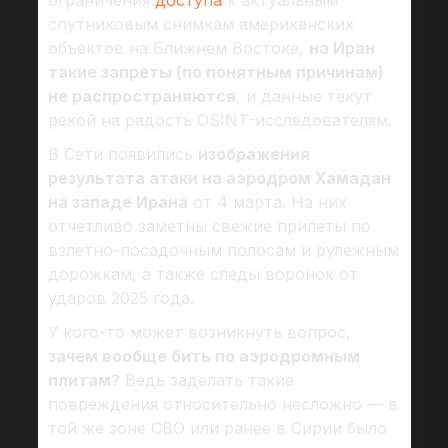
ограничения
доступа
к актуальным
спутниковым снимкам американских
объектов на Ближнем Востоке,
на Иран
такие запреты (по понятным причинам)
не распространяются
, и данные текут
рекой на радость OSINT-исследователям.
В Сети появились
изображения
результата атаки на аэродром Хамадан
на западе Ирана
от 4 марта. На них
отчетливо заметны свежие прилеты по
взлетно-посадочным полосам и рулежным
дорожкам, а также следы воронок от
ударов 2025 года.
У кого-то может возникнуть вопрос,
зачем вообще бить по аэродромным
плитам?
Ведь заделать такие
повреждения относительно несложно — в
той же зоне СВО или ранее в Сирии было