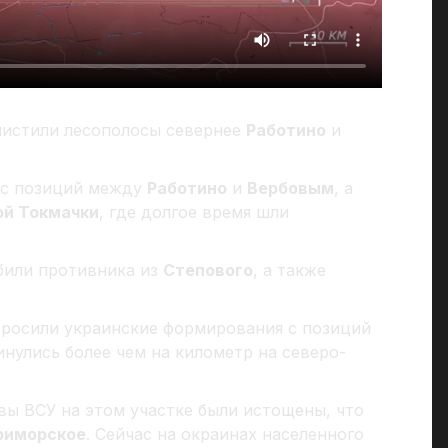
ачистили лесополосы севернее
Работино
и
 с позиций между
Работино
и
Вербовым
, а
й Токмачки
, где долгое время шли
ыбили противника из
Степового
, а также
бросили украинские формирования с позиций
нулись более чем на километр на северо-
вы ВСУ на этом участке были истощены, что
риморское
. Сейчас на окраинах населенного