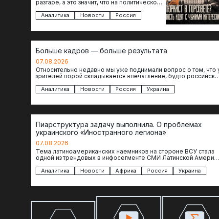
разгаре, а это значит, что на политическое
поле вновь выходят кандидаты с
сомнительной репутацией….
Аналитика
Новости
Россия
Больше кадров — больше результата
07.08.2026
Относительно недавно мы уже поднимали вопрос о том, что 
зрителей порой складывается впечатление, будто российски
операторы БЛА практически не…
Аналитика
Новости
Россия
Украина
Пиарструктура задачу выполнила. О проблемах
украинского «Иностранного легиона»
07.08.2026
Тема латиноамериканских наемников на стороне ВСУ стала
одной из трендовых в инфосегменте СМИ Латинской Америки
И последние полгода оттуда идет…
Аналитика
Новости
Африка
Россия
Украина