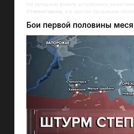
На западном фланге штурмовики зачистил
Степногорска
, а в центре продавили обор
Бои первой половины меся