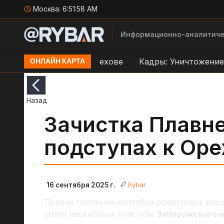
Москва:
6:51:59 AM
Информационно-аналитиче
ереправе ВСУ в Орехове
Кадры: Уничтожение дро
ОНЛАЙН КАРТА
Назад
Зачистка Плавне
подступах к Оре
Rybar
16 сентября 2025 г.
Первая половина сентября отметилась рас
сразу нескольких участках
Запорожского 