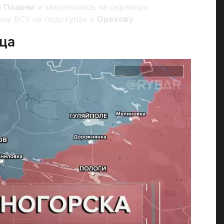
и
Плавни
и закрепились на окраинах
ону ВСУ на подступах к
Орехову
.
ца