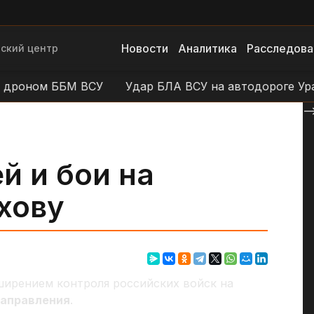
Новости
Аналитика
Расследова
ский центр
ном ББМ ВСУ
Удар БЛА ВСУ на автодороге Уразово
--
й и бои на
хову
ширением контроля российских войск на
направления
.