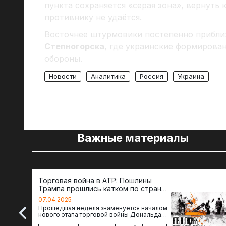
пункта сохраняется «серая зона», вернуть
противнику не удаётся.
Восточнее штурмовики постепенно прибли
Степногорска
, где украинские формирова
обороны.
Новости
Аналитика
Россия
Украина
Важные материалы
Торговая война в АТР: Пошлины
Трампа прошлись катком по странам
региона
07.04.2025
Прошедшая неделя знаменуется началом
нового этапа торговой войны Дональда
Трампа — пошлины введены в отношении