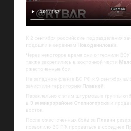
К 2 сентября российские подразделения з
подошли к окраинам
Новоданиловки
.
Через некоторое время они оттеснили ВСУ
также закрепились в восточной части
Мало
ожесточенные бои.
На западном фланге ВС РФ к 9 сентября в
зачистили территорию
Плавней
.
Параллельно с этим штурмовые группы от
в
3-м микрорайоне Степногорска
и продви
восток.
После ожесточенных боёв за
Плавни
резер
позволило ВС РФ прорваться в соседнее
П