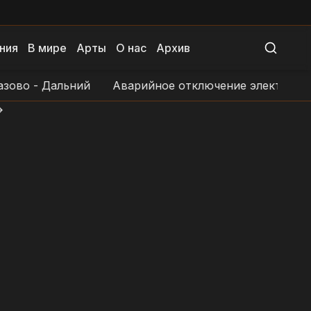
ния
В мире
Арты
О нас
Архив
 - Дальний
Аварийное отключение электроснабжени
>