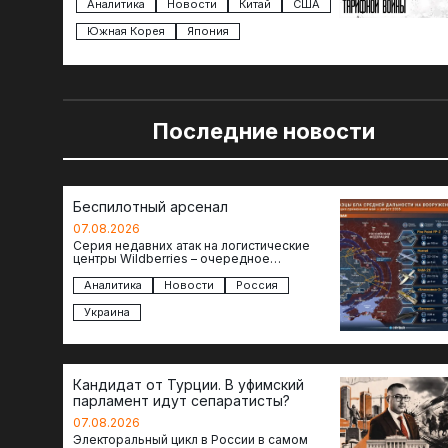
импорта из более 100 стран…
Аналитика
Новости
Китай
США
Южная Корея
Япония
Последние новости
Беспилотный арсенал
07.08.2026
Серия недавних атак на логистические
центры Wildberries – очередное
свидетельство нарастающей угрозы для
российского тыла. И суть здесь даже не…
Аналитика
Новости
Россия
Украина
Кандидат от Турции. В уфимский
парламент идут сепаратисты?
07.08.2026
Электоральный цикл в России в самом