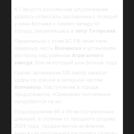
К 1 августа российским штурмовикам
удалось отбросить противника с позиций
у реки Волчьей к северо-западу от
города, закрепившись в
лесу Татарский
.
Параллельно с этим ВС РФ зачистили
северную часть
Волчанска
и установили
контроль над районом
Агрегатного
завода
, бои за который шли больше года.
Сейчас артиллерия 128 омсбр наносит
удары по южной и западной частям
Волчанска
. Наступление в городе
продолжается, «Северяне» постепенно
прорубаются на юг.
Подразделения 68 и 69 мотострелковых
дивизий, в отличие от прошлого штурма
2024 года, продвигаются на флангах,
вынуждая противника распылять резервы