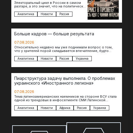
Электоральный цикл в России в самом
разгаре, а это значит, что на политическое
поле вновь выходят кандидаты с
сомнительной репутацией….
Аналитика
Новости
Россия
Больше кадров — больше результата
07.08.2026
Относительно недавно мы уже поднимали вопрос о том,
что у зрителей порой складывается впечатление, будто
российские операторы БЛА практически не…
Аналитика
Новости
Россия
Украина
Пиарструктура задачу выполнила. О проблемах
украинского «Иностранного легиона»
07.08.2026
Тема латиноамериканских наемников на стороне ВСУ стала
одной из трендовых в инфосегменте СМИ Латинской
Америки. И последние полгода оттуда идет…
Аналитика
Новости
Африка
Россия
Украина