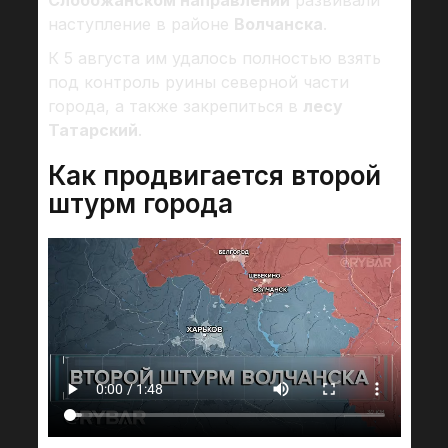
Слобожанском направлении
развивали
наступление в районе
Волчанска
.
К 5 августа им удалось полностью взять
под контроль руины северной части
города, а также закрепиться в
лесу
Татарский
.
Как продвигается второй
штурм города