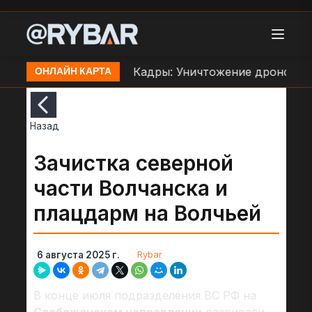
е ВСУ в Орехове
Кадры: Уничтожение дроном ББМ
ОНЛАЙН КАРТА
Назад
Зачистка северной
части Волчанска и
плацдарм на Волчьей
Rybar
6 августа 2025 г.
В конце июля подразделения ВС РФ на