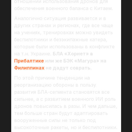
отношении использования дронов для
обеспечения военного баланса с Китаем.
Аналогично ситуация развивается и в
других странах и регионах, где все чаще
на учениях, тренировках можно увидеть
беспилотники и безэкипажные катера,
которые были использованы в конфликте
на т.н. Украине.
БЛА «Хорнет» в
Прибалтике
или же БЭК «Магура» на
Филиппинах
не дадут соврать
.
По этой причине тенденции на
реорганизацию обороны в пользу
развития БЛА-сегмента становятся все
сильнее, а с развитием военного ИИ роль
дронов повысилась в разы. И чем дальше,
тем больше стран будут адаптировать
вооруженные силы не только под
высокоточные ракеты, но и беспилотники.