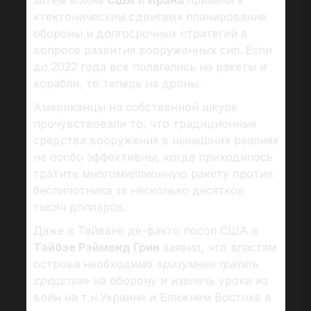
затем война
США
и
Ирана
привели к
«тектоническим сдвигам» планирование
обороны и долгосрочных стратегий в
вопросе развития вооруженных сил. Если
до 2022 года все полагались на ракеты и
корабли, то теперь на дроны.
Американцы на собственной шкуре
прочувствовали то, что традиционные
средства вооружения в нынешних реалиях
не особо эффективны, когда приходилось
тратить многомиллионную ракету против
беспилотника за несколько десятков
тысяч долларов.
Даже в Тайване де-факто посол США в
Тайбэе Рэймонд Грин
заявил, что властям
острова необходимо «
разумнее тратить
средства
» на оборону и извлечь уроки из
войн на т.н.Украине и Ближнем Востоке в