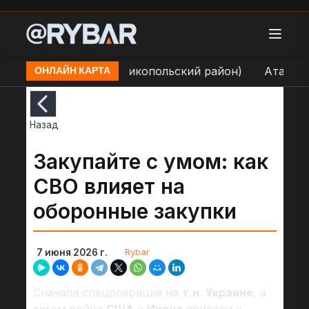
е н.п. Покровское (Никопольский район)
Атака БЛА
ОНЛАЙН КАРТА
Назад
Закупайте с умом: как
СВО влияет на
оборонные закупки
Rybar
7 июня 2026 г.
Сначала спецоперация на
т.н. Украине
, а