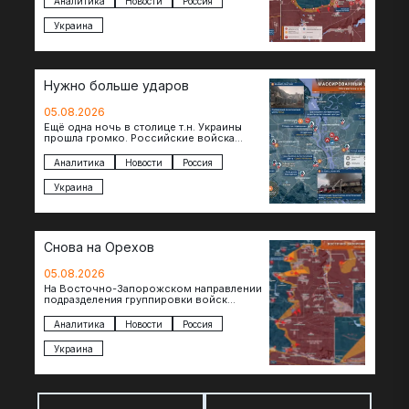
Аналитика
Новости
Россия
ожесточенные бои за окраины…
Украина
Нужно больше ударов
05.08.2026
Ещё одна ночь в столице т.н. Украины
прошла громко. Российские войска
поразили транспортно-логистические
объекты и предприятия в Киеве и
Аналитика
Новости
Россия
окрестностях….
Украина
Снова на Орехов
05.08.2026
На Восточно-Запорожском направлении
подразделения группировки войск
«Восток» продвигаются по всей ширине
фронта. Взятая после продолжительного
Аналитика
Новости
Россия
наступления пауза позволила
восстановить боеспособность…
Украина