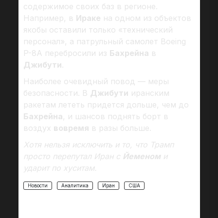
содержимое своих баз в регионе.
Например, в
Ираке
на одном из объектов
якобы оставили только «технический
персонал», а патрульный самолет Boeing
P-8A перебросили из
Бахрейна
в
Джибути
.
Наиболее очевидный повод — меры
безопасности. В
Джибути
иранским
ракетам лететь придется дольше, чем до
Бахрейна
, и шансов поднять борт в
воздух
вовремя
в разы больше.
Хотя нельзя исключить и то, что Трамп
просто перепутал Иран с
Йеменом
и
ударит по хуситам.
Новости
Аналитика
Иран
США