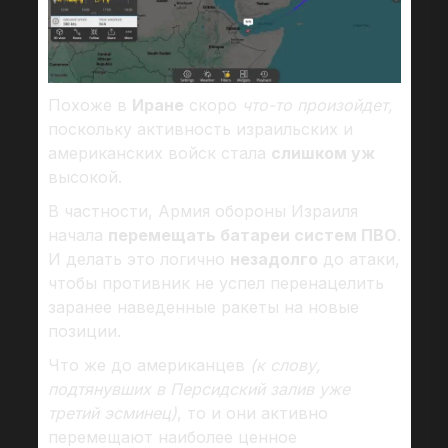
Похоже в
Иране
скоро
что-то произойдет,
поскольку активность израильских и
американских войск стала
слишком уж
высокой.
В частности, Армия обороны Израиля
начала
перемещать батареи систем ПВО
.
И делать это логично
незадолго
до атаки,
чтобы противник не успел перенацелить
заранее наведенные ракеты на новые
позиции.
Что же до американцев
(к слову,
подтянувших в Персидский залив уже
третий эсминец)
, то и они активно
перемещают наиболее ценное