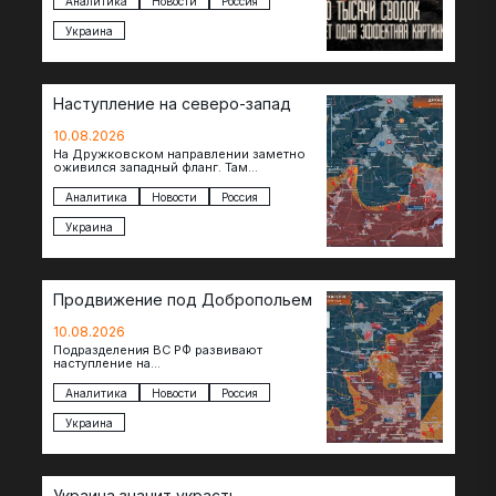
Аналитика
Новости
Россия
Украина
Наступление на северо-запад
10.08.2026
На Дружковском направлении заметно
оживился западный фланг. Там
подразделения группировки «Центр»
после освобождения Торского
Аналитика
Новости
Россия
продвинулись вперед и завязали бои за…
Украина
Продвижение под Добропольем
10.08.2026
Подразделения ВС РФ развивают
наступление на
Добропольскомнаправлении,
продвигаясь на широком участке фронта.
Аналитика
Новости
Россия
Достигнуты тактические успехи в районе
Белицкого, где по…
Украина
Украина значит украсть