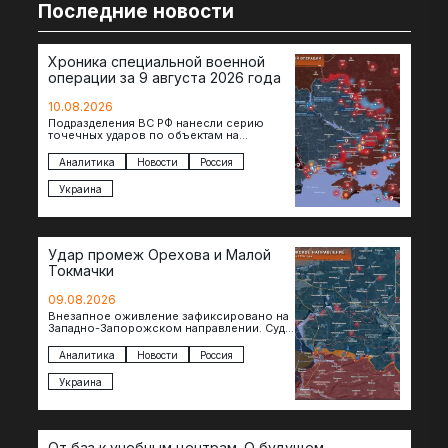
Последние новости
Хроника специальной военной
операции за 9 августа 2026 года
10.08.2026
Подразделения ВС РФ нанесли серию
точечных ударов по объектам на
территории противника. Поражен завод в
Житомире, объект в Киеве, особо…
Аналитика
Новости
Россия
Украина
Удар промеж Орехова и Малой
Токмачки
09.08.2026
Внезапное оживление зафиксировано на
Западно-Запорожском направлении. Судя
по появляющимся кадрам, российские
подразделения предприняли рывок в
Аналитика
Новости
Россия
сторону западных окраин Малой
Токмачки…
Украина
От баз к учебным центрам. О будущем