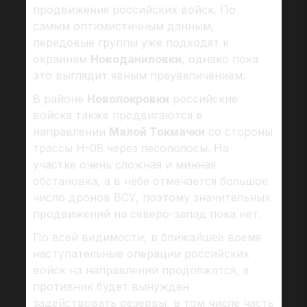
продвижения российских войск. По
самым оптимистичным данным,
передовые группы уже подходят к
окраинам
Новоданиловки
, однако пока
это выглядит явным преувеличением.
В районе
Новопокровки
российские
войска также продвигаются в
направлении
Малой Токмачки
со стороны
трассы Н-08 через лесополосы. На
участке очень сложная и минная
обстановка, а в небе отмечается большое
число дронов ВСУ, поэтому значительных
продвижений на северо-запад пока нет.
По всей видимости, в ближайшее время
наступательные операции российских
войск на направлении продолжатся, а
противник будет вынужден
задействовать резервы, в том числе часть