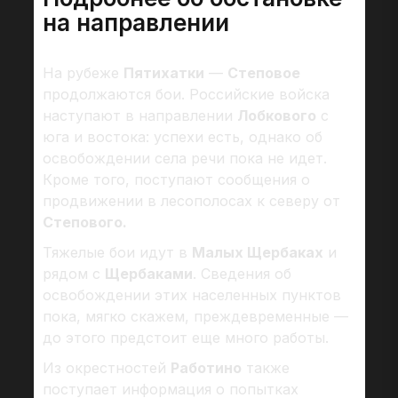
на направлении
На рубеже
Пятихатки
—
Степовое
продолжаются бои. Российские войска
наступают в направлении
Лобкового
с
юга и востока: успехи есть, однако об
освобождении села речи пока не идет.
Кроме того, поступают сообщения о
продвижении в лесополосах к северу от
Степового.
Тяжелые бои идут в
Малых Щербаках
и
рядом с
Щербаками
. Сведения об
освобождении этих населенных пунктов
пока, мягко скажем, преждевременные —
до этого предстоит еще много работы.
Из окрестностей
Работино
также
поступает информация о попытках