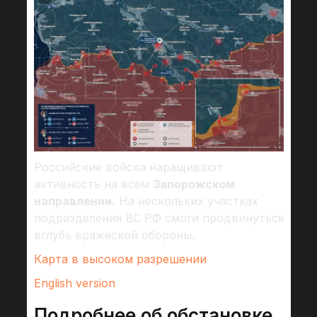
Российские войска наращивают
активность на всем
Запорожском
направлении.
На нескольких участках
подразделения ВС РФ смоги продвинуться
вглубь вражеской обороны.
Карта в высоком разрешении
English version
Подробнее об обстановке