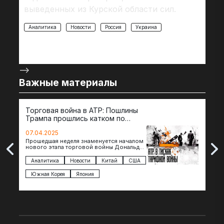
выведенных из Курской области сил.
Аналитика
Новости
Россия
Украина
-->
Важные материалы
Торговая война в АТР: Пошлины
72 
Трампа прошлись катком по
гот
странам региона
07.04.2025
07.
Прошедшая неделя знаменуется началом
Вос
нового этапа торговой войны Дональда
The 
Трампа — пошлины введены в отношении
нов
импорта из более 100 стран…
с з
Аналитика
Новости
Китай
США
Ан
под
Южная Корея
Япония
Ве