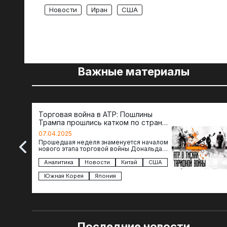
Новости
Иран
США
Важные материалы
Торговая война в АТР: Пошлины
Трампа прошлись катком по странам
региона
07.04.2025
Прошедшая неделя знаменуется началом
нового этапа торговой войны Дональда
Трампа — пошлины введены в отношении
импорта из более 100 стран…
Аналитика
Новости
Китай
США
Южная Корея
Япония
Последние новости