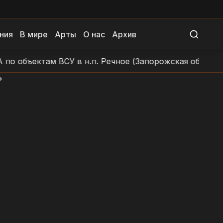
ния
В мире
Арты
О нас
Архив
ъектам ВСУ в н.п. Речное (Запорожская область)
У
>