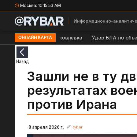
Москва:
10:15:54 AM
Информационно-аналитиче
 ВСУ в н.п. Новояковлевка
Удар БЛА по объектам В
ОНЛАЙН КАРТА
Назад
Зашли не в ту дв
результатах вое
против Ирана
Rybar
8 апреля 2026 г.