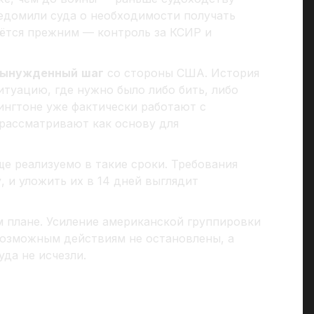
едомили суда о необходимости получать
аётся прежним — контроль за КСИР и
вынужденный
шаг
со стороны США. История
итуацию, где нужно было либо бить, либо
шингтоне уже фактически работают с
рассматривают как основу для
е реализуемо в такие сроки. Требования
, и уложить их в 14 дней выглядит
м плане. Усиление американской группировки
возможным действиям не остановлены, а
да не исчезли.