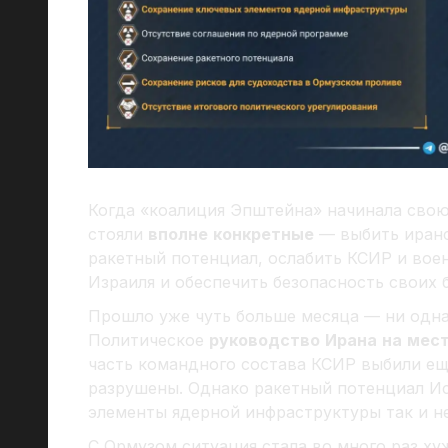
Когда «коалиция Эпштейна» начинала свою 
стояли
вполне
конкретные
— выбить иранс
ракетный потенциал, ослабить КСИР и воен
Израиля и обеспечить безопасность своих б
Прошло уже чуть больше месяца — ни одна 
Политическое
руководство
Ирана
на
мес
часть командного состава КСИР выбили ещ
разрушены. Однако ракетный потенциал Ис
элементы ядерной инфраструктуры так и не
С Ормузом ситуация стала во много раз х