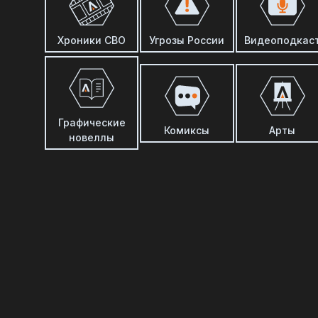
Хроники СВО
Угрозы России
Видеоподкас
Графические
Комиксы
Арты
новеллы