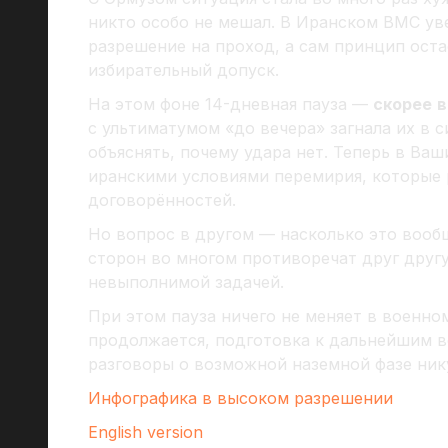
никто особо не мешал. В Иранском ВМС ув
разрешение на проход, а сам принцип ост
избирательный допуск.
На этом фоне 14-дневная пауза —
скорее
с ультиматумом «до вечера» загнала их в с
объяснять, почему удара нет. Теперь в Ва
иранскими условиями перемирия, которые 
договорённостей.
Но вопрос в другом — насколько это вообщ
сторон во многом противоречат друг другу
невыполнимой задачей.
При этом пауза ничего не меняет в военно
продолжается, подготовка к дальнейшим 
разговоры о возможной наземной фазе нику
Инфографика в высоком разрешении
English version