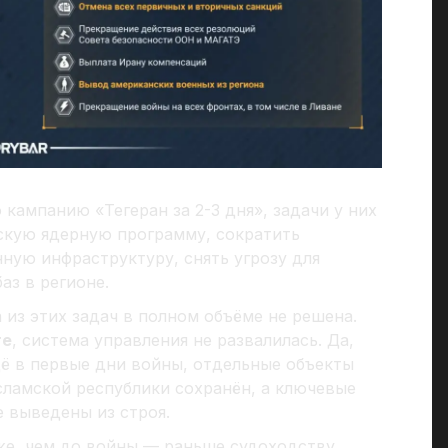
кампанию «Тегеран за 2-3 дня», задачи у них
кую ядерную программу, сократить
ную инфраструктуру, снять угрозу для
аз в регионе.
из этих задач в полном объёме не решена.
те
, система управления не развалилась. Да,
ё в первые дни войны, отдельные объекты
ламской республики сохранён, а ключевые
 выведены из строя.
уже, чем до войны — раньше судоходству