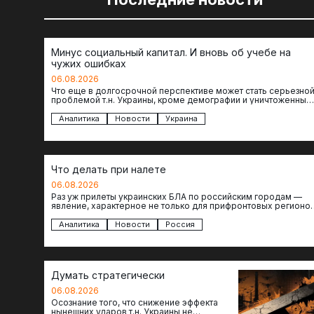
Минус социальный капитал. И вновь об учебе на
чужих ошибках
06.08.2026
Что еще в долгосрочной перспективе может стать серьезно
проблемой т.н. Украины, кроме демографии и уничтоженных
объектов инфраструктуры, восстановление которых будет…
Аналитика
Новости
Украина
Что делать при налете
06.08.2026
Раз уж прилеты украинских БЛА по российским городам —
явление, характерное не только для прифронтовых регионов
то становится логичным вопрос…
Аналитика
Новости
Россия
Думать стратегически
06.08.2026
Осознание того, что снижение эффекта
нынешних ударов т.н. Украины не