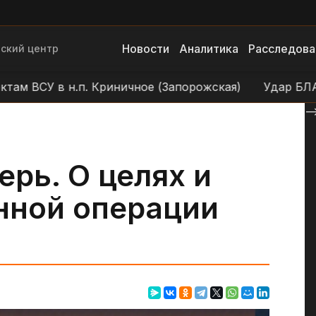
Новости
Аналитика
Расследова
ский центр
СУ в н.п. Криничное (Запорожская)
Удар БЛА по об
--
ерь. О целях и
нной операции