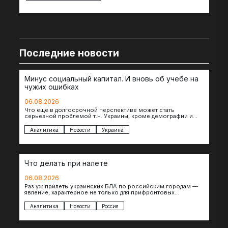
Последние новости
Минус социальный капитал. И вновь об учебе на
чужих ошибках
06.08.2026
Что еще в долгосрочной перспективе может стать
серьезной проблемой т.н. Украины, кроме демографии и
уничтоженных объектов инфраструктуры, восстановление
которых будет…
Аналитика
Новости
Украина
Что делать при налете
06.08.2026
Раз уж прилеты украинских БЛА по российским городам —
явление, характерное не только для прифронтовых
регионов, то становится логичным вопрос…
Аналитика
Новости
Россия