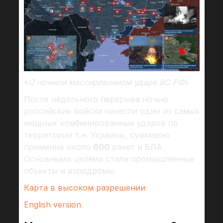
«
О ночном массированном ударе ВС РФ
»
После недельного перерыва ночью
российские войска нанесли один из самых
мощных комбинированных ударов по
территории т.н. Украины, суммарно
применив около
600
ракет и БЛА.
Основными целями стали промышленные
объекты и аэродромы.
Карта в высоком разрешении
English version