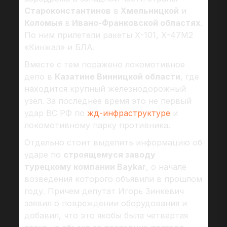
Староконстантинов
в
Хмельницкой
и
Коломыя
в
Ивано-Франковской областях
.
По ним прилетели ракеты Х-101, Х-47М2
«Кинжал» и БЛА.
Вместе с тем поражено локомотивное
депо в
Казатине Винницкой области
, где
находится крупный железнодорожный
узел. За последнее время это не первый
удар ВС РФ по
жд-инфраструктуре
и
локомотивному парку противника.
Отдельно стоит выделить информацию об
ударе по
строящемуся заводу
турецкому компании Baykar
, о начале
возведения которого объявили в прошлом
году. Причем депутат Игорь Зинкевич
заявил о повреждении оборудования и
добавил, что это якобы была четвертая