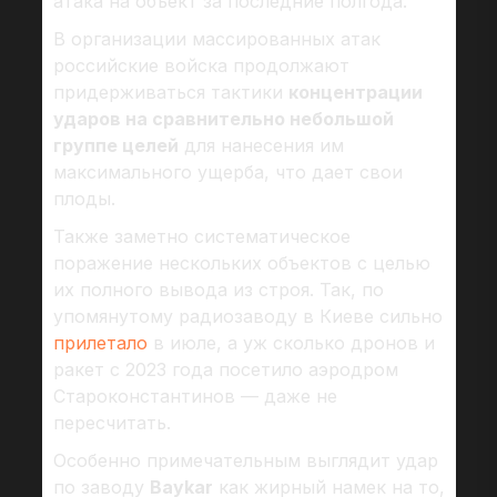
атака на объект за последние полгода.
В организации массированных атак
российские войска продолжают
придерживаться тактики
концентрации
ударов на сравнительно небольшой
группе целей
для нанесения им
максимального ущерба, что дает свои
плоды.
Также заметно систематическое
поражение нескольких объектов с целью
их полного вывода из строя. Так, по
упомянутому радиозаводу в Киеве сильно
прилетало
в июле, а уж сколько дронов и
ракет с 2023 года посетило аэродром
Староконстантинов — даже не
пересчитать.
Особенно примечательным выглядит удар
по заводу
Baykar
как жирный намек на то,