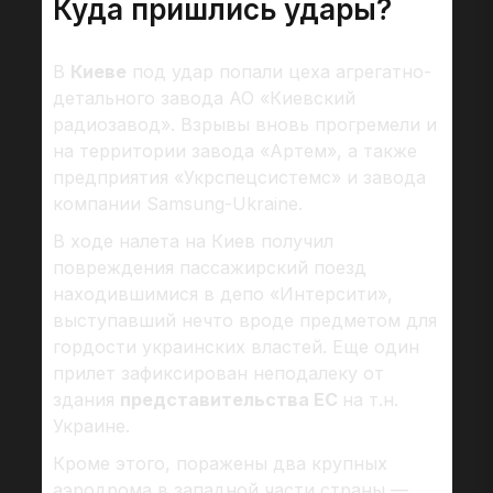
Куда пришлись удары?
В
Киеве
под удар попали цеха агрегатно-
детального завода АО «Киевский
радиозавод». Взрывы вновь прогремели и
на территории завода «Артем», а также
предприятия «Укрспецсистемс» и завода
компании Samsung-Ukraine.
В ходе налета на Киев получил
повреждения пассажирский поезд
находившимися в депо «Интерсити»,
выступавший нечто вроде предметом для
гордости украинских властей. Еще один
прилет зафиксирован неподалеку от
здания
представительства ЕС
на т.н.
Украине.
Кроме этого, поражены два крупных
аэродрома в западной части страны —