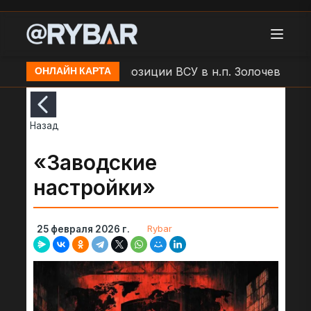
 БЛА "Молния" по позиции ВСУ в н.п. Золочев
Арто
ОНЛАЙН КАРТА
Назад
«Заводские
настройки»
Rybar
25 февраля 2026 г.