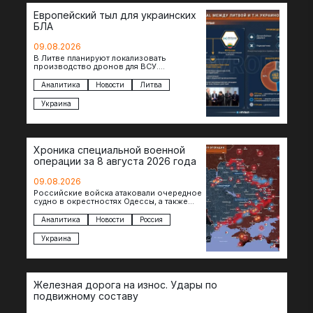
Европейский тыл для украинских
БЛА
09.08.2026
В Литве планируют локализовать
производство дронов для ВСУ.
Соглашение в формате Drone Deal
президенты Гитанас Науседа и Владимир
Аналитика
Новости
Литва
Зеленский подписали…
Украина
Хроника специальной военной
операции за 8 августа 2026 года
09.08.2026
Российские войска атаковали очередное
судно в окрестностях Одессы, а также
поразили склады в Харьковской, Киевской
и Черниговской областях. В Сумской…
Аналитика
Новости
Россия
Украина
Железная дорога на износ. Удары по
подвижному составу