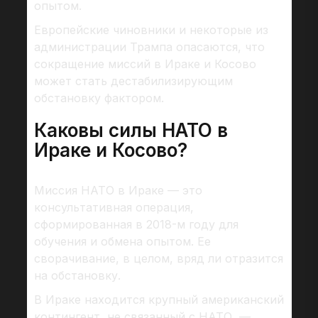
опытом.
Европейские чиновники и некоторые из
администрации Трампа опасаются, что
сокращение миссий в Ираке и Косово
может стать дестабилизирующим
обстановку фактором.
Каковы силы НАТО в
Ираке и Косово?
Миссия НАТО в Ираке — это
консультативная операция,
сформированная в 2018-м году для
обучения и обмена опытом. Ее
сворачивание, в целом, вряд ли отразится
на обстановку.
В Ираке находится крупный американский
контингент, не связанный с НАТО, —