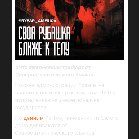
«Что американцы требуют от
Североатлантического блока»
Похоже администрации Трампа не
нравится политика руководства НАТО,
направленная на внерегиональне
государства.
По
данным
Politico, чиновники из Белого
дома добиваются от
Североатлантического альянса