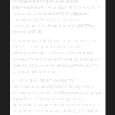
сокращения отдельных видов
деятельности.
Речь идет, в том числе, о
завершении
миссии НАТО в Ираке
к
сентябрю 2026-го года, а также
сокращение
сил безопасности НАТО в
Косово (KFOR).
Администрация Трампа настаивает, что
НАТО — это евроатлантический
оборонный пакт, поэтому необходимо
сосредоточится на внутренних операциях,
вместо расширения своей деятельности
за пределы региона.
У НАТО действует множество
партнерских программ по всему миру.
Самая масштабная —
«Партнерство ради
мира»
с внеблоковыми странами,
предполагающая множество совместных
вопросов: от военных учений до обмена