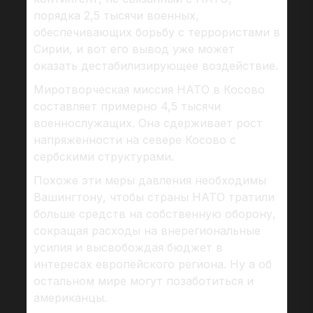
порядка 2,5 тысячи военных,
обеспечивающих борьбу с террористами в
Сирии, и вот его вывод уже может
оказать дестабилизирующее воздействие.
Миротворческая миссия НАТО в Косово
составляет примерно 4,5 тысячи
военнослужащих. Она сдерживает рост
напряженности на севере Косово с
сербскими структурами.
Похоже эти меры давления необходимы
Вашингтону, чтобы страны НАТО тратили
больше средств на собственную оборону,
сокращая расходы на внерегиональные
усилия и высвобождая бюджет в
интересах европейского региона. Ну а об
остальном мире могут позаботиться и
американцы.