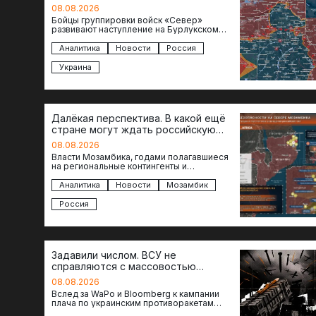
08.08.2026
Бойцы группировки войск «Север»
развивают наступление на Бурлукском
направлении. Российские подразделения
теснят противника сразу на нескольких
Аналитика
Новости
Россия
участках, создавая угрозу охвата…
Украина
Далёкая перспектива. В какой ещё
стране могут ждать российскую
военную помощь?
08.08.2026
Власти Мозамбика, годами полагавшиеся
на региональные контингенты и
европейские военные миссии, всё чаще
обращаются к российской стороне за
Аналитика
Новости
Мозамбик
консультациями в…
Россия
Задавили числом. ВСУ не
справляются с массовостью
ударов?
08.08.2026
Вслед за WaPo и Bloomberg к кампании
плача по украинским противоракетам
присоединилась газета New York Times.