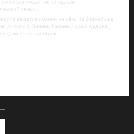
х ресурсов уходят не западным
левской семьи.
средотачивается именно на нём. На ближайшие
ние добычи в
Гвинее
,
Габоне
и даже
Судане
,
 каждый внешний игрок.
72 часа на сборы: к чему СМИ
«Д
готовят британцев?
07