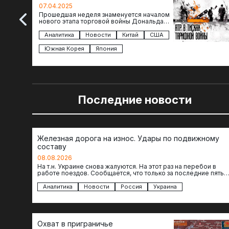
региона
07.04.2025
Прошедшая неделя знаменуется началом
нового этапа торговой войны Дональда
Трампа — пошлины введены в отношении
импорта из более 100 стран…
Аналитика
Новости
Китай
США
Южная Корея
Япония
Последние новости
Железная дорога на износ. Удары по подвижному
составу
08.08.2026
На т.н. Украине снова жалуются. На этот раз на перебои в
работе поездов. Сообщается, что только за последние пять
дней…
Аналитика
Новости
Россия
Украина
Охват в приграничье