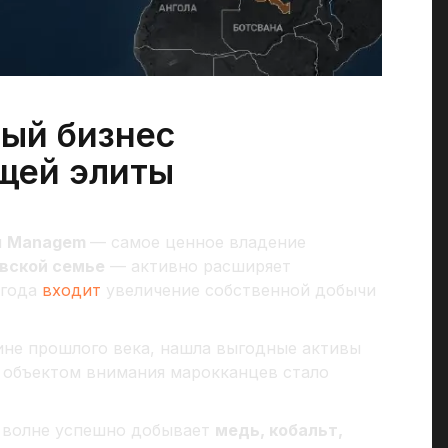
ый бизнес
щей элиты
я
Managem
— самое ценное владение
вской семье
— активно расширяет
 года
входит
увеличение собственной добычи
ине прошлого века, нашла выгодные активы
и объектом внимания марокканцев стало
m
волне успешно добывает
медь, кобальт,