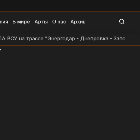
ния
В мире
Арты
О нас
Архив
 на трассе "Энергодар - Днепровка - Заповетное - П
>