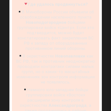
Где удалось продвинуться?
В Минобороны России объявили об
освобождении населенного пункта
Новоподогородное
бойцами
группировки войск «Центр». Если это
подтвердится, можно будет
констатировать факт закрепления ВС
РФ к западу от оборудованных
противником линий обороны.
В окрестностях
Новопавловки
как
ВС РФ, так и противник неоднократно
проводили контратаки силами малых
групп, но о каких-то масштабных
изменениях зон контроля информации
не появлялось.
Немного юго-западнее бойцы
группировки войск «Восток»
расширили зону контроля в
окрестностях
Александрограда
, а
также продвинулись в районе