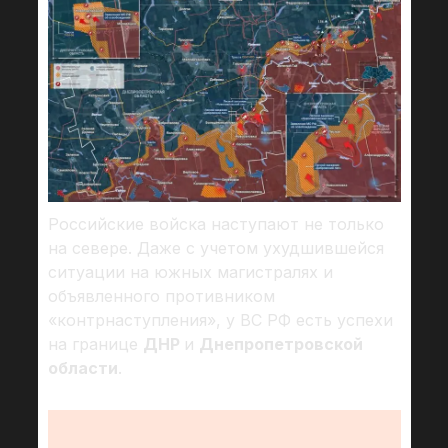
Российские войска наступают не только
на севере. Даже с учетом ухудшившейся
ситуации на южных магистралях и
объявленного противником
«контрнаступления», у ВС РФ есть успехи
на границе
ДНР
и
Днепропетровской
области
.