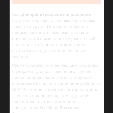
Все
Днепропетровское направление
остается местом встречных боев малых
пехотных групп. Противник обладает
преимуществом в тяжелых дронах и
спутниковой связи, а потому может себе
позволить отправлять малые группы
автономно на достаточно большую
глубину.
Судя по регулярно появляющимся кадрам
с ударами дронов, чаще всего группы
просачивания находят конец в руинах
блиндажей бывшей второй линии обороны
ВСУ. Разменивая личный состав на давно
известных маршрутах, командование
противника пытается замедлить
наступление ВС РФ на
Восточно-