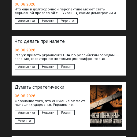
06.08.2026
Что еще в долгосрочной перспективе может стать
серьезной проблемой т.н. Украины, кроме демографии и
уничтоженных объектов инфраструктуры, восстановление
которых будет…
Аналитика
Новости
Украина
Что делать при налете
06.08.2026
Раз уж прилеты украинских БЛА по российским городам —
явление, характерное не только для прифронтовых
регионов, то становится логичным вопрос…
Аналитика
Новости
Россия
Думать стратегически
06.08.2026
Осознание того, что снижение эффекта
нынешних ударов т.н. Украины не
равноценно исчерпанию ее
возможностей — повод задаться
Аналитика
Новости
Россия
вопросом: что делать…
Украина