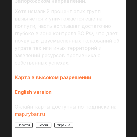
Запорожском направлении
.
Хотя немалый процент этих групп
выявляется и уничтожается еще на
полпути, часть всплывает достаточно
глубоко в зоне контроля ВС РФ, что дает
почву для двусмысленных толкований об
утрате тех или иных территорий и
заявлений ресурсов противника о
собственных успехах.
Карта в высоком разрешении
English version
Онлайн-карты доступны по подписке на
map.rybar.ru
Новости
Россия
Украина