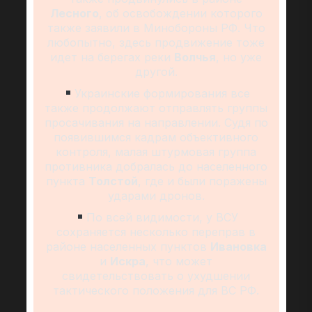
Лесного
, об освобождении которого
также заявили в Минобороны РФ. Что
любопытно, здесь продвижение тоже
идет на берегах реки
Волчья
, но уже
другой.
Украинские формирования все
также продолжают отправлять группы
просачивания на направлении. Судя по
появившимся кадрам объективного
контроля, малая штурмовая группа
противника добралась до населенного
пункта
Толстой
, где и были поражены
ударами дронов.
По всей видимости, у ВСУ
сохраняется несколько переправ в
районе населенных пунктов
Ивановка
и
Искра
, что может
свидетельствовать о ухудшении
тактического положения для ВС РФ.