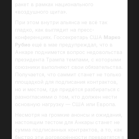
ракет в рамках национального
«воздушного щита».
При этом внутри альянса не всё так
гладко, как выглядит на пресс-
конференциях. Госсекретарь США
Марко
Рубио
ещё в мае предупреждал, что в
Анкаре поднимется вопрос недовольства
президента Трампа темпами, с которыми
союзники выполняют свои обязательства.
Получается, что саммит станет не только
площадкой для подписания контрактов,
но и местом, где придётся разбираться с
разногласиями о том, кто должен нести
основную нагрузку — США или Европа.
Несмотря на громкие анонсы и ожидания,
настоящим тестом для Анкары станет не
сумма подписанных контрактов, а то, как
быстро эти договорённости превратятся в