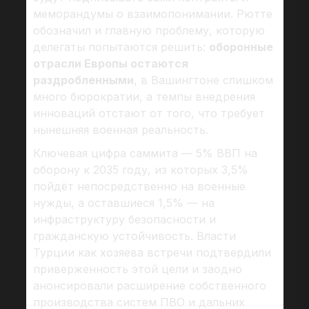
меморандумы о взаимопонимании. Рютте
обозначил и главную проблему, которую
делегаты попытаются решить:
оборонные
отрасли Европы остаются
раздробленными
, в Вашингтоне слишком
много бюрократии, а темпы внедрения
инноваций отстают от того, что требует
нынешняя военная реальность.
Ключевая цифра саммита — 5% ВВП на
оборону к 2035 году, из которых 3,5%
пойдёт непосредственно на военные
нужды, а оставшиеся 1,5% — на
инфраструктуру безопасности и
гражданскую устойчивость. Власти
Турции как хозяева встречи подтвердили
приверженность этой цели и заодно
анонсировали расширение собственного
производства систем ПВО и дальних