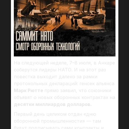
На следующей неделе, 7–8 июля, в Анкаре
соберутся лидеры НАТО. И на этот раз
повестка выходит далеко за рамки
протокольных деклараций: генсек альянса
Марк Рютте
прямо заявил, что союзники
объявят о новых оборонных контрактах на
десятки миллиардов долларов.
Первый день целиком отдан «дню
оборонной промышленности» — там
будут подписывать сами контракты и