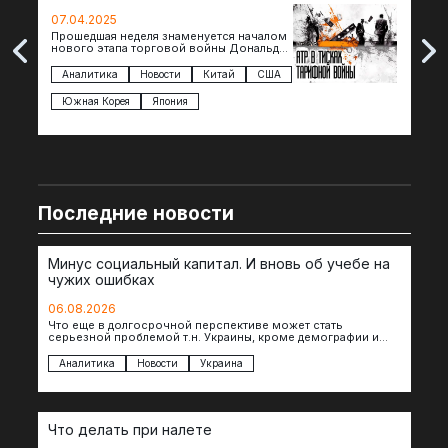
странам региона
07.04.2025
07.
Прошедшая неделя знаменуется началом
Вос
нового этапа торговой войны Дональда
The 
Трампа — пошлины введены в отношении
нов
импорта из более 100 стран…
с з
Аналитика
Новости
Китай
США
Ан
под
Южная Корея
Япония
Ве
Последние новости
Минус социальный капитал. И вновь об учебе на
чужих ошибках
06.08.2026
Что еще в долгосрочной перспективе может стать
серьезной проблемой т.н. Украины, кроме демографии и
уничтоженных объектов инфраструктуры, восстановление
которых будет…
Аналитика
Новости
Украина
Что делать при налете