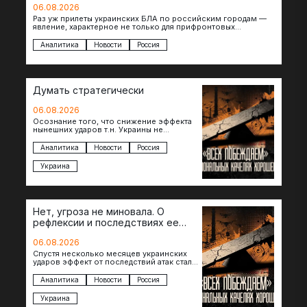
06.08.2026
Раз уж прилеты украинских БЛА по российским городам —
явление, характерное не только для прифронтовых
регионов, то становится логичным вопрос…
Аналитика
Новости
Россия
Думать стратегически
06.08.2026
Осознание того, что снижение эффекта
нынешних ударов т.н. Украины не
равноценно исчерпанию ее
возможностей — повод задаться
Аналитика
Новости
Россия
вопросом: что делать…
Украина
Нет, угроза не миновала. О
рефлексии и последствиях ее
отсутствия
06.08.2026
Спустя несколько месяцев украинских
ударов эффект от последствий атак стал
менее острым: с бензином стало легче,
коллапса розничной торговли не…
Аналитика
Новости
Россия
Украина