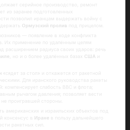
олжает серийное производство, ремонт
ет из заранее подготовленных
ости позволил иранцам выдержать войну с
ь держать
Ормузский пролив
под прицелом.
оюзников — появление в ходе конфликта
в. Их применение по удалённым целям
ад расширением радиуса своих ударов: речь
аиле
, но и о более удалённых базах
США
и
н
«сядет за стол» и откажется от ракетной
ческими. Для иранского руководства ракеты
: компенсирует слабость ВВС и флота;
авным рычагом давления; позволяет вести
 не проигравшей стороны.
ть американских и израильских объектов под
й консенсус в
Иране
в пользу дальнейшего
сти ракетных сил.