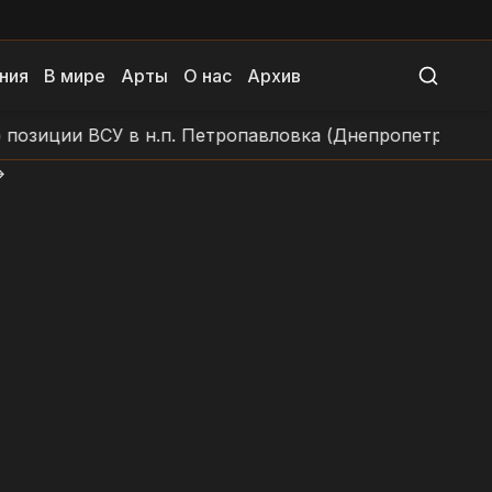
ния
В мире
Арты
О нас
Архив
зиции ВСУ в н.п. Петропавловка (Днепропетровская о
>