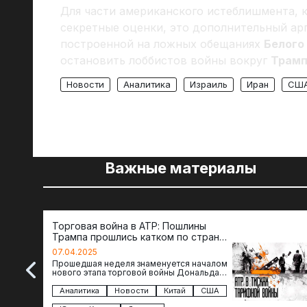
Для части американского истеблишмента, к
секретные оценки, это дополнительный ар
построенной на ложных обещаниях
Белого
остановить лоббистов войны вокруг
Трам
Новости
Аналитика
Израиль
Иран
СШ
Важные материалы
Торговая война в АТР: Пошлины
Трампа прошлись катком по странам
региона
07.04.2025
Прошедшая неделя знаменуется началом
нового этапа торговой войны Дональда
Трампа — пошлины введены в отношении
импорта из более 100 стран…
Аналитика
Новости
Китай
США