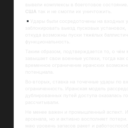
вывели комплексы в боеготовое состояние
США
так и не смогли их уничтожить.
Удары были сосредоточены на входных у
заблокировать выезд пусковых установок, 
откуда возможны пуски тяжёлых баллистиче
функциональность.
Таким образом, подтверждается то, о чём
завышает свои военные успехи, тогда как 
временное ограничение иранских возможно
потенциала.
Во‑вторых, ставка на точечные удары по в
ограниченность. Иранская модель рассре
дублированных путей доступа оказалась го
рассчитывали.
Не менее важен и промышленный аспект. И
арсенала, но и активно восполняет потери
маю уровень запасов ракет и работоспосо