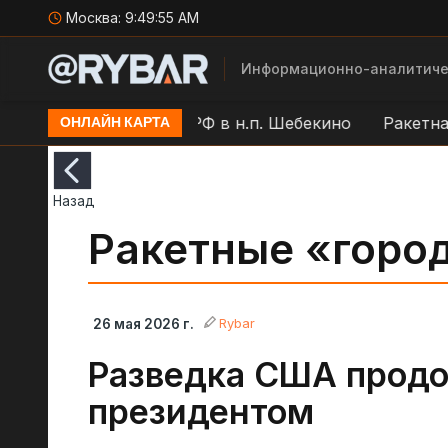
Москва:
9:49:56 AM
Информационно-аналитиче
Работа ПВО ВС РФ в н.п. Шебекино
Ракетная о
ОНЛАЙН КАРТА
Назад
Ракетные «горо
Rybar
26 мая 2026 г.
Разведка США продо
президентом