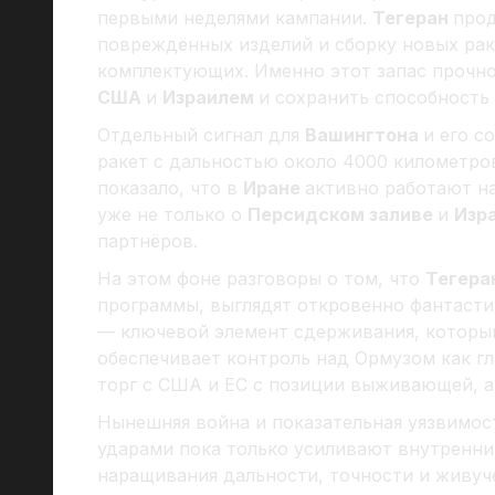
первыми неделями кампании.
Тегеран
прод
повреждённых изделий и сборку новых рак
комплектующих. Именно этот запас прочн
США
и
Израилем
и сохранить способност
Отдельный сигнал для
Вашингтона
и его с
ракет с дальностью около 4000 километро
показало, что в
Иране
активно работают н
уже не только о
Персидском заливе
и
Изр
партнёров.
На этом фоне разговоры о том, что
Тегера
программы, выглядят откровенно фантасти
— ключевой элемент сдерживания, который
обеспечивает контроль над Ормузом как гл
торг с США и ЕС с позиции выживающей, а
Нынешняя война и показательная уязвимос
ударами пока только усиливают внутренни
наращивания дальности, точности и живуче