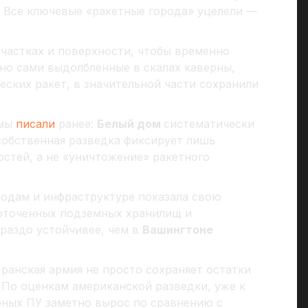
. Все ключевые «ракетные города» уцелели —
частках и поверхности, чтобы временно
но сами выдолбленные в скалах каверны,
ских ракет, в значительной части сохранили
 мы
писали
ранее:
Белый дом
систематически
собственная разведка фиксирует лишь
стей, а не «уничтожение» ракетного
ходам и инфраструктуре показала свою
доточенных подземных хранилищ и
раздо устойчивее, чем в
Вашингтоне
ранская армия не просто сохраняет остатки
. По оценкам американской разведки, уже к
бных ПУ заметно вырос по сравнению с