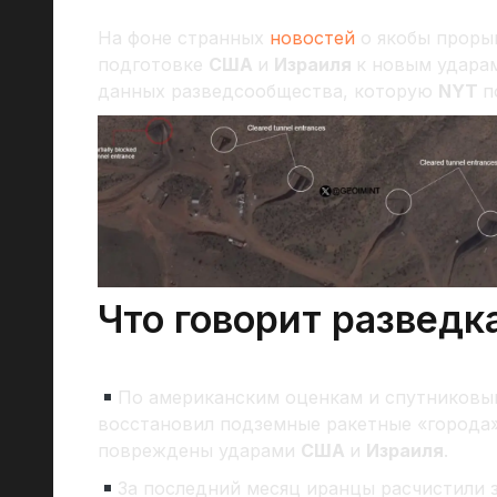
На фоне странных
новостей
о якобы проры
подготовке
США
и
Израиля
к новым удара
данных разведсообщества, которую
NYT
п
Что говорит разведк
По американским оценкам и спутников
восстановил подземные ракетные «города»
повреждены ударами
США
и
Израиля
.
За последний месяц иранцы расчистили з