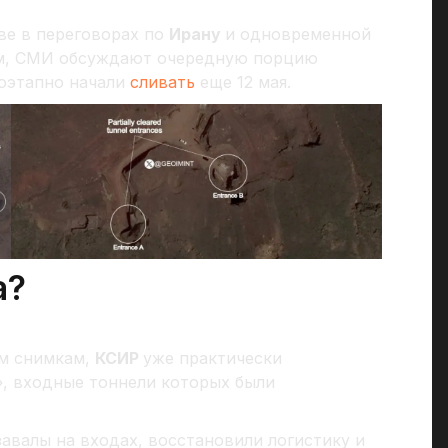
ве в переговорах по
Ирану
и одновременной
м, СМИ обсуждают очередную порцию
оэтапно начали
сливать
еще 12 мая.
а?
ым снимкам,
КСИР
уже практически
, входные тоннели которых были
авалы на входах, восстановили логистику и