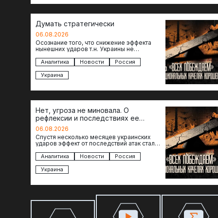
Думать стратегически
06.08.2026
Осознание того, что снижение эффекта
нынешних ударов т.н. Украины не
равноценно исчерпанию ее возможностей
— повод задаться вопросом: что делать…
Аналитика
Новости
Россия
Украина
Нет, угроза не миновала. О
рефлексии и последствиях ее
отсутствия
06.08.2026
Спустя несколько месяцев украинских
ударов эффект от последствий атак стал
менее острым: с бензином стало легче,
коллапса розничной торговли не…
Аналитика
Новости
Россия
Украина