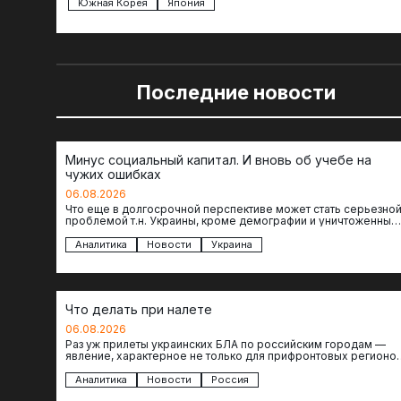
Южная Корея
Япония
Последние новости
Минус социальный капитал. И вновь об учебе на
чужих ошибках
06.08.2026
Что еще в долгосрочной перспективе может стать серьезно
проблемой т.н. Украины, кроме демографии и уничтоженных
объектов инфраструктуры, восстановление которых будет…
Аналитика
Новости
Украина
Что делать при налете
06.08.2026
Раз уж прилеты украинских БЛА по российским городам —
явление, характерное не только для прифронтовых регионов
то становится логичным вопрос…
Аналитика
Новости
Россия