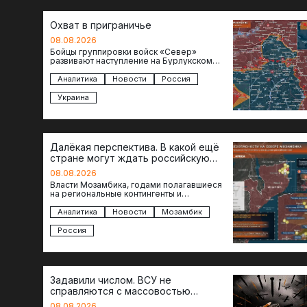
Охват в приграничье
08.08.2026
Бойцы группировки войск «Север»
развивают наступление на Бурлукском
направлении. Российские подразделения
теснят противника сразу на нескольких
Аналитика
Новости
Россия
участках, создавая угрозу охвата…
Украина
Далёкая перспектива. В какой ещё
стране могут ждать российскую
военную помощь?
08.08.2026
Власти Мозамбика, годами полагавшиеся
на региональные контингенты и
европейские военные миссии, всё чаще
обращаются к российской стороне за
Аналитика
Новости
Мозамбик
консультациями в…
Россия
Задавили числом. ВСУ не
справляются с массовостью
ударов?
08.08.2026