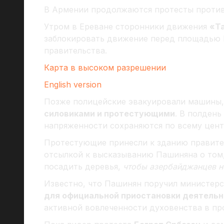
В Армении продолжаются протесты проти
Утром в Ереване сторонники движения
«Т
заблокировать движение перед площадью 
правительства.
Карта в высоком разрешении
English version
Позже полицейские эвакуировали машины,
силовиками и протестующими
. В полдень
напряженности сохраняются по всему цент
Протестующие принесли к зданию правите
отсылкой к высказыванию Пашиняна о том,
посадить деревья,
чтобы азербайджанцев н
Известно, что Пашинян поручил министер
для официальной приостановки деятельн
активной вовлеченности духовенства в пр