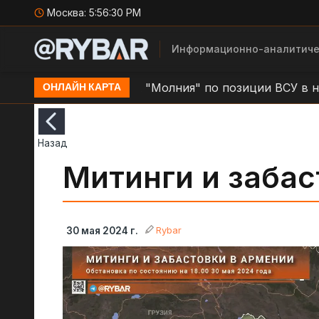
Москва:
5:56:31 PM
Информационно-аналитиче
тино
Удар БЛА "Молния" по позиции ВСУ в н.п. Зо
ОНЛАЙН КАРТА
Назад
Митинги и забас
Rybar
30 мая 2024 г.