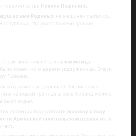
в правительства
Никола Пашиняна
.
авуш во имя Родины»
на машинах пытались
Республики, где расположено здание
 после чего начались
стычки между
 было известно о девяти задержанных. Очаги
ру Еревана.
льству саженцы деревьев. Акция стала
 что на новой границе в селе Киранц можно
е было видно
.
ству юстиции подготовить
правовую базу
ости Армянской апостольской церкви
из-за
отест.