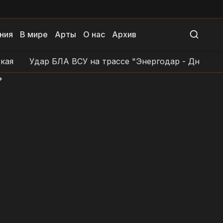
ния
В мире
Арты
О нас
Архив
Удар БЛА ВСУ на трассе "Энергодар - Днепровка - З
>