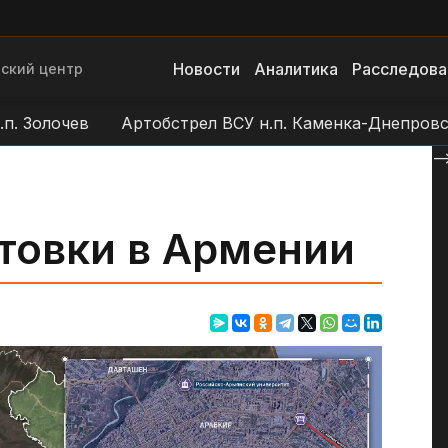
Новости
Аналитика
Расследова
ский центр
лочев
Артобстрел ВСУ н.п. Каменка-Днепровская
--
товки в Армении