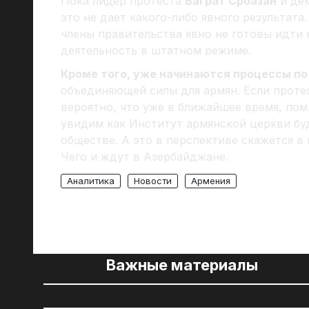
Пока лидер протеста
Баграт Србазан
и де
это не дает какого-либо явного результата
члены правительства явно не готовы идти 
деятельность в штатном режиме.
Кроме того, уже начинаются процессы п
объединяющей силы для армян. Если проте
вероятно, что уже в ближайшее время, по
увидим как Институт армянской церкви бу
обществе. А это в перспективе скажется в
Чего и ждут в Азербайджане.
Аналитика
Новости
Армения
Важные материалы