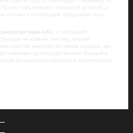
монстранты просто преследуют Пашиняна, но
. Протест постепенно становится рутиной, а
на контакт с оппозицией, продолжая свою
о дискредитации ААЦ
— последней
стующие не изменят тактику, вполне
мимо арестов наиболее активных лидеров, мы
дет низведен до посредственных позиций в
 целом на армянской культуре и идентичности.