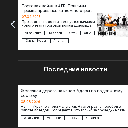
Торговая война в АТР: Пошлины
Трампа прошлись катком по странам
региона
07.04.2025
Прошедшая неделя знаменуется началом
нового этапа торговой войны Дональда
Трампа — пошлины введены в отношении
импорта из более 100 стран…
Аналитика
Новости
Китай
США
Южная Корея
Япония
Последние новости
Железная дорога на износ. Удары по подвижному
составу
08.08.2026
На т.н. Украине снова жалуются. На этот раз на перебои в
работе поездов. Сообщается, что только за последние пять
дней…
Аналитика
Новости
Россия
Украина