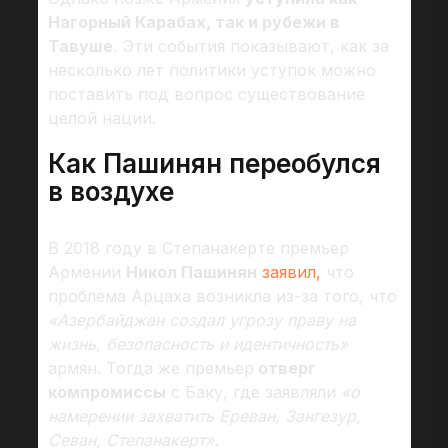
Нагорный Карабах, так и рубежи в
Тавуше
. Эти события показывают, как за
несколько лет политики уступок можно
поставить под вопрос существование
целой нации.
Как Пашинян переобулся
в воздухе
В 2018 году в Степанакерте премьер
Армении
Никол Пашинян
заявил,
что
проблема Арцаха возникла из-за того, что
«Азербайджан создал угрозу праву на
жизнь, безопасность и идентичность»
армян. Тогда же премьер
отверг
компромиссы
с Баку, где заявляли
«о
намерении захватить Ереван, Зангезур,
Севан, Степанакерт».