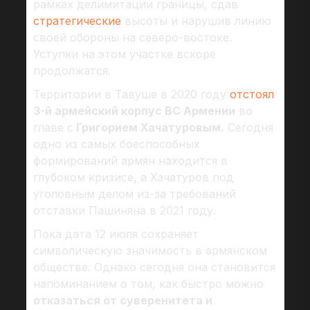
рамках делимитации границы, сдав
стратегические
высоты и нарушив линию
своей обороны на северо-востоке.
Уступки на этом участке вскоре
продолжатся.
Территории в Тавуше в 2020 году
отстоял
3-й армейский корпус ВС Армении
во
главе с
Григорием Хачатуровым.
Сегодня
одно из самых боеспособных
формирований армян находится в
глубоком кризисе, а Хачатуров под
уголовным делом из-за требований
отставки Пашиняна в 2021 году.
Пока дата 12 июля сохраняет
символическую значимость в армянском
обществе. Однако сегодня она становится
напоминанием о том, как быстро можно
отказаться от суверенитета и