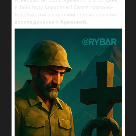
новейшей истории Армении. В этот день
в 1988 году Верховный Совет Нагорно-
Карабахской автономии принял решение о
воссоединении с Арменией
.