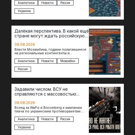
теснят противника сразу на нескольких
Аналитика
Новости
Россия
участках, создавая угрозу охвата…
Украина
Далёкая перспектива. В какой ещё
стране могут ждать российскую
военную помощь?
08.08.2026
Власти Мозамбика, годами полагавшиеся
на региональные контингенты и
европейские военные миссии, всё чаще
обращаются к российской стороне за
Аналитика
Новости
Мозамбик
консультациями в…
Россия
Задавили числом. ВСУ не
справляются с массовостью
ударов?
08.08.2026
Вслед за WaPo и Bloomberg к кампании
плача по украинским противоракетам
присоединилась газета New York Times.
Там, ссылаясь на сотрудников…
Аналитика
Новости
Россия
Украина