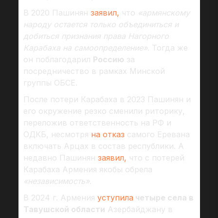
В 2020 Пашинян
заявил,
что
«армянскому
народу остается только объединиться и
добиться признания права Нагорного
Карабаха на самоопределение»
. Тогда же
он поблагодарил
Россию
за
посредничество в рамках Минской
группы ОБСЕ.
После потери Карабаха в 2023 Пашинян и
его окружение резко сменили риторику,
переложив ответственность на РФ и
ОДКБ, несмотря
на отказ
самого Еревана
включать Арцах в состав республики. А
недавно Пашинян
заявил,
что с потерей
Карабаха Армения якобы обрела
«независимость»
.
В 2024 г. Армения
уступила
четыре села в
Тавушской области
Азербайджану в