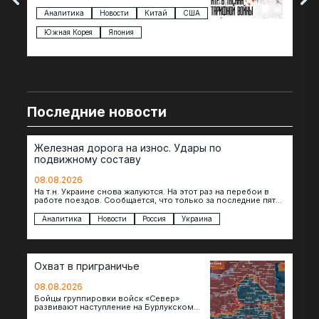
Трампа — пошлины введены в отношении
нов
импорта из более 100 стран…
с з
Аналитика
Новости
Китай
США
Ан
под
Южная Корея
Япония
Ве
Последние новости
Железная дорога на износ. Удары по
подвижному составу
08.08.2026
На т.н. Украине снова жалуются. На этот раз на перебои в
работе поездов. Сообщается, что только за последние пять
дней…
Аналитика
Новости
Россия
Украина
Охват в приграничье
08.08.2026
Бойцы группировки войск «Север»
развивают наступление на Бурлукском
направлении. Российские подразделения