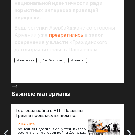
национальной идентичности ради
корыстных интересов правящей
верхушки.
Ведь уступки Азербайджану со стороны
Армении уже
превратились
в
залог
сохранения у власти
«Гражданского
договора» во главе с Пашиняном.
Аналитика
Азербайджан
Армения
-->
Важные материалы
Торговая война в АТР: Пошлины
72 
Трампа прошлись катком по
гот
странам региона
07.04.2025
07.
Прошедшая неделя знаменуется началом
Вос
нового этапа торговой войны Дональда
The 