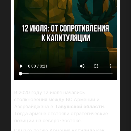
В 2020 году 12 июля начались
столкновения между ВС Армении и
Азербайджана в
Тавушской области
.
Тогда армяне отстояли стратегические
позиции на северо-востоке.
Однако позже Армения
уступила как