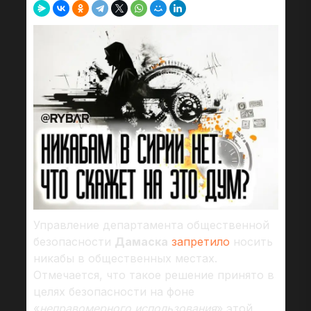
Управление департамента общественной
безопасности
Дамаска
запретило
носить
никабы в общественных местах.
Отмечается, что такое решение принято в
целях безопасности на фоне
«
неправомерного использования
» этой