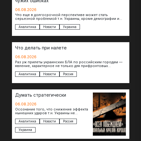
чужих ошибках
06.08.2026
Что еще в долгосрочной перспективе может стать
серьезной проблемой т.н. Украины, кроме демографии и
уничтоженных объектов инфраструктуры, восстановление
которых будет…
Аналитика
Новости
Украина
Что делать при налете
06.08.2026
Раз уж прилеты украинских БЛА по российским городам —
явление, характерное не только для прифронтовых
регионов, то становится логичным вопрос…
Аналитика
Новости
Россия
Думать стратегически
06.08.2026
Осознание того, что снижение эффекта
нынешних ударов т.н. Украины не
равноценно исчерпанию ее
возможностей — повод задаться
Аналитика
Новости
Россия
вопросом: что делать…
Украина