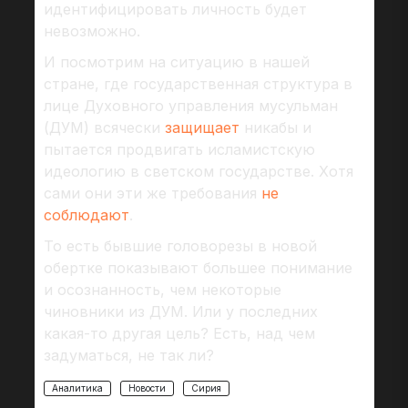
идентифицировать личность будет
невозможно.
И посмотрим на ситуацию в нашей
стране, где государственная структура в
лице Духовного управления мусульман
(ДУМ) всячески
защищает
никабы и
пытается продвигать исламистскую
идеологию в светском государстве. Хотя
сами они эти же требования
не
соблюдают
.
То есть бывшие головорезы в новой
обертке показывают большее понимание
и осознанность, чем некоторые
чиновники из ДУМ. Или у последних
какая-то другая цель? Есть, над чем
задуматься, не так ли?
Аналитика
Новости
Сирия