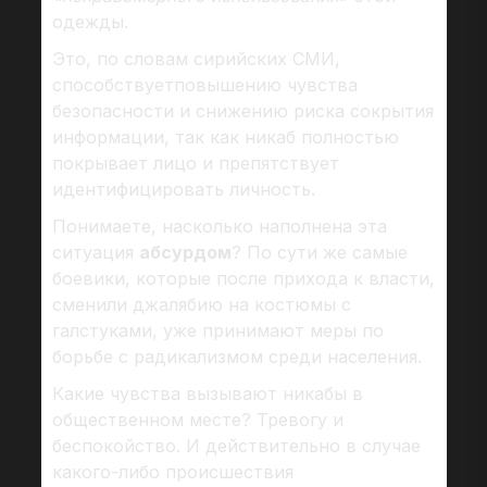
одежды.
Это, по словам сирийских СМИ,
способствуетповышению чувства
безопасности и снижению риска сокрытия
информации, так как никаб полностью
покрывает лицо и препятствует
идентифицировать личность.
Понимаете, насколько наполнена эта
ситуация
абсурдом
? По сути же самые
боевики, которые после прихода к власти,
сменили джалябию на костюмы с
галстуками, уже принимают меры по
борьбе с радикализмом среди населения.
Какие чувства вызывают никабы в
общественном месте? Тревогу и
беспокойство. И действительно в случае
какого-либо происшествия