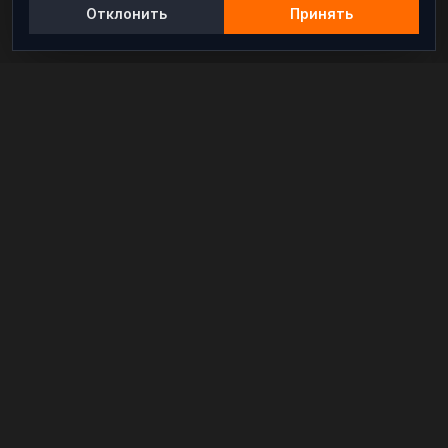
Отклонить
Принять
Независимый информационно-аналитический
проект, освещающий конфликты и геополитические
события в мире.
РАЗДЕЛЫ
Новости
Аналитика
Расследования
В мире