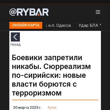
Работа ПВО ВСУ в н.п. Одесса
Удар БЛА "Герань"
ОНЛАЙН КАРТА
Назад
Боевики запретили
никабы. Сюрреализм
по-сирийски: новые
власти борются с
терроризмом
Rybar
30 марта 2025 г.