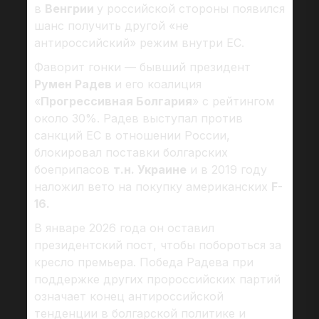
в
Венгрии
у российской стороны появился
шанс получить другой «не
антироссийский» режим внутри ЕС.
Фаворит гонки — бывший президент
Румен Радев
и его коалиция
«
Прогрессивная Болгария
» с рейтингом
около 30%. Радев выступал против
санкций ЕС в отношении России,
блокировал поставки болгарских
боеприпасов
т.н. Украине
и в 2019 году
наложил вето на покупку американских
F-
16.
В январе 2026 года он оставил
президентский пост, чтобы побороться за
кресло премьера. Победа Радева при
поддержке других пророссийских партий
означает конец антироссийской
тенденции в болгарской политике и