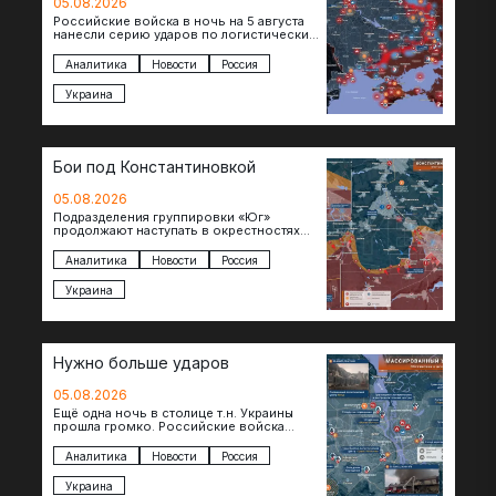
05.08.2026
Российские войска в ночь на 5 августа
нанесли серию ударов по логистическим
объектам противника в Киевской и
Днепропетровской областях. Под…
Аналитика
Новости
Россия
Украина
Бои под Константиновкой
05.08.2026
Подразделения группировки «Юг»
продолжают наступать в окрестностях
Константиновки после освобождения
города. Пока на восточном фланге идут
Аналитика
Новости
Россия
ожесточенные бои за окраины…
Украина
Нужно больше ударов
05.08.2026
Ещё одна ночь в столице т.н. Украины
прошла громко. Российские войска
поразили транспортно-логистические
объекты и предприятия в Киеве и
Аналитика
Новости
Россия
окрестностях….
Украина