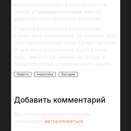
вероятный разворот в энергетике — в
пользу
«Турецкого потока»
вместо
американского северного коридора.
Главным фактором на этих выборах
станет явка избирателей. На выборах 2024
года проголосовали лишь 2,3 млн человек.
И чем ниже это значение будет в этом
году, тем больше шансов на победу у
представителей оппозиционного крыла.
Новости
Аналитика
Болгария
Добавить комментарий
Для отправки комментария вам
необходимо
авторизоваться
.