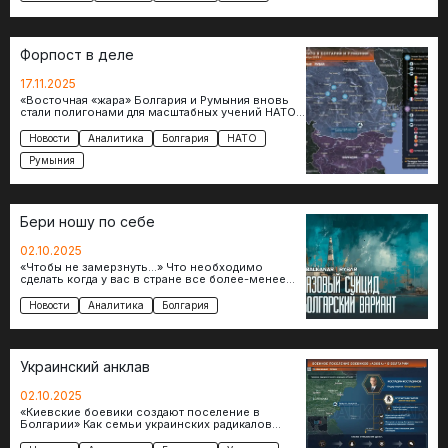
Форпост в деле
17.11.2025
«Восточная «жара» Болгария и Румыния вновь
стали полигонами для масштабных учений НАТО
на южно-европейском направлении. Карта в
высоком разрешении English…
Новости
Аналитика
Болгария
НАТО
Румыния
Бери ношу по себе
02.10.2025
«Чтобы не замерзнуть…» Что необходимо
сделать когда у вас в стране все более-менее
спокойно? Верно, нужно от чего-то срочно
отказаться,…
Новости
Аналитика
Болгария
Украинский анклав
02.10.2025
«Киевские боевики создают поселение в
Болгарии» Как семьи украинских радикалов
могут оказаться в безопасности на теплом