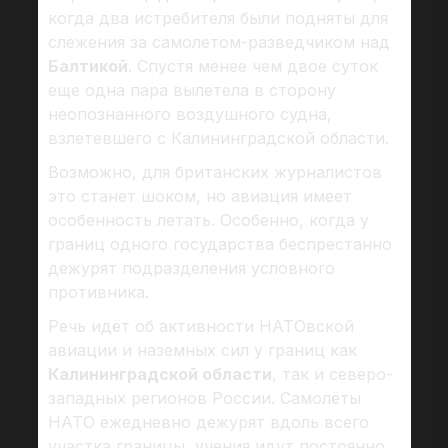
когда два истребителя были подняты для
слежения за самолетом-разведчиком над
Балтикой
. Спустя менее чем двое суток
еще одна пара вылетела в сторону
неопознанного воздушного судна,
взлетевшего с Калининградской области.
Возможно, для британских журналистов
это станет шоком, но авиация имеет
особенность летать. Особенно, когда у
границ одного государства беспрестанно
дежурят подразделения условного
противника.
Речь идёт об активности НАТОвской
авиации и наземных сил у границ как
Калининградской области
, так и северо-
западных регионов России. Самолёты
НАТО ежедневно дежурят вдоль всего
участка границы, учения идут постоянно,