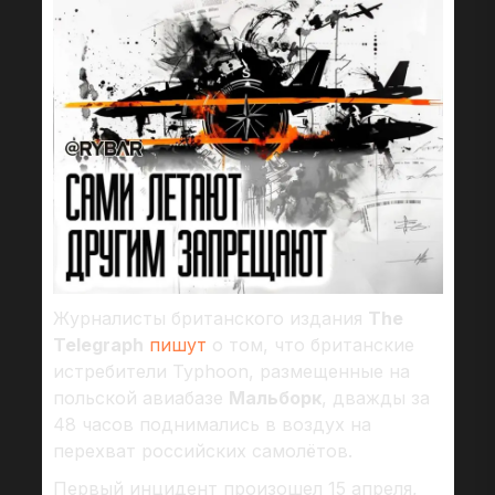
Журналисты британского издания
The
Telegraph
пишут
о том, что британские
истребители Typhoon, размещенные на
польской авиабазе
Мальборк
, дважды за
48 часов поднимались в воздух на
перехват российских самолётов.
Первый инцидент произошел 15 апреля,