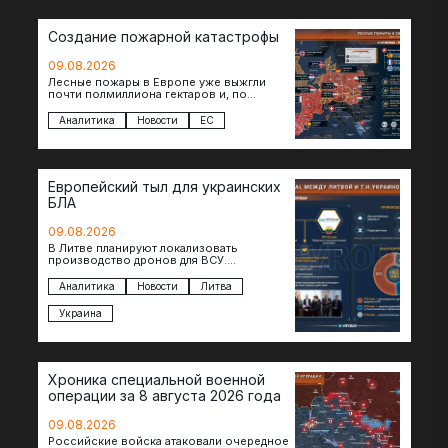
Создание пожарной катастрофы
09.08.2026
Лесные пожары в Европе уже выжгли
почти полмиллиона гектаров и, по
предварительной оценке, они обошлись
экономике в €15,6–19,1 млрд. К…
Аналитика
Новости
ЕС
Европейский тыл для украинских
БЛА
09.08.2026
В Литве планируют локализовать
производство дронов для ВСУ.
Соглашение в формате Drone Deal
президенты Гитанас Науседа и Владимир
Аналитика
Новости
Литва
Зеленский подписали…
Украина
Хроника специальной военной
операции за 8 августа 2026 года
09.08.2026
Российские войска атаковали очередное