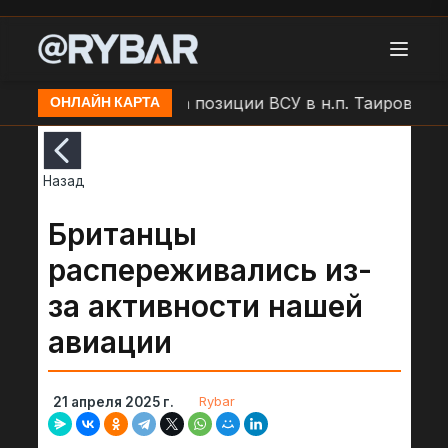
"Герань\Гербера" на позиции ВСУ в н.п. Таирово
А
ОНЛАЙН КАРТА
Назад
Британцы
распереживались из-
за активности нашей
авиации
Rybar
21 апреля 2025 г.