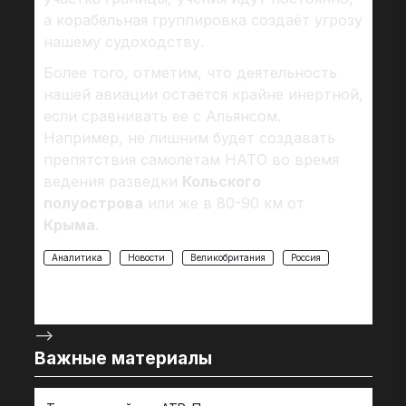
а корабельная группировка создаёт угрозу
нашему судоходству.
Более того, отметим, что деятельность
нашей авиации остаётся крайне инертной,
если сравнивать ее с Альянсом.
Например, не лишним будет создавать
препятствия самолётам НАТО во время
ведения разведки
Кольского
полуострова
или же в 80-90 км от
Крыма
.
Аналитика
Новости
Великобритания
Россия
-->
Важные материалы