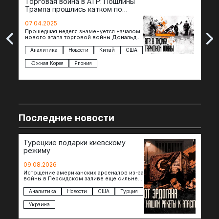
Торговая война в АТР: Пошлины
72 
Трампа прошлись катком по
гот
странам региона
07.04.2025
07.
Прошедшая неделя знаменуется началом
Вос
нового этапа торговой войны Дональда
The 
Трампа — пошлины введены в отношении
нов
импорта из более 100 стран…
с з
Аналитика
Новости
Китай
США
Ан
под
Южная Корея
Япония
Ве
Последние новости
Турецкие подарки киевскому
режиму
09.08.2026
Истощение американских арсеналов из-за
войны в Персидском заливе еще сильнее
снизило шансы на новые поставки
американских ракет т.н. Украине. И…
Аналитика
Новости
США
Турция
Украина