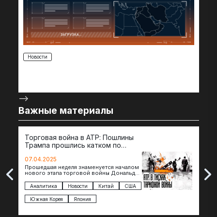
Новости
-->
Важные материалы
Торговая война в АТР: Пошлины
72 
Трампа прошлись катком по
гот
странам региона
07.04.2025
07.
Прошедшая неделя знаменуется началом
Вос
нового этапа торговой войны Дональда
The 
Трампа — пошлины введены в отношении
нов
импорта из более 100 стран…
с з
Аналитика
Новости
Китай
США
Ан
под
Южная Корея
Япония
Ве