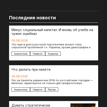
Последние новости
Минус социальный капитал. И вновь об учебе на
чужих ошибках
06.08.2026
Что еще в долгосрочной перспективе может стать
серьезной проблемой т.н. Украины, кроме демографии и
уничтоженных объектов инфраструктуры, восстановление
которых будет…
Аналитика
Новости
Украина
Что делать при налете
06.08.2026
Раз уж прилеты украинских БЛА по российским городам —
явление, характерное не только для прифронтовых
регионов, то становится логичным вопрос…
Аналитика
Новости
Россия
Думать стратегически