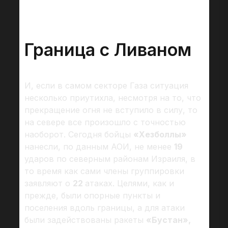
Граница с Ливаном
И, если в самом секторе Газа ситуация
несколько приутихла, несмотря на то, что
прекращение огня не вступило в силу, то
на севере все произошло с точностью
наоборот. Сегодня бойцы
«Хезболлы»
нанесли, по данным АОИ, не менее
19
ударов по северным районам Израиля, в
то время как сами члены группировки
заявляют о
22
атаках. Целями, как и
прежде, были опорные пункты и
поселения вдоль границы, а для атаки
были задействованы ракеты
«Бустан»,