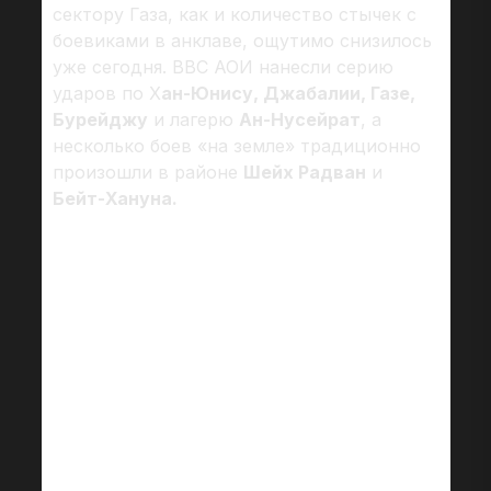
сектору Газа, как и количество стычек с
боевиками в анклаве, ощутимо снизилось
уже сегодня. ВВС АОИ нанесли серию
ударов по Х
ан-Юнису, Джабалии, Газе,
Бурейджу
и лагерю
Ан-Нусейрат
, а
несколько боев «на земле» традиционно
произошли в районе
Шейх Радван
и
Бейт-Хануна.