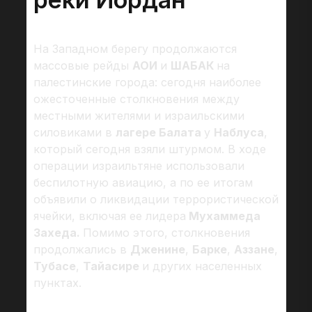
На Западном берегу продолжаются
массовые рейды
АОИ
и
ШАБАК
на
палестинские города: сегодня наиболее
ожесточенные столкновения между
местными жителями и израильскими
силовиками в
лагере Балата
у
Наблуса
,
который сегодня взяли штурмом. В ходе
операции израильтяне использовали
беспилотную авиацию, а по ее итогам
объявили о ликвидации террористической
ячейки, включая ее лидера
Мухаммеда
Захеда.
Помимо этого, столкновения
продолжались в
Дженине
,
Барке
,
Аззане
,
Тубасе
,
Тайасире
и других населенных
пунктах.