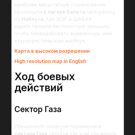
наиболее масштабные столкновения
произошли в
лагере Балата
неподалеку
от
Наблуса
, где АОИ и ШАБАК
задействовали беспилотную авиацию,
чтобы ликвидировать выявленную ими
«террористическую ячейку».
Карта в высоком разрешении
High resolution map in English
Ход боевых
действий
Сектор Газа
Обещанного накануне перемирия в
секторе Газа
сегодня так и не случилось.