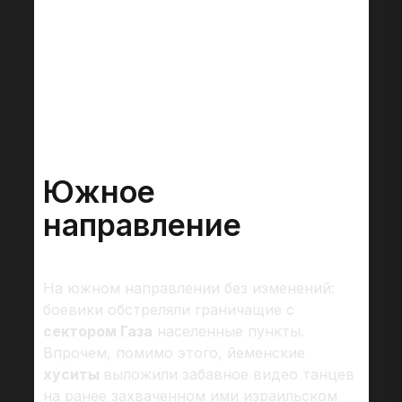
Южное
направление
На южном направлении без изменений:
боевики обстреляли граничащие с
сектором Газа
населенные пункты.
Впрочем, помимо этого, йеменские
хуситы
выложили забавное видео танцев
на ранее захваченном ими израильском