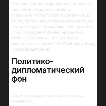
Проиранские формирования продолжают
проявлять активность на фоне
израильско-палестинского конфликта. В
Сирии проиранские группировки сегодня
вновь обстреляли американские позиции
у месторождения
Конико
на востоке
страны. В Ираке же целью прокси
иранцев стала база ВС США
Айн аль-Асад
и
аэродром Эрбиля
.
Политико-
дипломатический
фон
Стоимость израильско-палестинского
конфликта