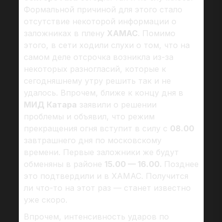
Формальной причиной для этого стало
отсутствие некоторой информации о
заложниках в плену
ХАМАС
. Помимо
этого, в сети ходили слухи о том, что на
самом деле отсрочка возникла из-за
некоторых разногласий, которые к
сегодняшнему утру решить так и не
удалось. Впрочем, ближе к концу дня в
МИД Катара
заявили о решении
проблемы и объявил, что режим
прекращения огня вступит в силу с
08.00
завтрашнего дня по московскому
времени. Первые заложники же будут
обменяны в районе
15.00 — 16.00.
Позднее
это подтвердили и в ХАМАС. Получится
ли что-то на этот раз — станет известно
уже скоро.
Впрочем, интенсивность ударов по