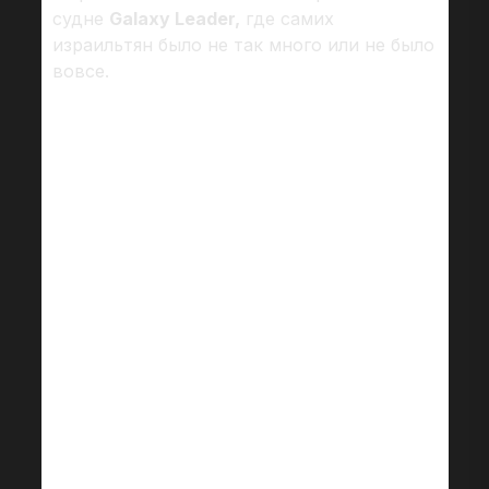
судне
Galaxy Leader,
где самих
израильтян было не так много или не было
вовсе.