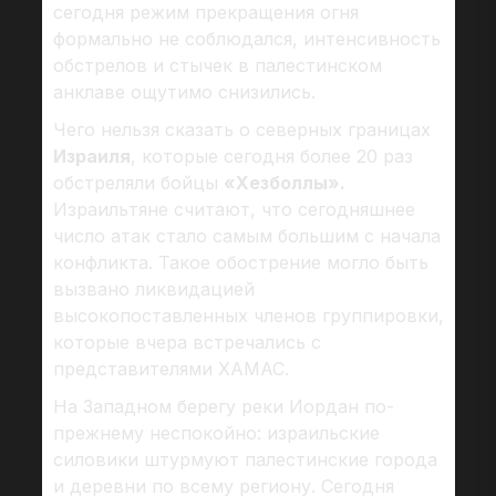
сегодня режим прекращения огня
формально не соблюдался, интенсивность
обстрелов и стычек в палестинском
анклаве ощутимо снизились.
Чего нельзя сказать о северных границах
Израиля
, которые сегодня более 20 раз
обстреляли бойцы
«Хезболлы».
Израильтяне считают, что сегодняшнее
число атак стало самым большим с начала
конфликта. Такое обострение могло быть
вызвано ликвидацией
высокопоставленных членов группировки,
которые вчера встречались с
представителями ХАМАС.
На Западном берегу реки Иордан по-
прежнему неспокойно: израильские
силовики штурмуют палестинские города
и деревни по всему региону. Сегодня