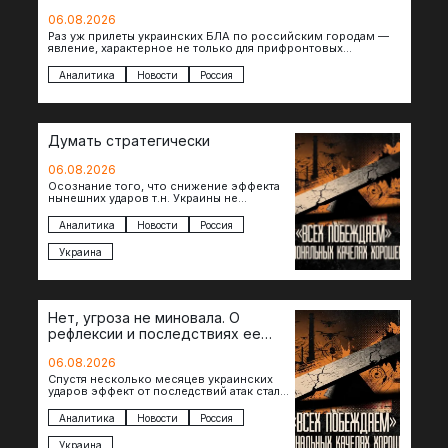
06.08.2026
Раз уж прилеты украинских БЛА по российским городам —
явление, характерное не только для прифронтовых
регионов, то становится логичным вопрос…
Аналитика
Новости
Россия
Думать стратегически
06.08.2026
Осознание того, что снижение эффекта
нынешних ударов т.н. Украины не
равноценно исчерпанию ее
возможностей — повод задаться
Аналитика
Новости
Россия
вопросом: что делать…
Украина
Нет, угроза не миновала. О
рефлексии и последствиях ее
отсутствия
06.08.2026
Спустя несколько месяцев украинских
ударов эффект от последствий атак стал
менее острым: с бензином стало легче,
коллапса розничной торговли не…
Аналитика
Новости
Россия
Украина