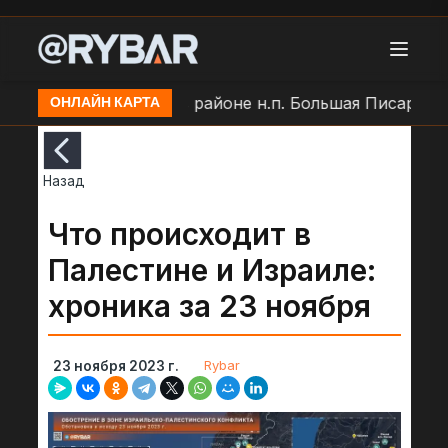
о позиции ВСУ в районе н.п. Большая Писаревка
У
ОНЛАЙН КАРТА
Назад
Что происходит в
Палестине и Израиле:
хроника за 23 ноября
Rybar
23 ноября 2023 г.