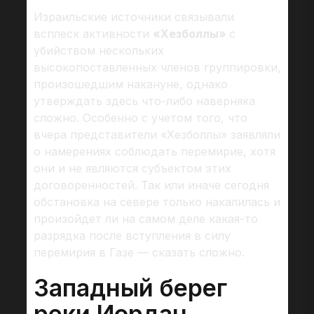
Израильские источники связывали
всплеск активности
«Хезболлы»
с
убийством нескольких
высокопоставленных членов группировки,
произошедшим накануне, однако
утверждать здесь что-либо наверняка
сложно. Особенно с учетом того, что
вчера представители «Хезболлы» заявляли
о намерениях соблюдать перемирие, хотя
они и не являются субъектом этих
договоренностей. Так или иначе сегодня
обстановка на севере только накалилась и
произойдет ли на самом деле какая-то
разрядка после вступления в силу
перемирия в Газе — сказать сложно.
Западный берег
реки Иордан