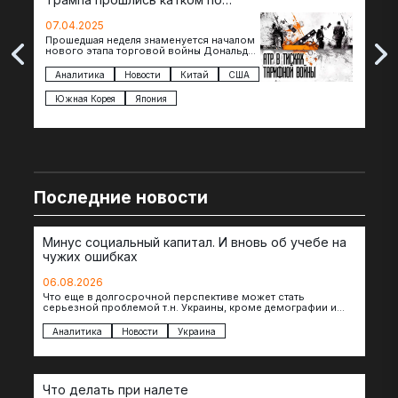
странам региона
07.04.2025
07.
Прошедшая неделя знаменуется началом
Вос
нового этапа торговой войны Дональда
The 
Трампа — пошлины введены в отношении
нов
импорта из более 100 стран…
с з
Аналитика
Новости
Китай
США
Ан
под
Южная Корея
Япония
Ве
Последние новости
Минус социальный капитал. И вновь об учебе на
чужих ошибках
06.08.2026
Что еще в долгосрочной перспективе может стать
серьезной проблемой т.н. Украины, кроме демографии и
уничтоженных объектов инфраструктуры, восстановление
которых будет…
Аналитика
Новости
Украина
Что делать при налете