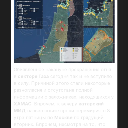
Объявленное накануне прекращение огня
в
секторе Газа
сегодня так и не вступило
в силу. Причиной этого стали некоторые
разногласия и отсутствие полной
информации о заложниках, находящихся у
ХАМАС
. Впрочем, к вечеру
катарский
МИД
назвал новые сроки перемирия: с 8
утра пятницы по
Москве
по грядущий
вторник. Впрочем, несмотря на то, что