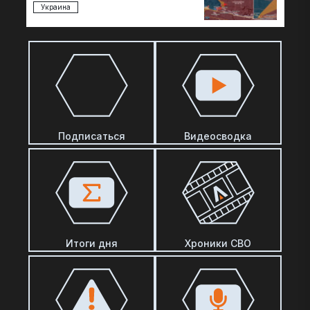
восстановить боеспособность…
Украина
Подписаться
Видеосводка
Итоги дня
Хроники СВО