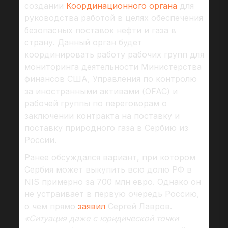
создании
Координационного органа
для
руководства работой в целях обеспечения
безопасных поставок нефти и газа в
страну. Данный орган будет
координировать работу рабочих групп для
мониторинга деятельности Министерства
финансов США, Управления по контролю
за иностранными активами (OFAC) и
рабочей группы по переговорам о
заключении контракта на поставку и
поставку природного газа в Сербию из
России.
Ранее обсуждался вариант, при котором
Сербия может выкупить всю долю РФ в
NIS примерно за 700 млн евро. Однако он
не устраивает в первую очередь Россию,
о чем прямо
заявил
Сергей Лавров.
«Ситуация даже с юридической точки