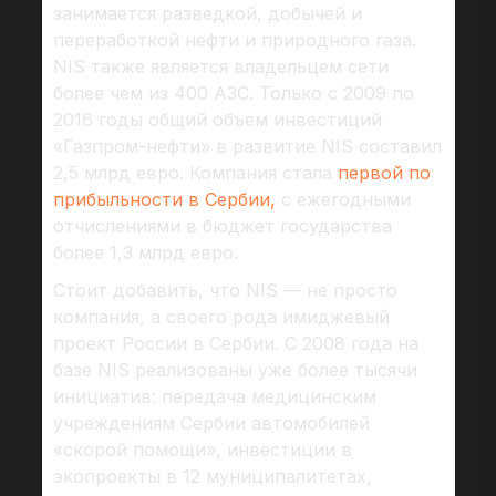
занимается разведкой, добычей и
переработкой нефти и природного газа.
NIS также является владельцем сети
более чем из 400 АЗС. Только с 2009 по
2016 годы общий объем инвестиций
«Газпром-нефти» в развитие NIS составил
2,5 млрд евро. Компания стала
первой по
прибыльности в Сербии,
с ежегодными
отчислениями в бюджет государства
более 1,3 млрд евро.
Стоит добавить, что NIS — не просто
компания, а своего рода имиджевый
проект России в Сербии. С 2008 года на
базе NIS реализованы уже более тысячи
инициатив: передача медицинским
учреждениям Сербии автомобилей
«скорой помощи», инвестиции в
экопроекты в 12 муниципалитетах,