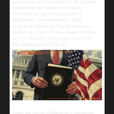
выделение крупных средств на проекты
правительства Сербии в области
образования, здравоохранения и
соцзащиты. Таким образом, уход
«Газпром-нефти» из Сербии серьезно
ударит не только по экономике Сербии,
но и по имиджу России, который она
выстраивала почти 20 лет.
Сразу же после объявления о введении