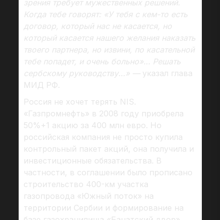
зрения требует мужественных решений.
Когда тебе говорят: «У тебя с кем-то есть
договор, который нас не касается, но
который касается нашего желания наказать
твоего партнера, но извини, по касательной
тебе попадет, и очень больно»… Решать
сербскому руководству…» —
указал глава
МИД РФ.
Россия не хочет терять NIS.
«Газпромнефть» в 2008 году приобрела
50%+1 акцию за 400 млн евро. Но
российская компания не просто купила
контрольный пакет акций, она получила и
инвестиционные обязательства. В
частности, в соглашении было прописано
строительство 400-км участка
газопровода «Южный поток» на
территории Сербии и формирование на
базе газохранилища «Банатский двор»