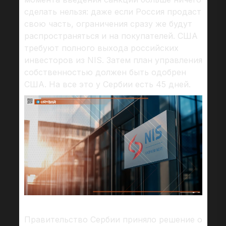
сделать нельзя: даже если Россия продаст
свою часть, ограничения сразу же будут
распространяться и на покупателей. США
требуют полного выхода российских
инвесторов из NIS. Затем план управления
собственностью должен быть одобрен
США. На все это у Сербии есть 45 дней.
Правительство Сербии приняло решение о