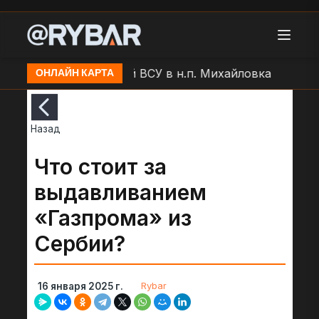
тобстрел позиций ВСУ в н.п. Михайловка
Артобстр
ОНЛАЙН КАРТА
Назад
Что стоит за
выдавливанием
«Газпрома» из
Сербии?
Rybar
16 января 2025 г.