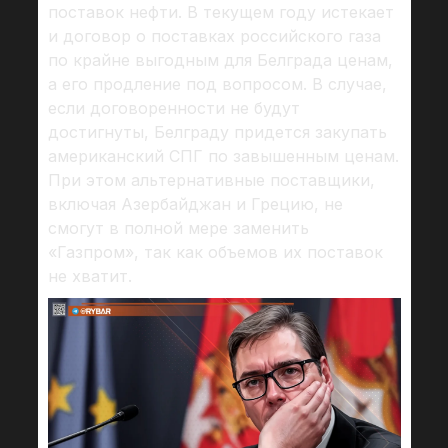
поставок нефти. В текущем году истекает
и договор о поставках российского газа
по крайне выгодным для Белграда ценам,
а его продление под вопросом. В случае,
если договоренности не будут
достигнуты, Белграду придется закупать
американский СПГ по завышенным ценам.
При этом альтернативные поставщики,
включая Азербайджан и Грецию, не
смогут в полной мере заменить
«Газпром», так как объемов их поставок
не хватит.