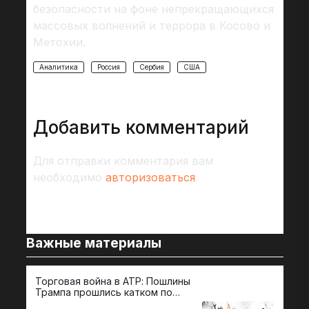
безопасности на фоне непрекращающихся
массовых волнений и террора в Косово и
Метохии.
Аналитика
Россия
Сербия
США
Добавить комментарий
Для отправки комментария вам
необходимо
авторизоваться
.
Важные материалы
Торговая война в АТР: Пошлины
72 
Трампа прошлись катком по
гот
странам региона