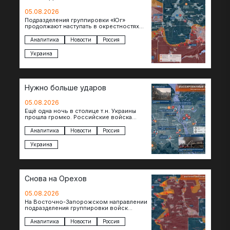
05.08.2026
Подразделения группировки «Юг»
продолжают наступать в окрестностях
Константиновки после освобождения
города. Пока на восточном фланге идут
Аналитика
Новости
Россия
ожесточенные бои за окраины…
Украина
Нужно больше ударов
05.08.2026
Ещё одна ночь в столице т.н. Украины
прошла громко. Российские войска
поразили транспортно-логистические
объекты и предприятия в Киеве и
Аналитика
Новости
Россия
окрестностях….
Украина
Снова на Орехов
05.08.2026
На Восточно-Запорожском направлении
подразделения группировки войск
«Восток» продвигаются по всей ширине
фронта. Взятая после продолжительного
Аналитика
Новости
Россия
наступления пауза позволила