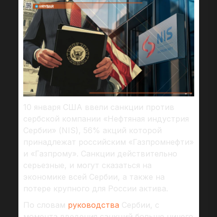
10 января США ввели санкции против
сербской компании «Нефтяная индустрия
Сербии» (NIS), 56% акций которой
принадлежат российским «Газпромнефти»
и «Газпрому». Санкции действительно
серьезные, и могут сказаться на
экономике всей Сербии, а также на
потере крупного для России актива.
По словам
руководства
Сербии, с
момента введения санкций больше ничего