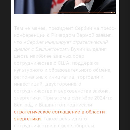
Тем не менее, президент Сербии на пресс-
конференции с Ричардом Вермой заявил,
что
«Сербия инициирует стратегический
диалог с Вашингтоном»
. Вучич выделил
шесть наиболее важных сфер
сотрудничества с США: поддержка
культурного и образовательного обмена,
региональных инициатив, торговли и
инвестиций, двустороннего
сотрудничества и верховенства закона,
энергетики. При этом в сентябре 2024-го
Белград и Вашингтон подписали
стратегическое соглашение в области
энергетики
. Также речь идет о
сотрудничестве в сфере обороны.