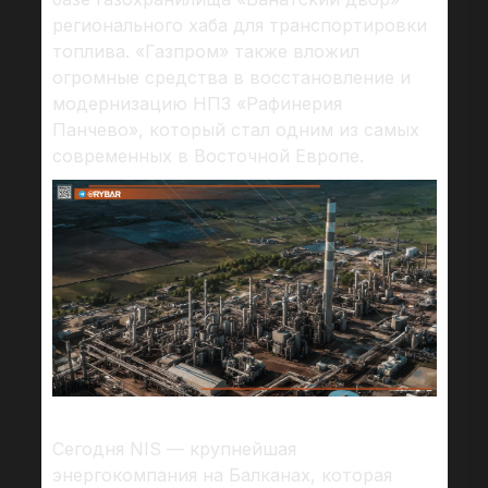
регионального хаба для транспортировки
топлива. «Газпром» также вложил
огромные средства в восстановление и
модернизацию НПЗ «Рафинерия
Панчево», который стал одним из самых
современных в Восточной Европе.
Сегодня NIS — крупнейшая
энергокомпания на Балканах, которая