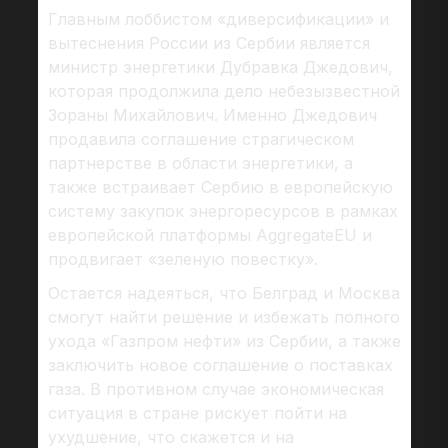
Главным лоббистом «диверсификации» и
вытеснения России из Сербии является
министр энергетики Дубравка Джедович,
которая продолжила дело небезызвестной
Зораны Михайлович. Именно Джедович
продавила соглашение страгическом
партнерстве в области энергетики, а
также встраивает Сербию в европейскую
систему закупок энергоресурсов в рамках
европейской платформы AggregateEU и
продвигает «зеленую повестку».
Остается надеяться, что Белград и Москва
смогут найти решение и избежать полного
ухода «Газпром нефти» из Сербии, а также
заключить новое соглашение о поставках
газа. В противном случае экономическая
ситуация в стране рискует пойти на
ухудшение, что скажется и на