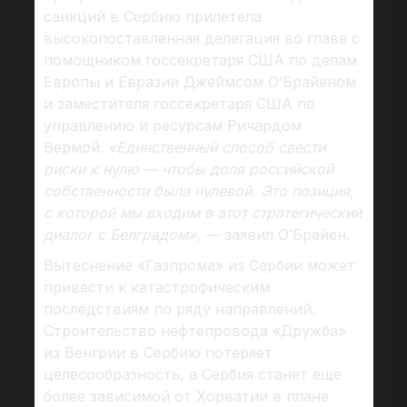
санкций в Сербию прилетела
высокопоставленная делегация во главе с
помощником госсекретаря США по делам
Европы и Евразии Джеймсом О’Брайеном
и заместителя госсекретаря США по
управлению и ресурсам Ричардом
Вермой.
«Единственный способ свести
риски к нулю — чтобы доля российской
собственности была нулевой. Это позиция,
с которой мы входим в этот стратегический
диалог с Белградом», —
заявил О’Брайен.
Вытеснение «Газпрома» из Сербии может
привести к катастрофическим
последствиям по ряду направлений.
Строительство нефтепровода «Дружба»
из Венгрии в Сербию потеряет
целесообразность, а Сербия станет еще
более зависимой от Хорватии в плане