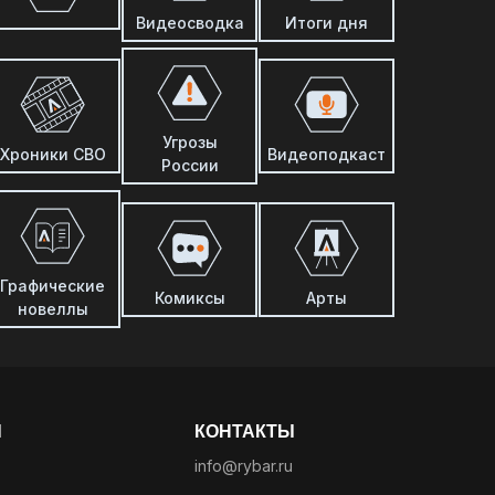
Видеосводка
Итоги дня
Угрозы
Хроники СВО
Видеоподкаст
России
Графические
Комиксы
Арты
новеллы
Ы
КОНТАКТЫ
info@rybar.ru