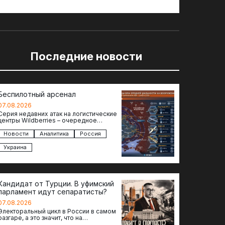
Последние новости
Беспилотный арсенал
07.08.2026
Серия недавних атак на логистические
центры Wildberries – очередное
свидетельство нарастающей угрозы
для российского тыла. И суть здесь
Новости
Аналитика
Россия
даже не…
Украина
Кандидат от Турции. В уфимский
парламент идут сепаратисты?
07.08.2026
Электоральный цикл в России в самом
разгаре, а это значит, что на
политическое поле вновь выходят