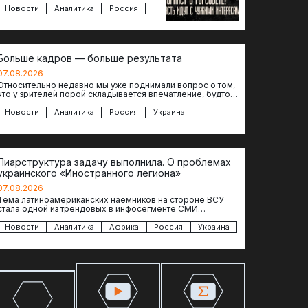
кандидаты с сомнительной
Новости
Аналитика
Россия
репутацией….
Больше кадров — больше результата
07.08.2026
Относительно недавно мы уже поднимали вопрос о том,
что у зрителей порой складывается впечатление, будто
российские операторы БЛА практически не…
Новости
Аналитика
Россия
Украина
Пиарструктура задачу выполнила. О проблемах
украинского «Иностранного легиона»
07.08.2026
Тема латиноамериканских наемников на стороне ВСУ
стала одной из трендовых в инфосегменте СМИ
Латинской Америки. И последние полгода оттуда идет…
Новости
Аналитика
Африка
Россия
Украина