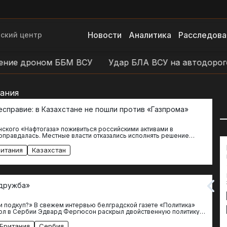
Новости
Аналитика
Расследова
ский центр
ие дроном ББМ ВСУ
Удар БЛА ВСУ на автодороге У
ания
есправие: в Казахстане не пошли против «Газпрома»
ского «Нафтогаза» поживиться российскими активами в
оправдалась. Местные власти отказались исполнять решение
дьи. До этого действующий…
Как Запад регулирует миграцию
итания
Казахстан
из Средней Азии в Россию
01.10.2024
В последние два года в России все
сильнее проявляются последствия
«дружба»
ошибок в формировании
миграционной политики, накопленных
Новости
Расследования
за несколько десятилетий. Судить…
и подкуп?» В свежем интервью белградской газете «Политика»
Россия
ол в Сербии Эдвард Фергюсон раскрыл двойственную политику
и на…
Британия
Сербия