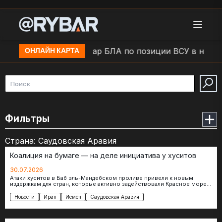
. Маяки (ДНР)
Удар БЛА по позиции ВСУ в н.п. Бел
ОНЛАЙН КАРТА
Фильтры
Страна:
Саудовская Аравия
Коалиция на бумаге — на деле инициатива у хуситов
30.07.2026
Атаки хуситов в Баб эль-Мандебском проливе привели к новым
издержкам для стран, которые активно задействовали Красное море
для поставок своих…
Новости
Иран
Йемен
Саудовская Аравия