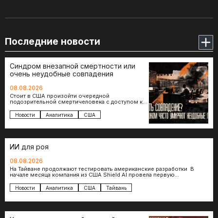
Последние новости
Синдром внезапной смертности или
очень неудобные совпадения
08.08.2026
Стоит в США произойти очередной
подозрительной смертичеловека с доступом к
чувствительной информации, как официальные
версии снова оказываются удивительно
Новости
Аналитика
США
похожими: стресс,…
ИИ для роя
08.08.2026
На Тайване продолжают тестировать американские разработки В
начале месяца компания из США Shield AI провела первую
демонстрацию, в ходе которой…
Новости
Аналитика
США
Тайвань