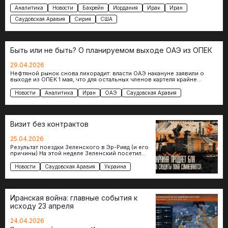
США и Ираном. Еще вечером…
Аналитика
Новости
Бахрейн
Иордания
Ирак
Иран
Саудовская Аравия
Сирия
США
Быть или не быть? О планируемом выходе ОАЭ из ОПЕК
29.04.2026
Нефтяной рынок снова лихорадит: власти ОАЭ накануне заявили о
выходе из ОПЕК 1 мая, что для остальных членов картеля крайне…
Новости
Аналитика
Иран
ОАЭ
Саудовская Аравия
Визит без контрактов
25.04.2026
Результат поездки Зеленского в Эр-Рияд (и его
причины) На этой неделе Зеленский посетил
Саудовскую Аравию для переговоров с
наследным принцем…
Новости
Саудовская Аравия
Украина
Иранская война: главные события к
исходу 23 апреля
24.04.2026