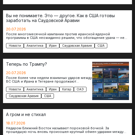
Вы не понимаете. Это — другое. Как в США готовы
заработать на Саудовской Аравии
20.07.2026
После многомесячной кампании против иранской ядерной
программы в США неожиданно решили, что обогащение урана — не
такая уж проблема. Правда,…
Новости
Аналитика
Иран
Саудовская Аравия
США
Теперь по Трампу?
20.07.2026
После более чем недели взаимных ударов между
ВС США и Ирана в Тегеране продолжают
повышать ставки. На этот раз в…
Новости
Аналитика
Иран
Катар
ОАЭ
Саудовская Аравия
США
А гром и не стихал
18.07.2026
Недаром Ближний Восток называют пороховой бочкой. За
прошедшую ночь вновь произошел крупный обмен ударами между