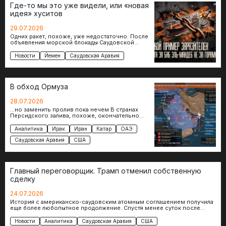
Где-то мы это уже видели, или «новая
идея» хуситов
29.07.2026
Одних ракет, похоже, уже недостаточно. После
объявления морской блокады Саудовской
Аравии в Сане рассматривают возможность
введения сборов с коммерческих судов…
Новости
Йемен
Саудовская Аравия
В обход Ормуза
28.07.2026
…но заменить пролив пока нечем В странах
Персидского залива, похоже, окончательно
смирились с тем, что кризис вокруг Ормузского
пролива стал…
Аналитика
Ирак
Иран
Катар
ОАЭ
Саудовская Аравия
США
Главный переговорщик. Трамп отменил собственную
сделку
24.07.2026
История с американско-саудовским атомным соглашением получила
еще более любопытное продолжение. Спустя менее суток после
подписания документа Дональд Трамп фактически поставил…
Новости
Аналитика
Саудовская Аравия
США