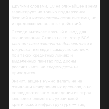
Другими словами, ЕС на ближайшее время
гарантирует не только поддержание
базовой «
жизнедеятельности
» системы, но
и продолжение военных действий.
Отсюда вытекает важный вывод для
планирования. Ставка на то, что у ВСУ
«
вот‑вот сами закончатся беспилотники и
ресурсы
», выглядит самоуспокоением:
при таких кредитных линиях и
выделенных пакетах под дроны
рассчитывать на «
пересидеть
» не
приходится.
Значит, акцент нужно делать не на
ожидании исчерпания их арсенала, а на
последовательном выведении из строя
ключевых элементов украинской
критической инфраструктуры — так,