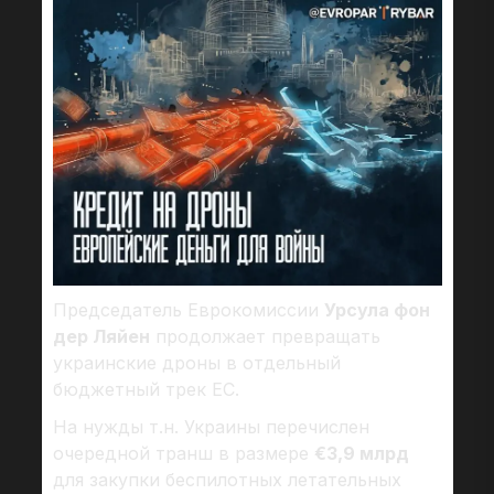
Председатель Еврокомиссии
Урсула фон
дер Ляйен
продолжает превращать
украинские дроны в отдельный
бюджетный трек ЕС.
На нужды т.н. Украины перечислен
очередной транш в размере
€3,9 млрд
для закупки беспилотных летательных