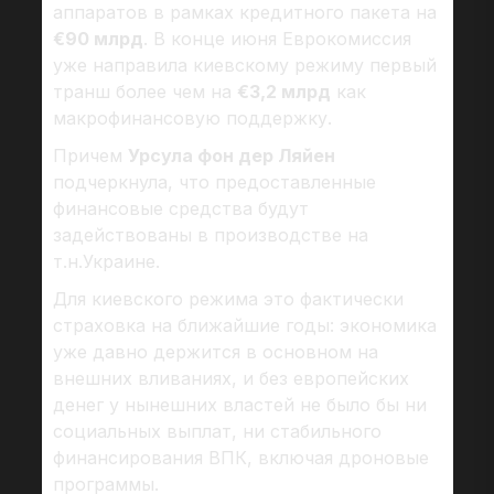
аппаратов в рамках кредитного пакета на
€90 млрд
. В конце июня Еврокомиссия
уже направила киевскому режиму первый
транш более чем на
€3,2 млрд
как
макрофинансовую поддержку.
Причем
Урсула фон дер Ляйен
подчеркнула, что предоставленные
финансовые средства будут
задействованы в производстве на
т.н.Украине.
Для киевского режима это фактически
страховка на ближайшие годы: экономика
уже давно держится в основном на
внешних вливаниях, и без европейских
денег у нынешних властей не было бы ни
социальных выплат, ни стабильного
финансирования ВПК, включая дроновые
программы.