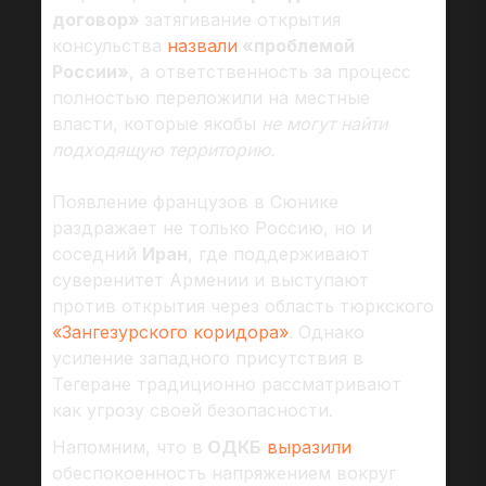
договор»
затягивание открытия
консульства
назвали
«проблемой
России»
, а ответственность за процесс
полностью переложили на местные
власти, которые якобы
не могут найти
подходящую территорию.
Появление французов в Сюнике
раздражает не только Россию, но и
соседний
Иран
, где поддерживают
суверенитет Армении и выступают
против открытия через область тюркского
«Зангезурского коридора»
. Однако
усиление западного присутствия в
Тегеране традиционно рассматривают
как угрозу своей безопасности.
Напомним, что в
ОДКБ
выразили
обеспокоенность напряжением вокруг