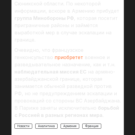
Сюникской области. По некоторой
информации, вскоре в Армению прибудет
группа Минобороны РФ
, которая посетит
приграничные районы и займётся
выработкой мер в случае эскалации на
границе.
Очевидно, что французское
генконсульство
приобретет
военное и
разведывательное назначение, как и т.н.
наблюдательная миссия ЕС
на армяно-
азербайджанской границе, которая
занимается обычной разведкой против
РФ, но не предупреждением эскалации и
провокаций со стороны ВС Азербайджана.
В Париже заняты исключительно
борьбой
с Россией в разных регионах мира
.
Новости
Аналитика
Армения
Франция