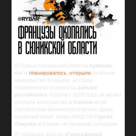
В Горисе Сюникской области
Армении
,
как и
планировалось
,
открыли
почетное
консульство Франции, которое
показательно открылось
раньше
российского
. Россия с 2023 года не может
открыть консульство в
Капане
из-за
препятствий армянской стороны. Даже
недавний визит главы МИД РФ
Сергея
Лаврова
в Ереван не прояснил ситуации.
В правящей партии
«Гражданский