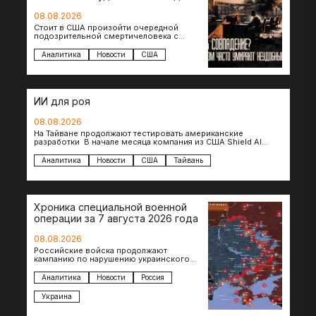
08.08.2026
Стоит в США произойти очередной
подозрительной смертичеловека с
доступом к чувствительной информации,
как официальные версии снова
Аналитика
Новости
США
оказываются удивительно похожими:
стресс,…
ИИ для роя
08.08.2026
На Тайване продолжают тестировать американские
разработки В начале месяца компания из США Shield AI
провела первую демонстрацию, в ходе которой…
Аналитика
Новости
США
Тайвань
Хроника специальной военной
операции за 7 августа 2026 года
08.08.2026
Российские войска продолжают
кампанию по нарушению украинского
судоходства в водах Черного моря. За
сегодня атакованы еще по меньшей мере
Аналитика
Новости
Россия
два…
Украина