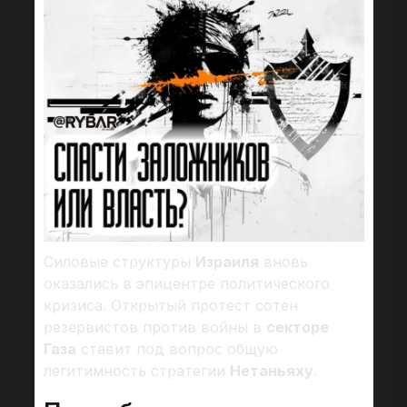
Силовые структуры
Израиля
вновь
оказались в эпицентре политического
кризиса. Открытый протест сотен
резервистов против войны в
секторе
Газа
ставит под вопрос общую
легитимность стратегии
Нетаньяху
.