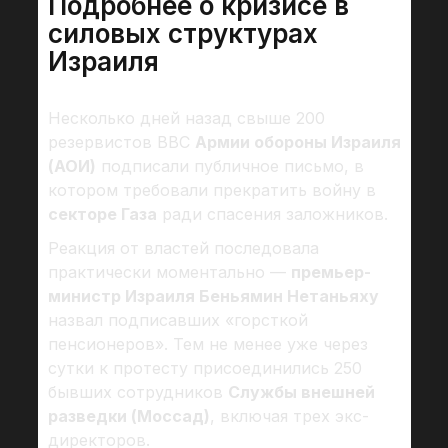
Подробнее о кризисе в
силовых структурах
Израиля
Несколько дней назад свыше 200
резервистов ВВС
Армии обороны Израиля
(АОИ)
подписали публичное письмо, в
котором требовали прекратить войну в
секторе Газа
ради спасения заложников.
Реакция от властей последовала
практически моментально —
премьер-
министр Израиля Беньямин Нетаньяху
назвал подписавших «горсткой
пенсионеров». Тем не менее уже через
сутки к протесту присоединились 250
бывших сотрудников
Службы внешней
разведки (Моссад)
, включая трех экс-
директоров.