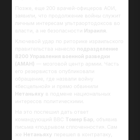
Позже, еще 200 врачей-офицеров АОИ,
заявили, что продолжение войны служит
личным интересам ультраортодоксов во
власти, а не безопасности
Израиля
.
Ключевой удар по риторике израильского
правительства нанесло
подразделение
8200 Управления военной разведки
(АМАН)
— мозговой центр армии. Часть
его резервистов опубликовали
обращение, где назвали войну
«бесцельной» и прямо обвинили
Нетаньяху
в подмене национальных
интересов политическими.
На это поспешил дать ответ
командующий ВВС
Томер Бар
, объявив
письма «подрывом сплоченности». Сам
же
Нетаньяху
перешел в контратаку,