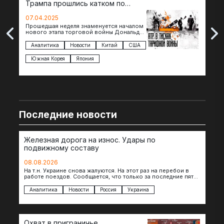
Трампа прошлись катком по
гот
странам региона
07.04.2025
07.
Прошедшая неделя знаменуется началом
Вос
нового этапа торговой войны Дональда
The 
Трампа — пошлины введены в отношении
нов
импорта из более 100 стран…
с з
Аналитика
Новости
Китай
США
Ан
под
Южная Корея
Япония
Ве
Последние новости
Железная дорога на износ. Удары по
подвижному составу
08.08.2026
На т.н. Украине снова жалуются. На этот раз на перебои в
работе поездов. Сообщается, что только за последние пять
дней…
Аналитика
Новости
Россия
Украина
Охват в приграничье