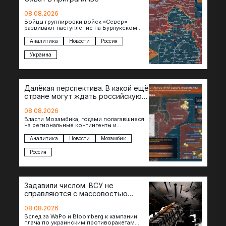
08.08.2026
Бойцы группировки войск «Север»
развивают наступление на Бурлукском
направлении. Российские подразделения
теснят противника сразу на нескольких
Аналитика
Новости
Россия
участках, создавая угрозу охвата…
Украина
Далёкая перспектива. В какой ещё
стране могут ждать российскую
военную помощь?
08.08.2026
Власти Мозамбика, годами полагавшиеся
на региональные контингенты и
европейские военные миссии, всё чаще
обращаются к российской стороне за
Аналитика
Новости
Мозамбик
консультациями в…
Россия
Задавили числом. ВСУ не
справляются с массовостью
ударов?
08.08.2026
Вслед за WaPo и Bloomberg к кампании
плача по украинским противоракетам