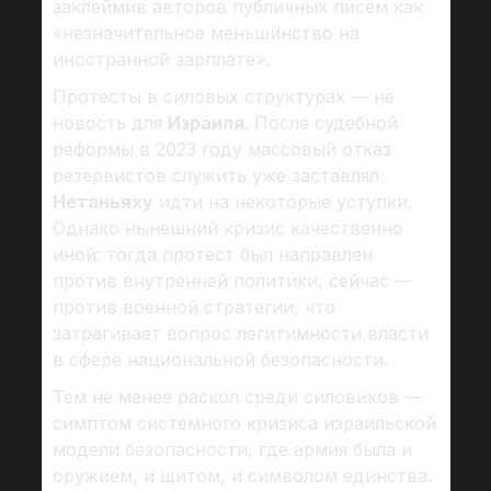
заклеймив авторов публичных писем как
«незначительное меньшинство на
иностранной зарплате».
Протесты в силовых структурах — не
новость для
Израиля
. После судебной
реформы в 2023 году массовый отказ
резервистов служить уже заставлял
Нетаньяху
идти на некоторые уступки.
Однако нынешний кризис качественно
иной: тогда протест был направлен
против внутренней политики, сейчас —
против военной стратегии, что
затрагивает вопрос легитимности власти
в сфере национальной безопасности.
Тем не менее раскол среди силовиков —
симптом системного кризиса израильской
модели безопасности, где армия была и
оружием, и щитом, и символом единства.