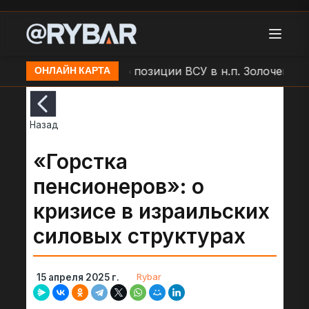
ар БЛА "Молния" по позиции ВСУ в н.п. Золочев
Ар
ОНЛАЙН КАРТА
Назад
«Горстка
пенсионеров»: о
кризисе в израильских
силовых структурах
Rybar
15 апреля 2025 г.