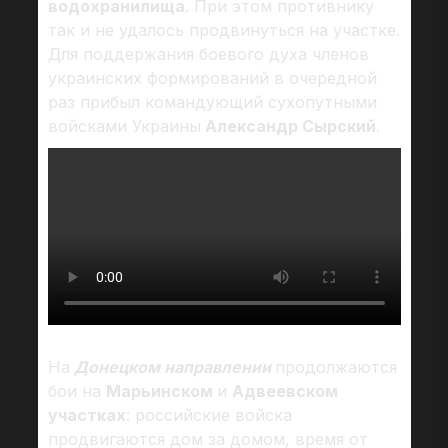
водохранилища
. При этом противнику
так и не удалось продвинуться на участке.
Для поддержания боевого духа членов
украинских формирований в очередной
раз прибыл командующий сухопутными
войсками Украины
Александр Сырский
.
На
Донецком направлении
продолжаются
бои на
Марьинском
и
Адвеевском
участках
: российские войска
продвигаются дом за домом, время от