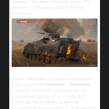
данным, противник потерял почти 400
человек погибшими и вдвое больше
ранеными.
Южнее
Орехова
противник возобновил
атаку на рубеже
Работино
—
Вербовое
,
где ранее не смогли продвинуться до
штурмовые группы 47 и 33 омбр ВСУ.
После артподготовки украинские
бронегруппы выдвинулись к позициям 291