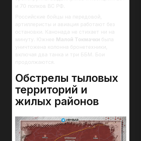
и 70 полков ВС РФ.
Российские бойцы на передовой,
артиллеристы и авиация работают без
остановки. Канонада не стихает ни на
минуту. Южнее
Малой Токмачки
была
уничтожена колонна бронетехники,
включая два танка и три ББМ. Бои
продолжаются.
Обстрелы тыловых
территорий и
жилых районов