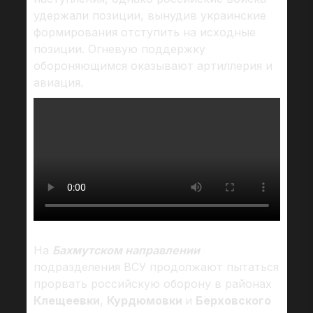
удержали позиции, вынудив украинские
формирования отступить на исходные
позиции. Огневую поддержку
обороняющимся оказывают артиллерия и
авиация.
На
Бахмутском направлении
подразделения ВСУ продолжают пытаться
прорвать российскую оборону в районах
Клещеевки
,
Курдюмовки
и
Берховского