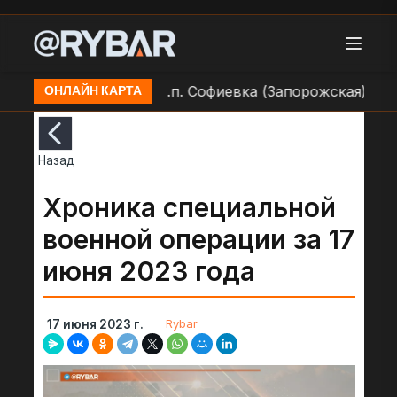
зиции ВСУ в н.п. Софиевка (Запорожская)
Авиаудар
ОНЛАЙН КАРТА
Назад
Хроника специальной
военной операции за 17
июня 2023 года
Rybar
17 июня 2023 г.