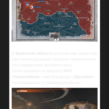
В
Брянской области
российские средства
противовоздушной обороны перехватили
три украинских беспилотника,
попытавшихся атаковать
НПС
«
Новозыбков
» нефтепровода «
Дружба
»:
пострадавших и повреждений нет.