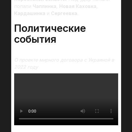
попали
Чаплинка
,
Новая Каховка
,
Кардашинка
и
Сергеевка
.
Политические
события
О проекте мирного договора с Украиной в
2022 году