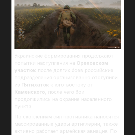
Украинские формирования продолжают
попытки наступления на
Ореховском
участке
: после долгих боев российские
подразделения организованно отступили
из
Пятихаток
к юго-востоку от
Каменского
, после чего бои
продолжились на окраине населенного
пункта.
По скоплениям сил противника наносятся
массированные удары артиллерии, также
активно работает армейская авиация. По