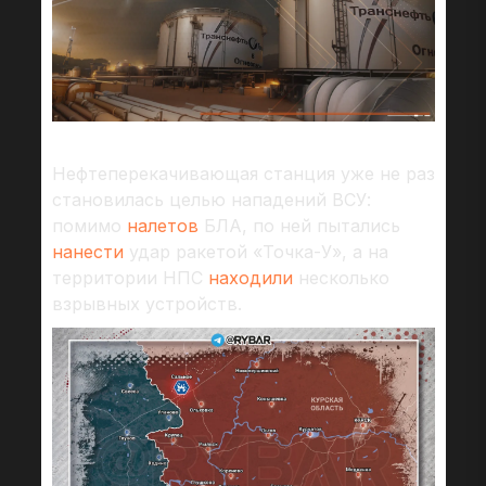
Нефтеперекачивающая станция уже не раз
становилась целью нападений ВСУ:
помимо
налетов
БЛА, по ней пытались
нанести
удар ракетой «Точка-У», а на
территории НПС
находили
несколько
взрывных устройств.