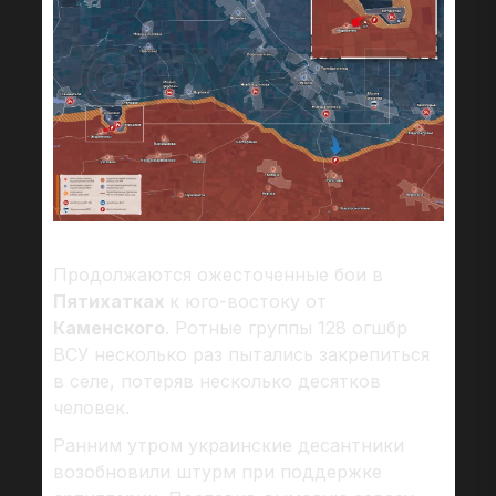
Продолжаются ожесточенные бои в
Пятихатках
к юго-востоку от
Каменского
. Ротные группы 128 огшбр
ВСУ несколько раз пытались закрепиться
в селе, потеряв несколько десятков
человек.
Ранним утром украинские десантники
возобновили штурм при поддержке