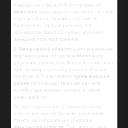
снаряды из ствольной артиллерии по
Макеевке
: повреждены жилые постройки,
одна женщина получила ранения. В
Горловке пострадал ребенок, а в
Ясиноватой погиб 62-летний мужчина,
женщина получила ранения.
В
Запорожской области
днем украинские
формирования обстреляли
Молочанск
,
разрушив жилой дом. Жертв и каких-либо
других повреждений удалось избежать.
Позднее ВСУ обстреляли
Куйбышевский
район
: по предварительным данным,
погибли два мирных жителя, а также
ранен ребенок.
Сегодня украинские формирования в
очередной раз обстреляли населенные
пункты на левобережье Днепра в
Херсонской области
. Под удар попали