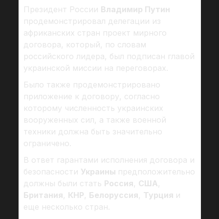
Президент России
Владимир Путин
продемонстрировал делегации из
африканских стран проект мирного
договора, который, по словам
российского лидера, был подписан главой
украинской миссии на переговорах.
Было также продемонстрировано
приложение к договору, согласно
которому численность украинских
вооруженных сил, а также военной
техники должна быть значительно
ограничено.
В ответ гарантами исполнения договора и
безопасности
Украины
предположительно
должны были стать
Россия
,
США
,
Британия
,
КНР
,
Белоруссия
,
Турция
и
еще несколько стран.