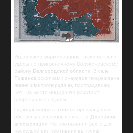
Украинские формирования также нанесли
удары по приграничному Волоконовскому
району
Белгородской области
. В селе
Тишанка
осколками снарядов повреждена
линия электропередачи, пострадавших
нет. На месте инцидента работают
оперативные службы.
Одновременно с этим не прекращались
обстрелы населенных пунктов
Донецкой
агломерации
. На протяжении всего дня
несколько раз противник выпускал