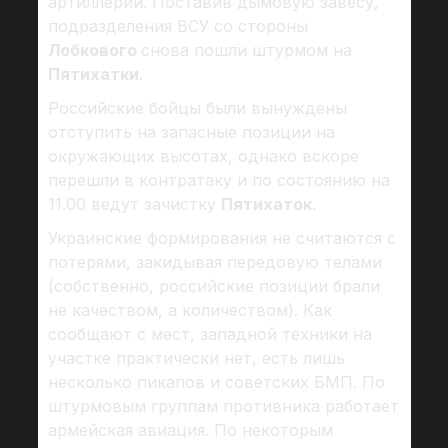
артиллерии. Поставив дымовую завесу,
подразделения ВСУ со стороны
Лобкового
снова пошли штурмом на
Пятихатки
.
Российские бойцы были вынуждены
отступить на запасные позиции на
окружающих высотах, однако вскоре
перешли в контратаку и по состоянию на
11.00 ведут зачистку
Пятихаток
.
Украинские формирования не считаются с
потерями, закидывая передовую телами
(собственно, российские позиции брали
не качеством, а количеством). Как
сообщают с мест, западной техники на
участке практически нет, есть лишь
несколько пикапов и советских БМП. По
штурмовым группам противника работает
армейская авиация. По некоторым