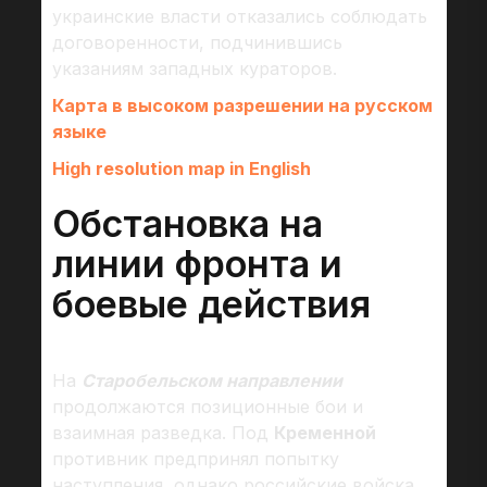
украинские власти отказались соблюдать
договоренности, подчинившись
указаниям западных кураторов.
Карта в высоком разрешении на русском
языке
High resolution map in English
Обстановка на
линии фронта и
боевые действия
На
Старобельском направлении
продолжаются позиционные бои и
взаимная разведка. Под
Кременной
противник предпринял попытку
наступления, однако российские войска