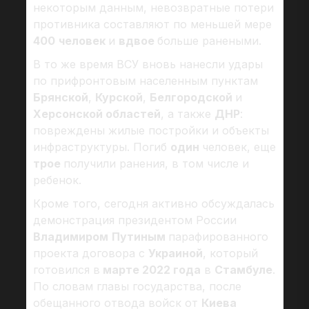
некоторым данным, невозвратные потери
противника составляют по меньшей мере
400
человек
и
вдвое
больше ранеными.
В то же время ВСУ вновь нанесли удары
по прифронтовым населенным пунктам
Брянской
,
Курской
,
Белгородской
и
Херсонской областей
, а также
ДНР
:
повреждены жилые постройки и объекты
инфраструктуры. Погиб
один
человек, еще
трое
получили ранения, в том числе и
ребенок.
Кроме того, сегодня активно обсуждалась
демонстрация президентом России
Владимиром
Путиным
парафированного
проекта договора с
Украиной
, который
готовился в
марте 2022 года
в
Стамбуле
.
По словам главы государства, после
обещанного отвода войск от
Киева