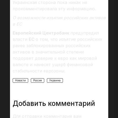
Украинская сторона пока никак не
прокомментировала эту информацию.
О возможности изъятия российских активов
в ЕС
Европейский Центробанк
предупредил
власти
ЕС
о том, что изъятие российских
ранее заблокированных российских
активов в значительной степени
подорвет доверие к евро как мировой
валюте и нанесет ущерб финансовой
стабильности еврозоны.
Новости
Россия
Украина
Добавить комментарий
Для отправки комментария вам