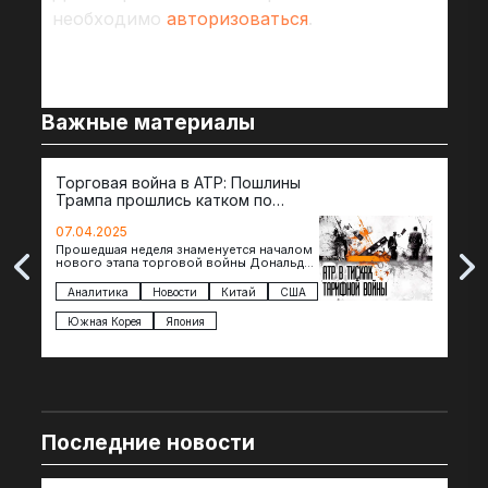
необходимо
авторизоваться
.
Важные материалы
Торговая война в АТР: Пошлины
72 
Трампа прошлись катком по
гот
странам региона
07.04.2025
07.
Прошедшая неделя знаменуется началом
Вос
нового этапа торговой войны Дональда
The 
Трампа — пошлины введены в отношении
нов
импорта из более 100 стран…
с з
Аналитика
Новости
Китай
США
Ан
под
Южная Корея
Япония
Ве
Последние новости