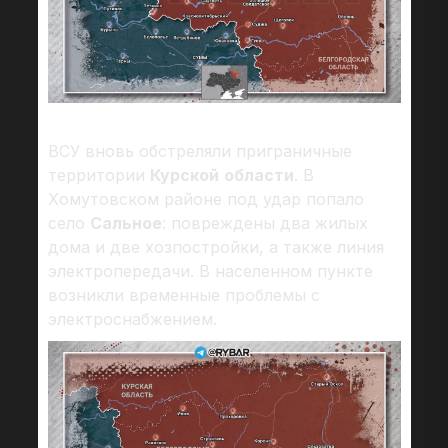
ВСУ вновь обстреляли приграничные
территории
Курской
области
. В
Хомутовском районе под удар попало
село
Сальное
: повреждены два жилых
дома и две хозпостройки, а также линия
электропередачи. В населенном пункте
возникли временные проблемы с
электроснабжением.