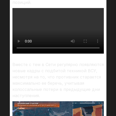
позиций.
Вместе с тем в Сети регулярно появляются
новые кадры с подбитой техникой ВСУ,
несмотря на то, что противник старается
максимально ее беречь, учитывая
колоссальные потери в предыдущие дни
наступления.