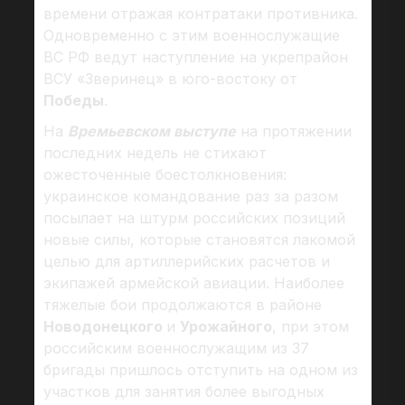
времени отражая контратаки противника.
Одновременно с этим военнослужащие
ВС РФ ведут наступление на укрепрайон
ВСУ «Зверинец» в юго-востоку от
Победы
.
На
Времьевском выступе
на протяжении
последних недель не стихают
ожесточенные боестолкновения:
украинское командование раз за разом
посылает на штурм российских позиций
новые силы, которые становятся лакомой
целью для артиллерийских расчетов и
экипажей армейской авиации. Наиболее
тяжелые бои продолжаются в районе
Новодонецкого
и
Урожайного
, при этом
российским военнослужащим из 37
бригады пришлось отступить на одном из
участков для занятия более выгодных