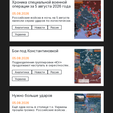
Хроника специальной военной
операции за 5 августа 2026 года
05.08.2026
Российские войска в ночь на 5 августа
нанесли серию ударов по логистическим
объектам противника в Киевской и
Днепропетровской областях. Под…
Аналитика
Новости
Россия
Украина
Бои под Константиновкой
05.08.2026
Подразделения группировки «Юг»
продолжают наступать в окрестностях
Константиновки после освобождения
города. Пока на восточном фланге идут
Аналитика
Новости
Россия
ожесточенные бои за окраины…
Украина
Нужно больше ударов
05.08.2026
Ещё одна ночь в столице т.н. Украины
прошла громко. Российские войска