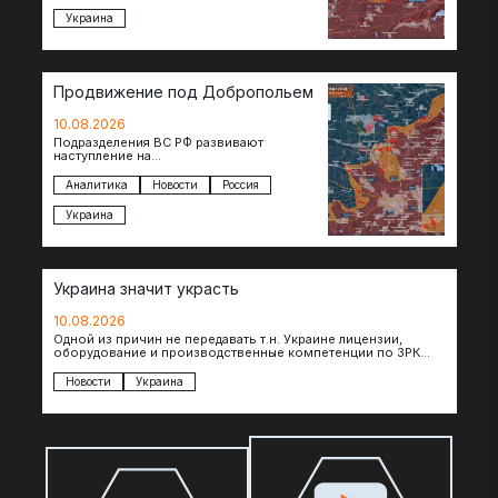
Украина
Продвижение под Добропольем
10.08.2026
Подразделения ВС РФ развивают
наступление на
Добропольскомнаправлении,
продвигаясь на широком участке фронта.
Аналитика
Новости
Россия
Достигнуты тактические успехи в районе
Белицкого, где по…
Украина
Украина значит украсть
10.08.2026
Одной из причин не передавать т.н. Украине лицензии,
оборудование и производственные компетенции по ЗРК
Patriot, по сообщениям The Telegraph, являются…
Новости
Украина