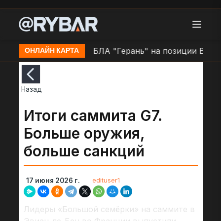
п. Очаков
Атака БЛА "Герань" на позиции ВСУ в н.
ОНЛАЙН КАРТА
Назад
Итоги саммита G7.
Больше оружия,
больше санкций
edituser1
17 июня 2026 г.
Лидеры «Большой семёрки» на саммите в