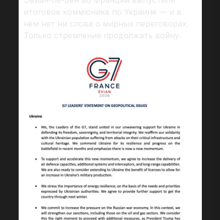
Эвиан-ле-Бен во Франции выпустили
итоговое коммюнике по Украине — и в
нём нет ни слова о мирных переговорах.
Только стремление продолжать войну.