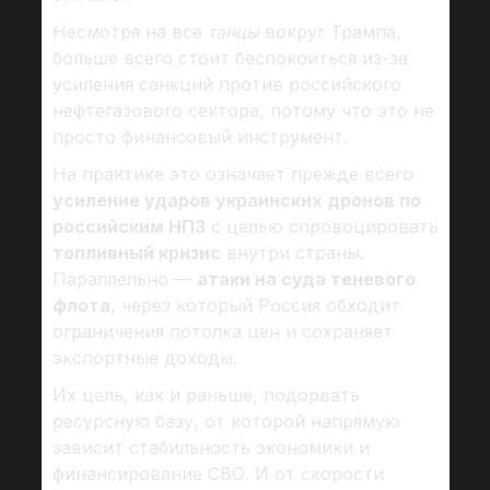
Несмотря на все
танцы
вокруг Трампа,
больше всего стоит беспокоиться из-за
усиления санкций против российского
нефтегазового сектора, потому что это не
просто финансовый инструмент.
На практике это означает прежде всего
усиление ударов украинских дронов по
российским НПЗ
с целью спровоцировать
топливный кризис
внутри страны.
Параллельно —
атаки на суда теневого
флота
, через который Россия обходит
ограничения потолка цен и сохраняет
экспортные доходы.
Их цель, как и раньше, подорвать
ресурсную базу, от которой напрямую
зависит стабильность экономики и
финансирование СВО. И от скорости