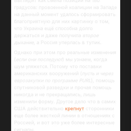
Выглядит как смена позиции на 180
градусов: провоенной коалиции на Западе
на данный момент удалось сформировать
благоприятную для них картинку о том,
что Украина ещё способна долго
держаться и даже получила
второе
дыхание
, а Россия уперлась в тупик.
Однако при этом про реальные изменения
(
если они последуют
) мы узнаем, когда
шум уляжется. Потому что поставки
американских вооружений (
пусть и через
еврозакупки по программе PURL
), помощь
спутниковой разведки и прочая помощь
никогда и не прекращались, лишь
изменили форму. Другое дело что в самих
США действительно
крепнут
сторонники
еще более жесткой линии в отношениях с
Россией, и вот это уже более интересные
сигналы.