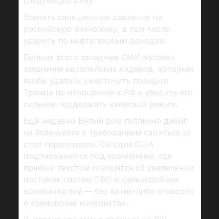
следующую зиму.
Усилить санкционное давление на
российскую экономику, в том числе
ударить по нефтегазовым доходам.
Больше всего западные СМИ мусолят
заявления европейских лидеров, которым
якобы удалось ужесточить позицию
Трампа по отношению к РФ и убедить его
сильнее поддержать киевский режим.
Ещё недавно Белый дом публично давил
на Зеленского с требованием садиться за
стол переговоров. Сегодня США
подписываются под коммюнике, где
прямым текстом говорится об увеличении
поставок систем ПВО и дальнобойных
возможностей — без каких-либо оговорок
о «заморозке конфликта».