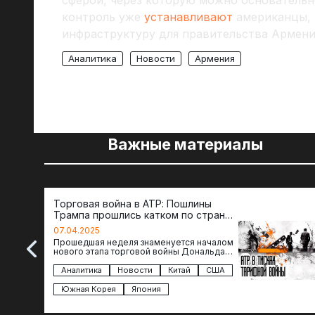
сферой, через которую можно основательн
контроль уже
устанавливают
американцы, 
инфраструктуру для правительства Армен
Аналитика
Новости
Армения
Важные материалы
Торговая война в АТР: Пошлины
Трампа прошлись катком по странам
региона
07.04.2025
Прошедшая неделя знаменуется началом
нового этапа торговой войны Дональда
Трампа — пошлины введены в отношении
импорта из более 100 стран…
Аналитика
Новости
Китай
США
Южная Корея
Япония