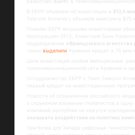
развития» (
ЕБРР
) в телекоммуникационну
В ЕБРР объявили об инвестиции в
$13,5 мл
Telecom Armenia с объемом эмиссии в $75 
Помимо ЕБРР якорными инвесторами обли
Корпорация» (IFC), Азиатский Банк Разви
подразделение
«Французского агентства 
также
выделили
Армении кредит в 75 млн 
Цели инвестиций крайне амбициозные: ра
телекоммуникационной сети Армении и з
Сотрудничество ЕБРР с Team Telecom Arme
первый кредит на инвестиционную програ
Новости об ограничении российского вещ
о серьезном вложении глобалистов в одн
компаний республик не кажутся совпадени
оказывать воздействие на политику комп
Тем более для Запада цифровые технологи