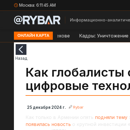
Москва:
6:11:46 AM
Информационно-аналитиче
о переправе ВСУ в Орехове
Кадры: Уничтожение д
ОНЛАЙН КАРТА
Назад
Как глобалисты
цифровые техно
Rybar
25 декабря 2024 г.
Как только в Армении опять
подняли тему
появилась новость
о крупной инвестиции «