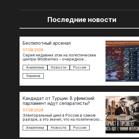
Последние новости
Беспилотный арсенал
07.08.2026
Серия недавних атак на логистические
центры Wildberries – очередное
свидетельство нарастающей угрозы для
российского тыла. И суть здесь даже не…
Аналитика
Новости
Россия
Украина
Кандидат от Турции. В уфимский
парламент идут сепаратисты?
07.08.2026
Электоральный цикл в России в самом
разгаре, а это значит, что на политическое
поле вновь выходят кандидаты с
сомнительной репутацией….
Аналитика
Новости
Россия