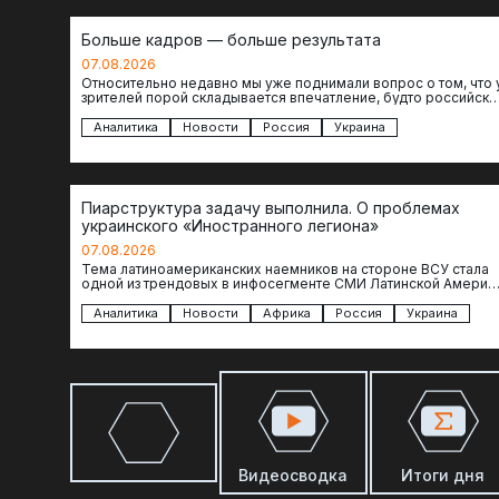
Больше кадров — больше результата
07.08.2026
Относительно недавно мы уже поднимали вопрос о том, что 
зрителей порой складывается впечатление, будто российски
операторы БЛА практически не…
Аналитика
Новости
Россия
Украина
Пиарструктура задачу выполнила. О проблемах
украинского «Иностранного легиона»
07.08.2026
Тема латиноамериканских наемников на стороне ВСУ стала
одной из трендовых в инфосегменте СМИ Латинской Америки
И последние полгода оттуда идет…
Аналитика
Новости
Африка
Россия
Украина
Видеосводка
Итоги дня