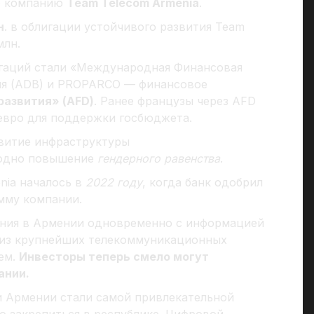
ю компанию
Team Telecom Armenia
.
н
. в облигации устойчивого развития Team
млн.
гаций стали «Международная Финансовая
тия (ADB) и PROPARCO — финансовое
развития» (AFD)
. Ранее французы через AFD
евро для поддержки госбюджета.
звитие инфраструктуры
аодно повышение
гендерного равенства
.
nia началось в
2022 году
, когда банк одобрил
мму компании.
ания в Армении одновременно с информацией
у из крупнейших телекоммуникационных
ем.
Инвесторы теперь смело могут
ании.
и Армении стали самой привлекательной