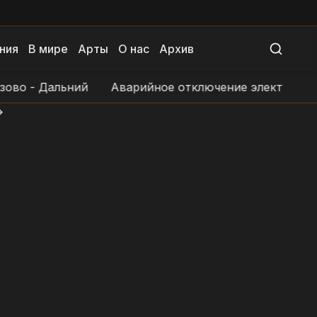
ния
В мире
Арты
О нас
Архив
во - Дальний
Аварийное отключение электроснабж
>