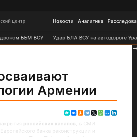
Новости
Аналитика
Расследова
ский центр
роном ББМ ВСУ
Удар БЛА ВСУ на автодороге Уразо
--
 осваивают
логии Армении
закрытия
российских каналов
, в СМИ
Европейского банка реконструкции и