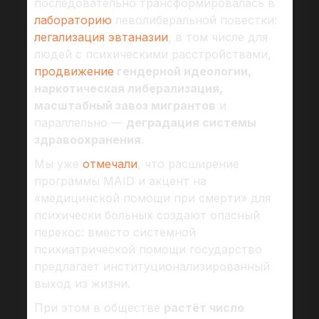
последовательно трансформировалась в
лабораторию
леволиберальной повестки:
легализация эвтаназии
, в том числе для
людей с психическими расстройствами,
продвижение
гендерной идеологии,
наркотическая либерализация,
масштабный завоз мигрантов
и
параллельно —
деградация системы
здравоохранения
.
Мы уже
отмечали
, что расширение
программы MAID и акцент на
«медицинской помощи при смерти» для
психически больных создают опасный
перекос: вместо системной
психиатрической помощи государство
предлагает институционализированный
выход из жизни.
При этом в обществе
растёт число