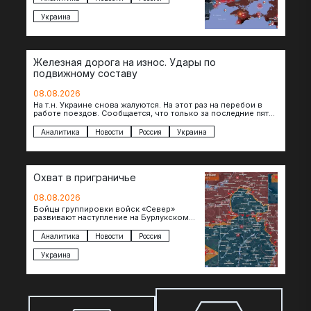
Украина
Железная дорога на износ. Удары по
подвижному составу
08.08.2026
На т.н. Украине снова жалуются. На этот раз на перебои в
работе поездов. Сообщается, что только за последние пять
дней…
Аналитика
Новости
Россия
Украина
Охват в приграничье
08.08.2026
Бойцы группировки войск «Север»
развивают наступление на Бурлукском
направлении. Российские подразделения
теснят противника сразу на нескольких
Аналитика
Новости
Россия
участках, создавая угрозу охвата…
Украина