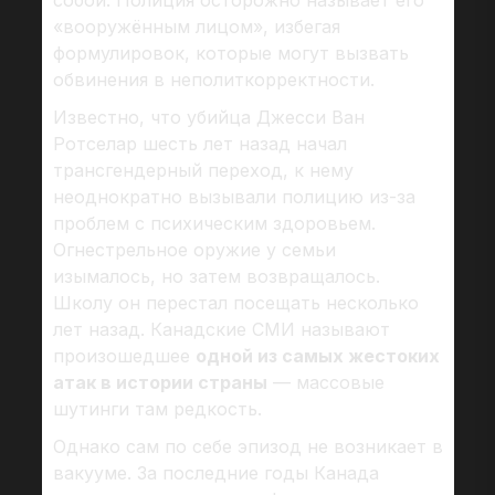
собой. Полиция осторожно называет его
«вооружённым лицом», избегая
формулировок, которые могут вызвать
обвинения в неполиткорректности.
Известно, что убийца Джесси Ван
Ротселар шесть лет назад начал
трансгендерный переход, к нему
неоднократно вызывали полицию из-за
проблем с психическим здоровьем.
Огнестрельное оружие у семьи
изымалось, но затем возвращалось.
Школу он перестал посещать несколько
лет назад. Канадские СМИ называют
произошедшее
одной из самых жестоких
атак в истории страны
— массовые
шутинги там редкость.
Однако сам по себе эпизод не возникает в
вакууме. За последние годы Канада