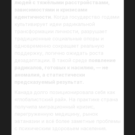
людей с тяжёлыми расстройствами,
зависимостями и кризисами
идентичности
. Когда государство годами
культивирует идеи радикальной
трансформации личности, разрушает
традиционные социальные опоры и
одновременно сокращает реальную
поддержку, логично ожидать роста
дезадаптации. В такой среде
появление
радикалов, готовых к насилию, — не
аномалия, а статистически
предсказуемый результат.
Канада долго позиционировала себя как
«глобалистский рай». На практике страна
получила миграционный кризис,
перегруженную медицину, рынок
эвтаназии и всё более заметные проблемы
с психическим здоровьем населения.