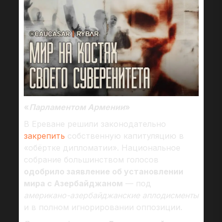
«
Парламентом Армении
»
В Ереване решили законодательно
закрепить
собственную капитуляцию в
«обёртке дипломатии». Национальное
собрание большинством голосов
одобрило заявление об установлении
мира с Азербайджаном
— под
американо-азербайджанские аплодисменты
и в полном игнорировании оппозиции.