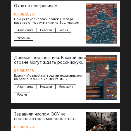
Охват в приграничье
08.08.2026
Бойцы группировки войск «Север»
развивают наступление на Бурлукском
направлении. Российские подразделения
теснят противника сразу на нескольких
Аналитика
Новости
Россия
участках, создавая угрозу охвата…
Украина
Далёкая перспектива. В какой ещё
стране могут ждать российскую
военную помощь?
08.08.2026
Власти Мозамбика, годами полагавшиеся
на региональные контингенты и
европейские военные миссии, всё чаще
обращаются к российской стороне за
Аналитика
Новости
Мозамбик
консультациями в…
Россия
Задавили числом. ВСУ не
справляются с массовостью
ударов?
08.08.2026