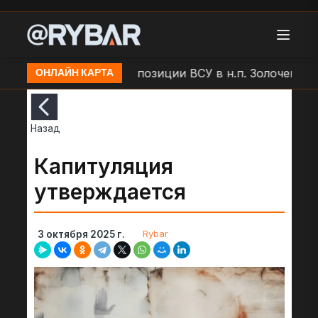
ар БЛА "Молния" по позиции ВСУ в н.п. Золочев
Ар
ОНЛАЙН КАРТА
Назад
Капитуляция
утверждается
Rybar
3 октября 2025 г.