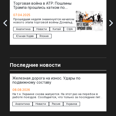
Торговая война в АТР: Пошлины
72 
Трампа прошлись катком по
гот
странам региона
07.04.2025
07.
Прошедшая неделя знаменуется началом
Вос
нового этапа торговой войны Дональда
The 
Трампа — пошлины введены в отношении
нов
импорта из более 100 стран…
с з
Аналитика
Новости
Китай
США
Ан
под
Южная Корея
Япония
Ве
Последние новости
Железная дорога на износ. Удары по
подвижному составу
08.08.2026
На т.н. Украине снова жалуются. На этот раз на перебои в
работе поездов. Сообщается, что только за последние пять
дней…
Аналитика
Новости
Россия
Украина