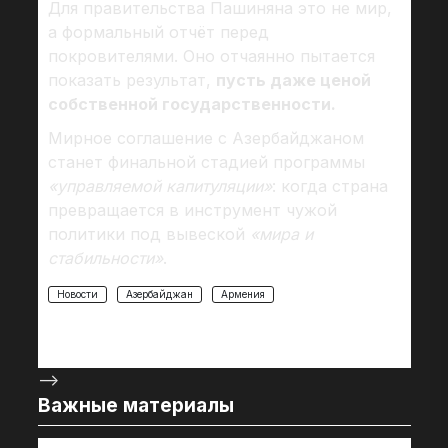
Для правительства Пашиняна это не мир,
а формальный отчёт перед
покровителями. Оно отчаянно пытается
показать результат,
пусть даже ценой
собственной государственности.
Мирное соглашение с Азербайджаном
станет финальной стадией программы
«управляемой капитуляции»
: когда страна
превращается в инструмент чужой
политики под вывеской
«мира и
стабильности»
.
Новости
Азербайджан
Армения
-->
Важные материалы