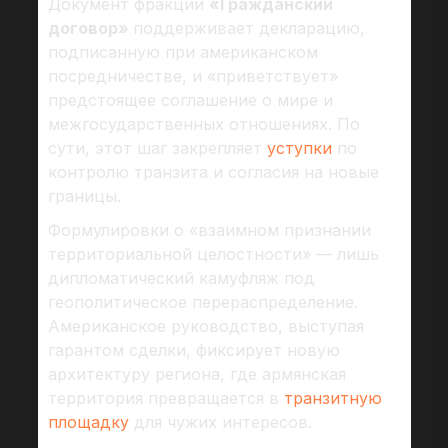
Документ фракции
«Гражданский
договор»
поддерживает декларацию,
подписанную при американском
посредничестве, и «приветствует»
предстоящее соглашение о мире и
межгосударственных отношениях. По
сути, этот шаг закрепляет
уступки
по
контролю транзита и согласия на новые
границы.
Формулировки о «взаимном признании
территориальной целостности» — лишь
дипломатический камуфляж под
геополитическое перераспределение.
Американское руководство, выступая
гарантом сделки, фиксирует новую
архитектуру региона, где армянская
территория превращается в
транзитную
площадку
для чужих интересов.