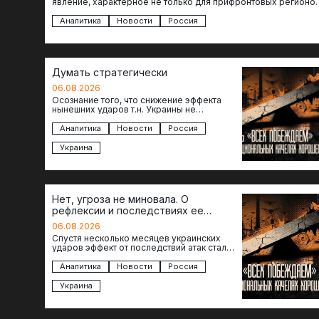
явление, характерное не только для прифронтовых регионов
то становится логичным вопрос…
Аналитика
Новости
Россия
Думать стратегически
06.08.2026
Осознание того, что снижение эффекта
нынешних ударов т.н. Украины не
равноценно исчерпанию ее возможностей
— повод задаться вопросом: что делать…
Аналитика
Новости
Россия
Украина
Нет, угроза не миновала. О
рефлексии и последствиях ее
отсутствия
06.08.2026
Спустя несколько месяцев украинских
ударов эффект от последствий атак стал
менее острым: с бензином стало легче,
коллапса розничной торговли не…
Аналитика
Новости
Россия
Украина