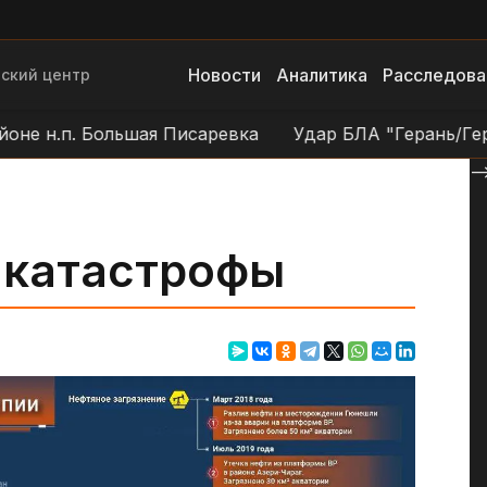
Новости
Аналитика
Расследова
ский центр
п. Большая Писаревка
Удар БЛА "Герань/Гербера" 
--
 катастрофы