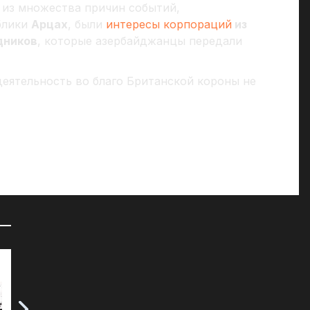
 из множества причин событий,
блики
Арцах
, были
интересы корпораций
из
дников
, которые азербайджанцы передали
деятельность во благо Британской короны не
72 часа на сборы: к чему СМИ
«Д
готовят британцев?
07
07.04.2025
Мы
че
Воскресное утро у читателей таблоида
ср