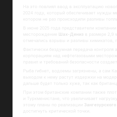
На это повлиял ввод в эксплуатацию ново
2024 году, который обеспечивает нужды м
котором не раз происходили разливы топли
В июне 2025 года представители компании 
месторождение
Шах-Дениз
в размере 2,9 
отмечались взрывы и разливы химикатов, 
Фактически бездумная передача контроля 
корпорациям над нефтегазовыми месторож
правил и требований безопасности создае
Рыба гибнет, водоемы загрязнены, а сам Ка
выходом к нему растут издержки на моде
дальше будет только хуже, так как британц
При этом британские компании также плот
и Туркменистане, что увеличивает нагрузку
этому планы по реализации
Зангезурского
достигнуть критической точки.