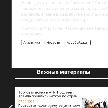
Но когда это волновало британцев? Одной
происходящих вокруг упраздненной респу
Великобритании в разработке золотых ру
предприятию Anglo-Asian Mining.
Поэтому для властей Азербайджана такая 
в новинку.
Аналитика
Новости
Азербайджан
Важные материалы
Торговая война в АТР: Пошлины
Трампа прошлись катком по странам
региона
07.04.2025
Прошедшая неделя знаменуется началом