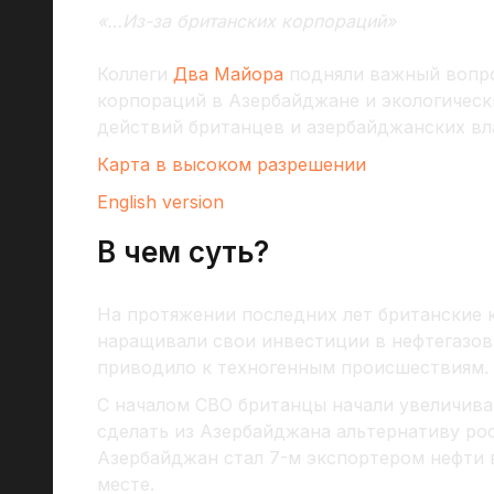
«…Из-за британских корпораций»
Коллеги
Два Майора
подняли важный вопро
корпораций в Азербайджане и экологическ
действий британцев и азербайджанских вл
Карта в высоком разрешении
English version
В чем суть?
На протяжении последних лет британские к
наращивали свои инвестиции в нефтегазов
приводило к техногенным происшествиям.
С началом СВО британцы начали увеличива
сделать из Азербайджана альтернативу рос
Азербайджан стал 7-м экспортером нефти в
месте.