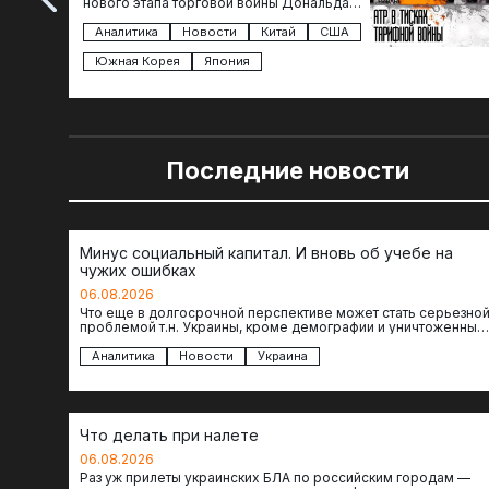
нового этапа торговой войны Дональда
Трампа — пошлины введены в отношении
импорта из более 100 стран…
Аналитика
Новости
Китай
США
Южная Корея
Япония
Последние новости
Минус социальный капитал. И вновь об учебе на
чужих ошибках
06.08.2026
Что еще в долгосрочной перспективе может стать серьезно
проблемой т.н. Украины, кроме демографии и уничтоженных
объектов инфраструктуры, восстановление которых будет…
Аналитика
Новости
Украина
Что делать при налете
06.08.2026
Раз уж прилеты украинских БЛА по российским городам —