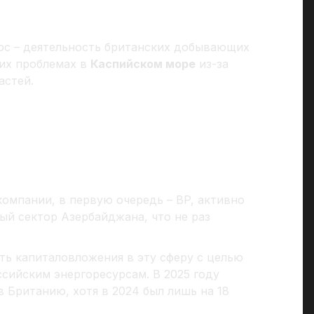
с – деятельность британских добывающих
их проблемах в
Каспийском море
из-за
астей.
омпании, в первую очередь – BP, активно
ый сектор Азербайджана, что не раз
ть капиталовложения в эту сферу с целью
сийским энергоресурсам. В 2025 году
 Британию, хотя в 2024 был лишь на 18