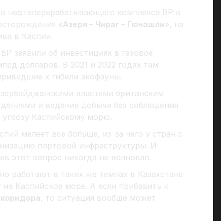
го нефтеперерабатывающего комплекса BP в
есторождения «
Азери – Чираг – Гюнашли
», на
ва в Каспии.
BP заявили об инвестициях в газовое
млрд долларов. В 2021 и 2022 годах там
приведшие к гибели экофауны.
азербайджанскими властями британским
дениями и ведение добычи без соблюдения
т угрозу Каспийскому морю.
спий мелеет все больше, из-за чего у стран с
рнизацию портовой инфраструктуры. И
ев этот вопрос никогда не волновал.
но работают в таких же темпах в Казахстане
 на Каспийское море. А если прибавить к
 коридора
, то ситуация вообще может