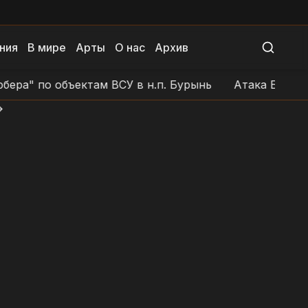
ния
В мире
Арты
О нас
Архив
по объектам ВСУ в н.п. Бурынь
Атака БЛА на позиц
>