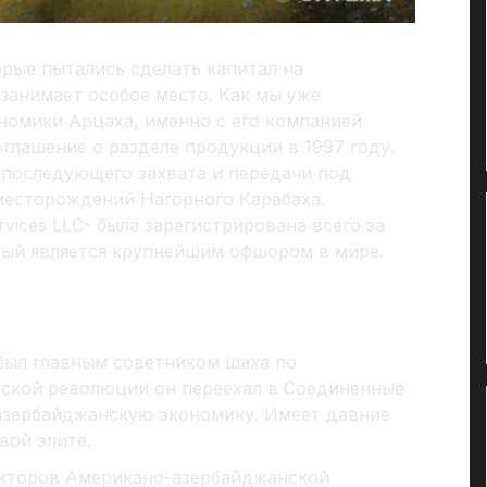
рые пытались сделать капитал на
занимает особое место. Как мы уже
номики Арцаха, именно с его компанией
глашение о разделе продукции в 1997 году.
 последующего захвата и передачи под
месторождений Нагорного Карабаха.
vices LLC- была зарегистрирована всего за
орый является крупнейшим офшором в мире.
был главным советником шаха по
ской революции он переехал в Соединенные
 азербайджанскую экономику. Имеет давние
вой элите.
екторов Американо-азербайджанской