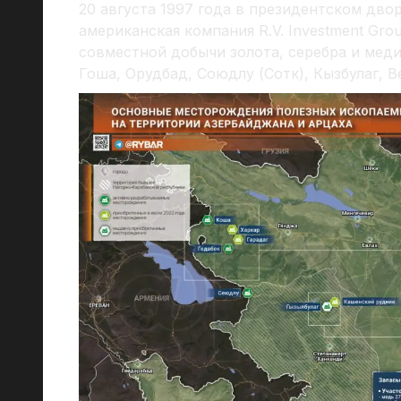
20 августа 1997 года в президентском дво
американская компания R.V. Investment Gro
совместной добычи золота, серебра и мед
Гоша, Орудбад, Союдлу (Сотк), Кызбулаг, В