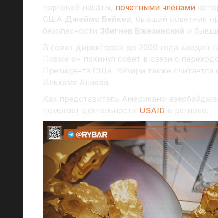
торговой палаты,
почетными членами
котор
США
Джеймс Бейкер
, бывший советник п
безопасности
Збигнев Бжезинский
и бывши
В совет директоров до 2000 года входил 
Позже он покинул совет в связи с перехо
Президента США. Вазири также считается
Ильхама Алиева.
Как представитель Американо-азербайджа
помогает деятельности
USAID
в регионе.