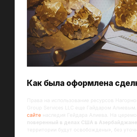
Как была оформлена сдел
Права на использование ресурсов Нагорно
Group Services LLC еще Гайдаром Алиевым
сайте
наследия Гейдара Алиева. На церем
поверенный в делах США в Азербайджан
территории будут освобождены», без уточне