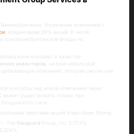
в Великобритании. Управление компанией с
ри
, владеющему 29% акций. В числе
в основном британские фонды по
ербайджана контракт в качестве
нских инвесторов
, на базе небольшой
о-добывающую компанию, которая смогла уже
обой контроль над новой компанией через
LC может существовать только при
 Лондонского Сити.
рупными пакетами акций Anglo-Asian Mining:
. — The
Vanguard
Group, Inc. 2.773%;
 2.224%.