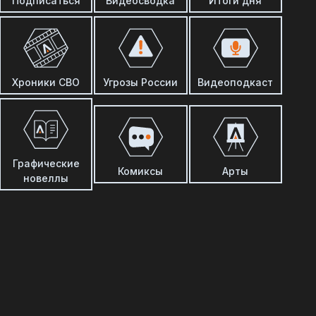
Подписаться
Видеосводка
Итоги дня
Хроники СВО
Угрозы России
Видеоподкаст
Графические
Комиксы
Арты
новеллы