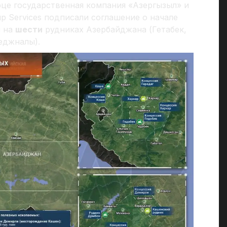
рце государственная компания «Азергызыл» и
up Services подписали соглашение о начале
и на
шести
рудниках Азербайджана (Гетабек,
еджналы).