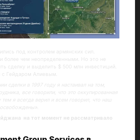
ились под контролем армянских сил.
и более чем неопределенными. Но это не
ь сделку и выделить $ 500 млн инвестиций.
и с Гейдаром Алиевым.
ии сделки в 1997 году я настаивал на том,
рудника, все говорили, что это оккупированная
у тем я всегда верил и всем говорил, что наш
т освобождены»
.
айджана на тот момент не рассматривало
ment Group Services в