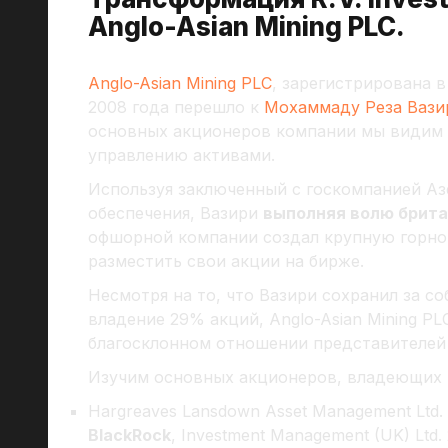
Anglo-Asian Mining PLC.
Anglo-Asian Mining PLC
, зарегистрирована 
2008 года перешло к
Мохаммаду Реза Вази
основных акционеров компании мы видим 
управлению активами.
Используя заключенный с госкомпанией Аз
обеспечения, Вазири
выполняя волю брита
офшорной компании создал крупную горн
разместить свои акции на бирже.
Несмотря на то, что Вазири сохранил за с
владение 29% акций, Anglo-Asian Mining P
благосклонном отношении представителей
Изучим основных акционеров, владеющих к
Нargreaves Lansdown Asset Management Ltd
BlackRock
, Investment Management (UK) Ltd.