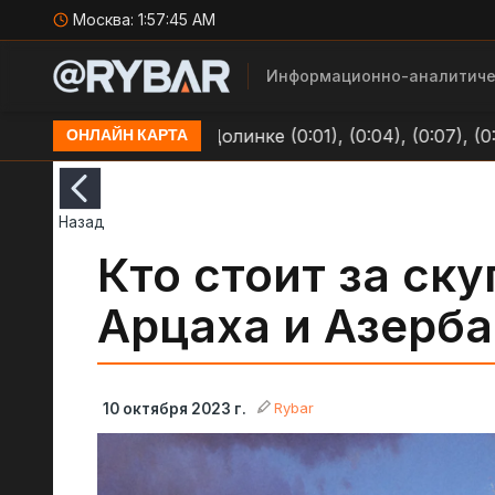
Москва:
1:57:47 AM
Информационно-аналитиче
 ВСУ в Долинке (0:01), (0:04), (0:07), (0:09)
Очере
ОНЛАЙН КАРТА
Назад
Кто стоит за ск
Арцаха и Азерб
Rybar
10 октября 2023 г.