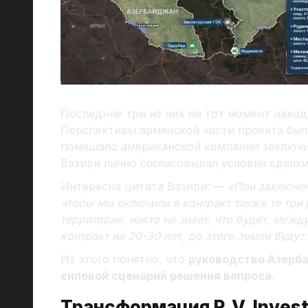
Последние три из них на тот момент наход
Перспективы армянской части проекта был
помешало американской компании заключит
Вазири лично согласовывал условия сделк
Интересна цитата Вазири: —
«При заключен
чтобы мы включили в контракт также те три 
территория, никто не знает, что будет, межд
контракт на 20-30 лет, до этого земли буду
Из этого понятно, что
руководство Азерб
силовой сценарий решения вопроса
.
Трансформация R.V. Invest