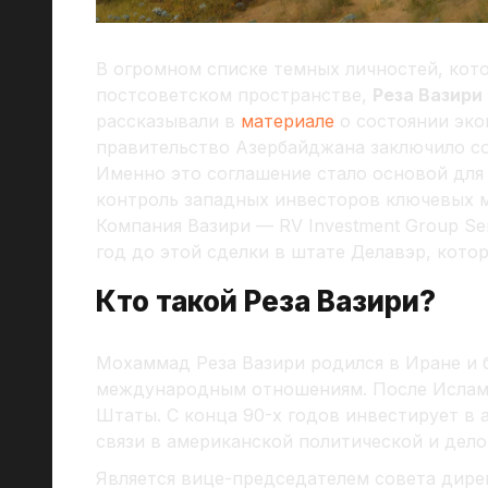
В огромном списке темных личностей, кото
постсоветском пространстве,
Реза Вазири
рассказывали в
материале
о состоянии эко
правительство Азербайджана заключило со
Именно это соглашение стало основой для
контроль западных инвесторов ключевых 
Компания Вазири — RV Investment Group Ser
год до этой сделки в штате Делавэр, кот
Кто такой Реза Вазири?
Мохаммад Реза Вазири родился в Иране и 
международным отношениям. После Ислам
Штаты. С конца 90-х годов инвестирует в
связи в американской политической и дело
Является вице-председателем совета дир