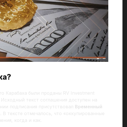
ка?
го Карабаха были проданы RV Investment
. Исходный текст соглашения доступен на
онии подписания присутствовал
Временный
е
. В тексте отмечалось, что «оккупированные
ния, когда и как.