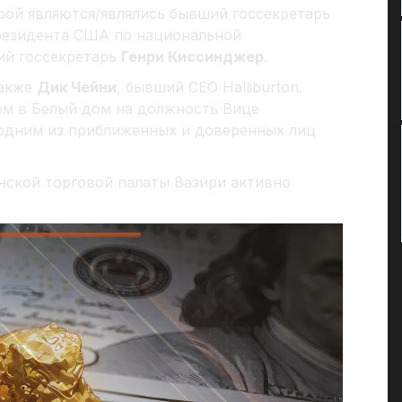
ой являются/являлись бывший госсекретарь
резидента США по национальной
й госсекретарь
Генри Киссинджер
.
также
Дик Чейни
, бывший СЕО Halliburton.
дом в Белый дом на должность Вице
 одним из приближенных и доверенных лиц
нской торговой палаты Вазири активно