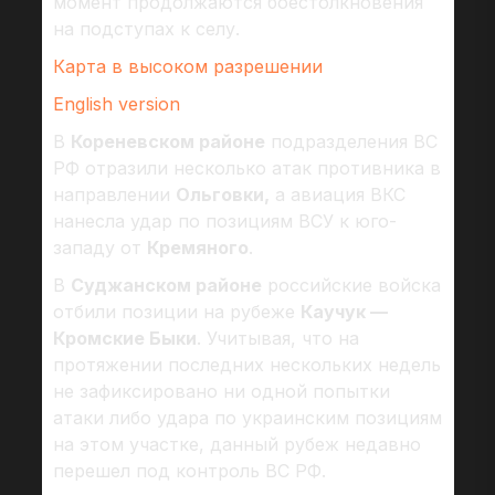
момент продолжаются боестолкновения
на подступах к селу.
Карта в высоком разрешении
English version
В
Кореневском районе
подразделения ВС
РФ отразили несколько атак противника в
направлении
Ольговки,
а авиация ВКС
нанесла удар по позициям ВСУ к юго-
западу от
Кремяного
.
В
Суджанском районе
российские войска
отбили позиции на рубеже
Каучук —
Кромские Быки
. Учитывая, что на
протяжении последних нескольких недель
не зафиксировано ни одной попытки
атаки либо удара по украинским позициям
на этом участке, данный рубеж недавно
перешел под контроль ВС РФ.