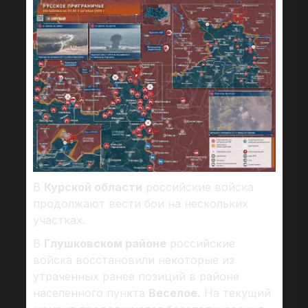
В
Курской области
российские войска
продолжают вести бои на нескольких
участках.
В
Глушковском районе
российские
войска восстановили некоторые из
утраченных ранее позиций в районе
населенного пункта
Веселое.
На текущий