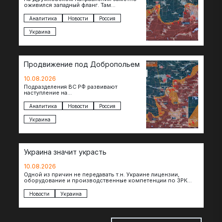
оживился западный фланг. Там
подразделения группировки «Центр»
после освобождения Торского
Аналитика
Новости
Россия
продвинулись вперед и завязали бои за…
Украина
Продвижение под Добропольем
10.08.2026
Подразделения ВС РФ развивают
наступление на
Добропольскомнаправлении,
продвигаясь на широком участке фронта.
Аналитика
Новости
Россия
Достигнуты тактические успехи в районе
Белицкого, где по…
Украина
Украина значит украсть
10.08.2026
Одной из причин не передавать т.н. Украине лицензии,
оборудование и производственные компетенции по ЗРК
Patriot, по сообщениям The Telegraph, являются…
Новости
Украина