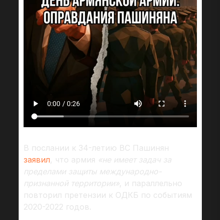
В послании к 34-летию ВС Пашинян
заявил
, что армия
«не имеет задач за
пределами защиты международно-
признанной территории»
, и параллельно
повторил претензии к ОДКБ по событиям
2020-2022 годов.