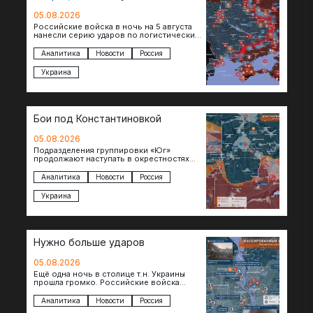
05.08.2026
Российские войска в ночь на 5 августа
нанесли серию ударов по логистическим
объектам противника в Киевской и
Днепропетровской областях. Под…
Аналитика
Новости
Россия
Украина
Бои под Константиновкой
05.08.2026
Подразделения группировки «Юг»
продолжают наступать в окрестностях
Константиновки после освобождения
города. Пока на восточном фланге идут
Аналитика
Новости
Россия
ожесточенные бои за окраины…
Украина
Нужно больше ударов
05.08.2026
Ещё одна ночь в столице т.н. Украины
прошла громко. Российские войска
поразили транспортно-логистические
объекты и предприятия в Киеве и
Аналитика
Новости
Россия
окрестностях….