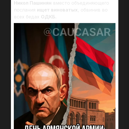
Никол Пашинян
вместо объединяющего
послания
ищет виноватых
, обвинив во
всех бедах
ОДКБ.