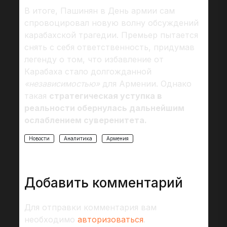
В итоге, Пашинян в День армии сам
спровоцировал новую волну обсуждений
карабахской трагедии. Премьер пытается
снять с себя ответственность, придумав
легенду о том, что избавление от
Карабаха стало долгожданной
«независимостью»
для Армении. Однако
такая
стратегическая уступка в
реальности обернулась дальнейшим
ослаблением суверенитета.
Новости
Аналитика
Армения
Добавить комментарий
Для отправки комментария вам
необходимо
авторизоваться
.