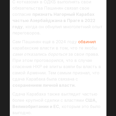
С «отказом» в ОДКБ выполнять свои
обязательства Пашинян связал свое
согласие
признать Нагорный Карабах
частью Азербайджана в Праге в 2022
году
, когда он обнулил многолетний опыт
переговоров.
Сам Пашинян ещё в 2024 году
обвинил
карабахские власти в том, что те якобы
сами отказались бороться
за свои права.
При этом проговорился, что в случае
спасения НКР её элиты взяли бы власть в
самой Армении. Тем самым признал, что
сдача Карабаха была связана с
сохранением личной власти.
Сдача Карабаха также выглядит частью
более крупной сделки с властями
США,
Великобритании и ЕС
, которым это было
выгодно.