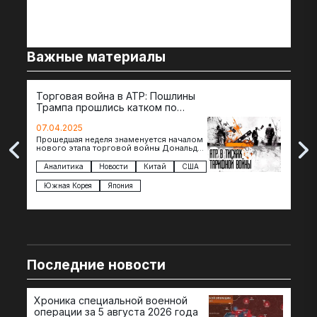
Важные материалы
Торговая война в АТР: Пошлины
72 
Трампа прошлись катком по
гот
странам региона
07.04.2025
07.
Прошедшая неделя знаменуется началом
Вос
нового этапа торговой войны Дональда
The 
Трампа — пошлины введены в отношении
нов
импорта из более 100 стран…
с з
Аналитика
Новости
Китай
США
Ан
под
Южная Корея
Япония
Ве
Последние новости
Хроника специальной военной
операции за 5 августа 2026 года