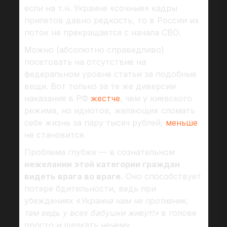
если на т.н. Украине «сочные» кадры
прилетов давно редкость, то в России их
поток не прекращается с начала СВО.
Можно (абсолютно справедливо)
посетовать на отсутствие на
федеральном уровне статьи за подобные
вещи. Вот только за те же диверсии
наказания в РФ
жестче
, чем у киевского
режима, но идиотов, желающих сломать
себе жизнь за пару тысяч рублей,
меньше
не становится.
Проблема глубже — в сознательном
нежелании этой категории граждан
видеть врага во враге.
Оно способствует
потере бдительности, ведь при
убеждениях «
Украина нам не противник,
там ведь у всех бабушки живут!»
в голове
просто и щелкать нечему.