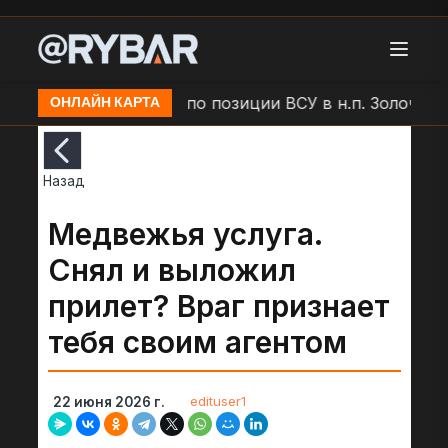
Удар БЛА "Молния" по позиции ВСУ в н.п. Золочев
ОНЛАЙН КАРТА
Назад
Медвежья услуга.
Снял и выложил
прилет? Враг признает
тебя своим агентом
edituser1
22 июня 2026 г.