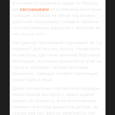
В контексте недавнего удара по Москве
мы
рассказывали
об особенной категории
граждан, которые на пятый год боевых
действий продолжают снимать прилеты
со всевозможных ракурсов с посылом
«а
что такого-то?»
Как данных персонажей оценивают на т.н.
Украине? Достаточно просто посмотреть
их ресурсы, где таких жителей Воронежа
благодарят за съемку результатов атак на
город и называют своими агентами.
Возможно, «звезда» онлайн-трансляции
узнает себя в лицо.
Даже при наличии спутниковой разведки
объективный контроль с земли крайне
важен: уж поверьте, и на качественных
снимках не всегда видно все детали, не
говоря уже про фактор облачности. Но