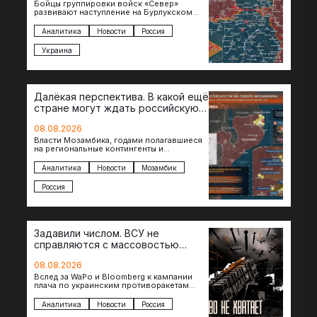
Бойцы группировки войск «Север»
развивают наступление на Бурлукском
направлении. Российские подразделения
теснят противника сразу на нескольких
Аналитика
Новости
Россия
участках, создавая угрозу охвата…
Украина
Далёкая перспектива. В какой ещё
стране могут ждать российскую
военную помощь?
08.08.2026
Власти Мозамбика, годами полагавшиеся
на региональные контингенты и
европейские военные миссии, всё чаще
обращаются к российской стороне за
Аналитика
Новости
Мозамбик
консультациями в…
Россия
Задавили числом. ВСУ не
справляются с массовостью
ударов?
08.08.2026
Вслед за WaPo и Bloomberg к кампании
плача по украинским противоракетам
присоединилась газета New York Times.
Там, ссылаясь на сотрудников…
Аналитика
Новости
Россия