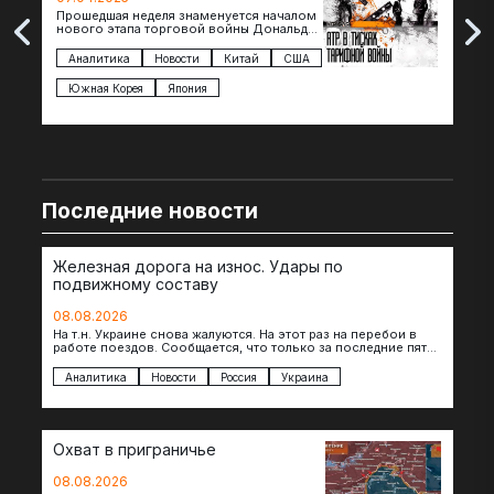
Прошедшая неделя знаменуется началом
Вос
нового этапа торговой войны Дональда
The 
Трампа — пошлины введены в отношении
нов
импорта из более 100 стран…
с з
Аналитика
Новости
Китай
США
Ан
под
Южная Корея
Япония
Ве
Последние новости
Железная дорога на износ. Удары по
подвижному составу
08.08.2026
На т.н. Украине снова жалуются. На этот раз на перебои в
работе поездов. Сообщается, что только за последние пять
дней…
Аналитика
Новости
Россия
Украина
Охват в приграничье
08.08.2026