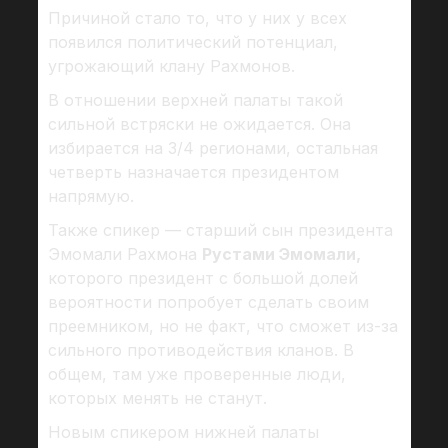
Причиной стало то, что у них у всех
появился политический потенциал,
угрожающий клану Рахмонов.
В отношении верхней палаты такой
сильной встряски не ожидается. Она
избирается на 3/4 регионами, остальная
четверть назначается президентом
напрямую.
Также спикер — старший сын президента
Эмомали Рахмона
Рустами Эмомали,
которого президент с большой долей
вероятности попробует сделать своим
преемником, но не факт, что сможет из-за
сильного противодействия кланов. В
общем, там уже проверенные люди,
которых менять не станут.
Новым спикером нижней палаты