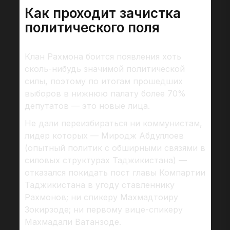
Как проходит зачистка
политического поля
Клан Рахмона боится появления хоть
сколь-нибудь значимой политической
силы, поэтому по итогам прошедших
выборов в нижнюю палату более 70%
депутатов — это новые лица.
Не дали переизбираться ни коммунистам,
лидер которых — Миродж Абдуллоев
(опытный политик с обширными связями в
силовых структурах Таджикистана) —
отказался покидать пост главы Компартии
Таджикистана в угоду ставленнику
Рахмонов; ни спикеру Махмадтоиру
Зокирзоде; ни первому вице-спикеру
Махмадали Ватанзоде.