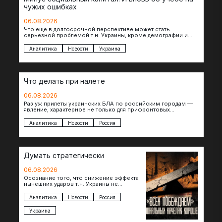
чужих ошибках
06.08.2026
Что еще в долгосрочной перспективе может стать
серьезной проблемой т.н. Украины, кроме демографии и
уничтоженных объектов инфраструктуры, восстановление
которых будет…
Аналитика
Новости
Украина
Что делать при налете
06.08.2026
Раз уж прилеты украинских БЛА по российским городам —
явление, характерное не только для прифронтовых
регионов, то становится логичным вопрос…
Аналитика
Новости
Россия
Думать стратегически
06.08.2026
Осознание того, что снижение эффекта
нынешних ударов т.н. Украины не
равноценно исчерпанию ее
возможностей — повод задаться
Аналитика
Новости
Россия
вопросом: что делать…
Украина