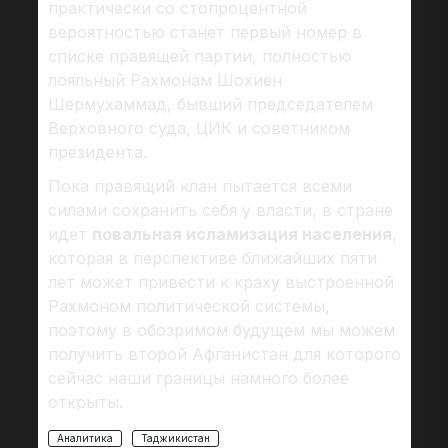
практически со стопроцентной
вероятностью станет первый номер в
списке правящей партии, полностью
лояльный Рахмонам Шохиён
Шермухаммад, бывший председателем
Верховного суда, ЦИК и советником
президента.
Пока правящий клан пытается всеми
силами сохранить себя у власти, в стране
идет
повальная исламизация населения
,
которая в перспективе ближайших пяти
лет может привести к краху выстроенной
Рахмоном политической системы,
поэтому в обозримом будущем мы можем
получить второй Афганистан для которого
сейчас наши границы намного более
открыты.
Аналитика
Таджикистан