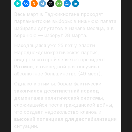
Весь март в Таджикистане проходят
парламентские выборы: в нижнюю палата
избирали депутатов в начале месяца, а в
верхнюю — изберут 28 марта.
Находящаяся уже 25 лет у власти
Народно-демократическая партия,
лидером которой является президент
Рахмон
, в очередной раз получила
абсолютное большинство (49 мест).
Однако к этим выборам фактически
закончился десятилетний период
демонтажа политической системы
,
сложившейся после гражданской войны,
что создает недовольство кланов и
высокий потенциал для дестабилизации
ситуации.