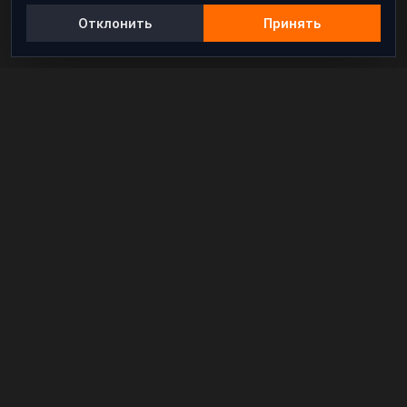
Отклонить
Принять
Независимый информационно-аналитический
проект, освещающий конфликты и геополитические
события в мире.
РАЗДЕЛЫ
Новости
Аналитика
Расследования
В мире