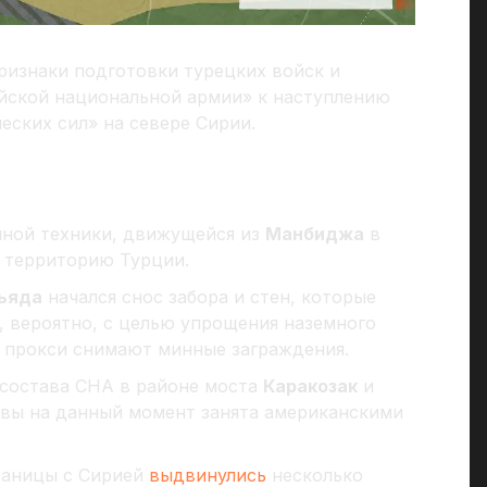
ризнаки подготовки турецких войск и
ской национальной армии» к наступлению
еских сил» на севере Сирии.
нной техники, движущейся из
Манбиджа
в
з территорию Турции.
ьяда
начался снос забора и стен, которые
, вероятно, с целью упрощения наземного
е прокси снимают минные заграждения.
 состава СНА в районе моста
Каракозак
и
авы на данный момент занята американскими
раницы с Сирией
выдвинулись
несколько