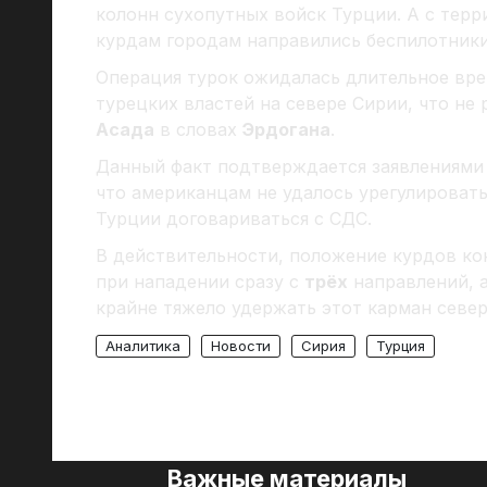
колонн сухопутных войск Турции. А с тер
курдам городам направились беспилотники
Операция турок ожидалась длительное вре
турецких властей на севере Сирии, что не
Асада
в словах
Эрдогана
.
Данный факт подтверждается заявлениями 
что американцам не удалось урегулировать
Турции договариваться с СДС.
В действительности, положение курдов кон
при нападении сразу с
трёх
направлений, а
крайне тяжело удержать этот карман севе
Аналитика
Новости
Сирия
Турция
Важные материалы