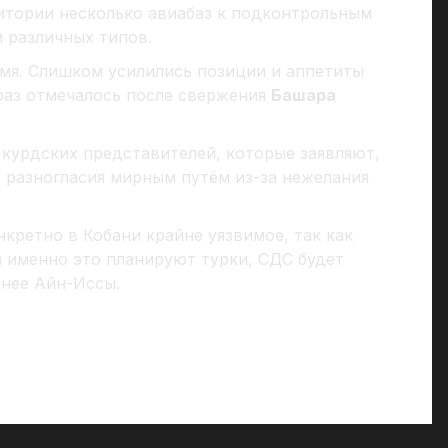
ритории несколько авиабаз к подконтрольным
 различных типов.
мя. Слишком усилились позиции и аппетиты
 раз отмечалось после свержения
Башара
курдских представителей, которые заявляют,
 разногласия мирным путём из-за нежелания
кретно в Кобани крайне уязвимое, так как
 именно это планируют турки, СДС будет
рнее Айн-Иссы.