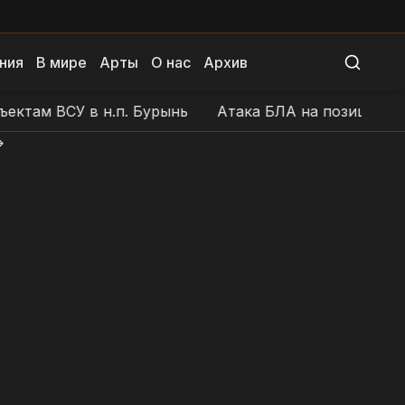
ния
В мире
Арты
О нас
Архив
 ВСУ в н.п. Бурынь
Атака БЛА на позиции ВСУ в ра
>