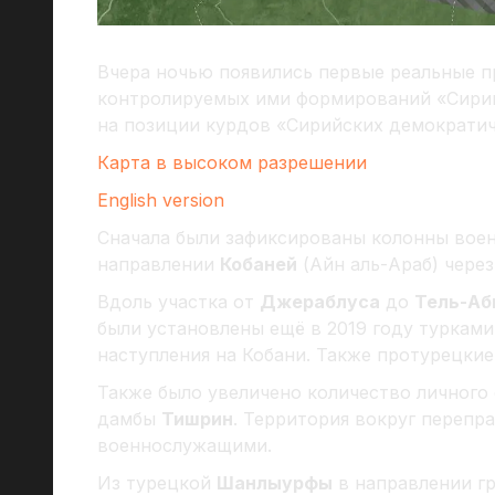
Вчера ночью появились первые реальные п
контролируемых ими формирований «Сирий
на позиции курдов «Сирийских демократич
Карта в высоком разрешении
English version
Сначала были зафиксированы колонны вое
направлении
Кобаней
(Айн аль-Араб) чере
Вдоль участка от
Джераблуса
до
Тель-Аб
были установлены ещё в 2019 году турками
наступления на Кобани. Также протурецки
Также было увеличено количество личного
дамбы
Тишрин
. Территория вокруг перепр
военнослужащими.
Из турецкой
Шанлыурфы
в направлении г