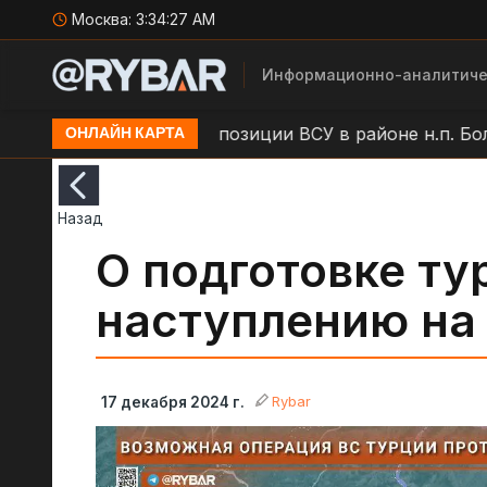
Москва:
3:34:28 AM
Информационно-аналитиче
и
Удар БЛА по позиции ВСУ в районе н.п. Большая
ОНЛАЙН КАРТА
Назад
О подготовке тур
наступлению на
Rybar
17 декабря 2024 г.