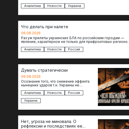
объектов инфраструктуры, восстановление которых будет…
Аналитика
Новости
Украина
Что делать при налете
06.08.2026
Раз уж прилеты украинских БЛА по российским городам —
явление, характерное не только для прифронтовых регионов
то становится логичным вопрос…
Аналитика
Новости
Россия
Думать стратегически
06.08.2026
Осознание того, что снижение эффекта
нынешних ударов т.н. Украины не
равноценно исчерпанию ее возможностей
— повод задаться вопросом: что делать…
Аналитика
Новости
Россия
Украина
Нет, угроза не миновала. О
рефлексии и последствиях ее