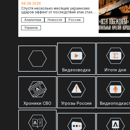
отсутствия
06.08.2026
Спустя несколько месяцев украинских
ударов эффект от последствий атак стал
менее острым: с бензином стало легче,
коллапса розничной торговли не…
Аналитика
Новости
Россия
Украина
Видеосводка
Итоги дня
Хроники СВО
Угрозы России
Видеоподкас