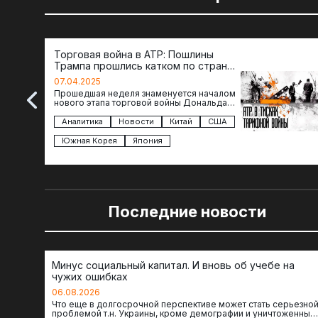
Торговая война в АТР: Пошлины
Трампа прошлись катком по странам
региона
07.04.2025
Прошедшая неделя знаменуется началом
нового этапа торговой войны Дональда
Трампа — пошлины введены в отношении
импорта из более 100 стран…
Аналитика
Новости
Китай
США
Южная Корея
Япония
Последние новости
Минус социальный капитал. И вновь об учебе на
чужих ошибках
06.08.2026
Что еще в долгосрочной перспективе может стать серьезно
проблемой т.н. Украины, кроме демографии и уничтоженных