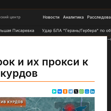
Новости
Аналитика
Расследова
ский центр
 Писаревка
Удар БЛА "Герань/Гербера" по объектам
--
ок и их прокси к
 курдов