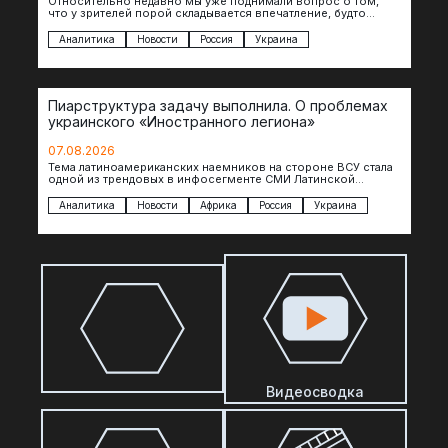
Относительно недавно мы уже поднимали вопрос о том,
что у зрителей порой складывается впечатление, будто
российские операторы БЛА практически не…
Аналитика
Новости
Россия
Украина
Пиарструктура задачу выполнила. О проблемах
украинского «Иностранного легиона»
07.08.2026
Тема латиноамериканских наемников на стороне ВСУ стала
одной из трендовых в инфосегменте СМИ Латинской
Америки. И последние полгода оттуда идет…
Аналитика
Новости
Африка
Россия
Украина
Видеосводка