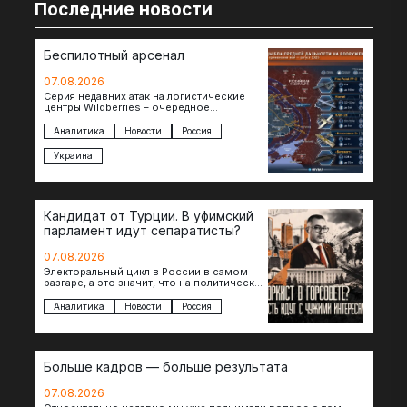
Последние новости
Беспилотный арсенал
07.08.2026
Серия недавних атак на логистические
центры Wildberries – очередное
свидетельство нарастающей угрозы для
российского тыла. И суть здесь даже не…
Аналитика
Новости
Россия
Украина
Кандидат от Турции. В уфимский
парламент идут сепаратисты?
07.08.2026
Электоральный цикл в России в самом
разгаре, а это значит, что на политическое
поле вновь выходят кандидаты с
сомнительной репутацией….
Аналитика
Новости
Россия
Больше кадров — больше результата
07.08.2026