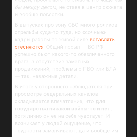
бы между делом,
не ставя в центр сюжета
и вообще повестки.
В выпусках про зону СВО много роликов
стрельбы куда-то туда, но «сочные»
кадры работы по живой силе
вставлять
стесняются
. Общий посыл — ВС РФ
успешно бьют какого-то обезличенного
врага, а отсутствие заметных
продвижений, проблемы с ПВО или БЛА
— так, неважные детали.
В итоге у стороннего наблюдателя при
просмотре федеральных каналов
складывается впечатление, что
для
государства никакой войны-то и нет,
хотя лично он ее на себе чувствует. И
возникает у людей ощущение, что
трудности замалчивают, да и вообще им