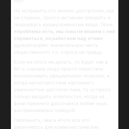
лгут.
Но исправить это можно: достаточно, как
ни странно, просто активнее говорить и
показывать вышеупомянутые вещи. Тезис
«проблема есть, мы пока не можем с ней
справиться, но работаем над этим»
удовлетворяет значительную часть
общественного т.н. спроса на правду.
Если же этого не делать, то будет как в
80-х: сначала люди просто перестали
воспринимать официальную позицию, а
когда несоответствие картинки с
реальностью достигло пика, то осталось
только вводить «гласность», когда на
фоне прежнего диссонанса любая чушь
воспринималась правдой.
Напомнить, чем в итоге все это
закончилось для коммунистических