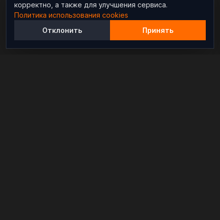
корректно, а также для улучшения сервиса.
Политика использования cookies
Отклонить
Принять
Независимый информационно-аналитический
проект, освещающий конфликты и геополитические
события в мире.
РАЗДЕЛЫ
Новости
Аналитика
Расследования