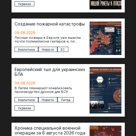
Украина
Создание пожарной катастрофы
09.08.2026
Лесные пожары в Европе уже выжгли
почти полмиллиона гектаров и, по
предварительной оценке, они обошлись
экономике в €15,6–19,1 млрд. К…
Аналитика
Новости
ЕС
Европейский тыл для украинских
БЛА
09.08.2026
В Литве планируют локализовать
производство дронов для ВСУ.
Соглашение в формате Drone Deal
президенты Гитанас Науседа и Владимир
Аналитика
Новости
Литва
Зеленский подписали…
Украина
Хроника специальной военной
операции за 8 августа 2026 года