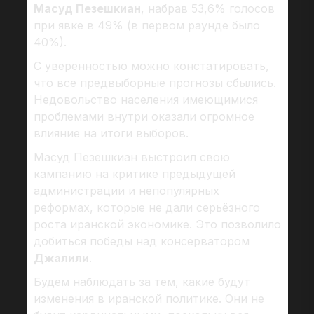
Масуд Пезешкиан
, набрав 53,6% голосов
при явке в 49% (в первом раунде было
40%).
С уверенностью можно констатировать,
что все предвыборные прогнозы сбылись.
Недовольство населения имеющимися
проблемами внутри оказали огромное
влияние на итоги выборов.
Масуд Пезешкиан выстроил свою
кампанию на критике предыдущей
администрации и непопулярных
реформах, которые не дали серьёзного
роста иранской экономике. Это позволило
добиться победы над консерватором
Джалили
.
Будем наблюдать за тем, какие будут
изменения в иранской политике. Они не