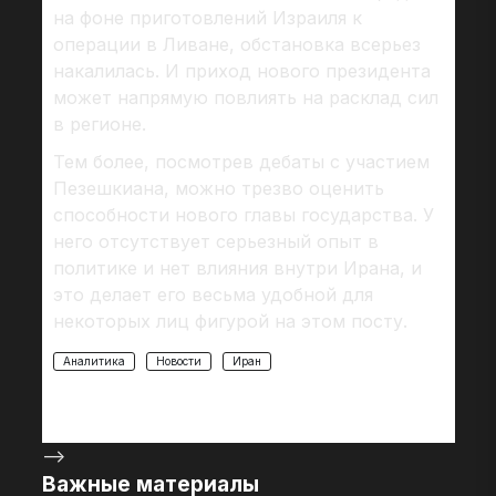
на фоне приготовлений Израиля к
операции в Ливане, обстановка всерьез
накалилась. И приход нового президента
может напрямую повлиять на расклад сил
в регионе.
Тем более, посмотрев дебаты с участием
Пезешкиана, можно трезво оценить
способности нового главы государства. У
него отсутствует серьезный опыт в
политике и нет влияния внутри Ирана, и
это делает его весьма удобной для
некоторых лиц фигурой на этом посту.
Аналитика
Новости
Иран
-->
Важные материалы