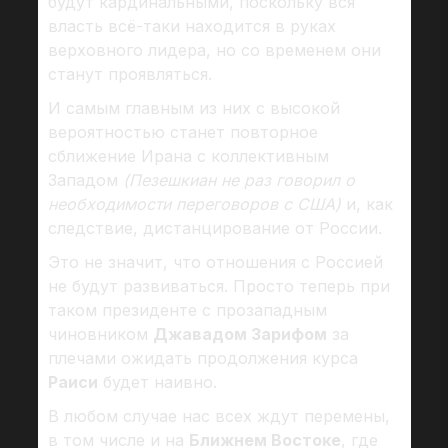
будут кардинальными, поскольку вся
власть всё-таки находится в руках
верховного лидера, но со временем они
станут проявляться.
И самым главным из них с высокой
вероятностью станет повторное
сближение Ирана с коллективным
Западом
(Пезешкиан не раз говорил о
необходимости переговоров с США)
и, как
следствие, дистанцирование от России.
Это не значит, что отношения с Россией
не будут развиваться. Просто теперь при
таком президенте с прозападным
чиновником
Джавадом Зарифом
за
плечами ожидать продолжения курса
Раиси
будет наивно.
В любом случае нас всех ждут перемены,
в том числе и на
Ближнем Востоке
, где